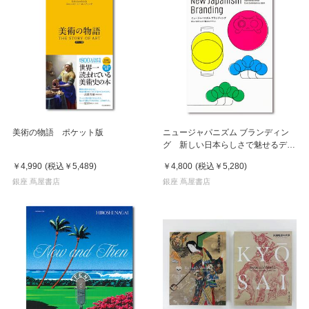
美術の物語 ポケット版
ニュージャパニズム ブランディン
グ 新しい日本らしさで魅せるデザ
イン
￥4,990
(税込
￥5,489
)
￥4,800
(税込
￥5,280
)
銀座 蔦屋書店
銀座 蔦屋書店