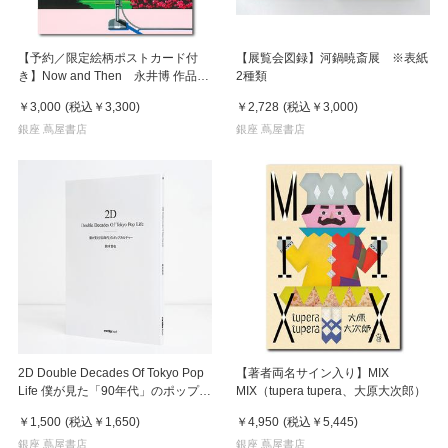
【予約／限定絵柄ポストカード付
【展覧会図録】河鍋暁斎展 ※表紙
き】Now and Then 永井博 作品
2種類
集 ※8月下旬頃の発送予定
￥3,000
(税込
￥3,300
)
￥2,728
(税込
￥3,000
)
銀座 蔦屋書店
銀座 蔦屋書店
2D Double Decades Of Tokyo Pop
【著者両名サイン入り】MIX
Life 僕が見た「90年代」のポップカ
MIX（tupera tupera、大原大次郎）
ルチャー 鈴木哲也（著）
￥1,500
(税込
￥1,650
)
￥4,950
(税込
￥5,445
)
銀座 蔦屋書店
銀座 蔦屋書店