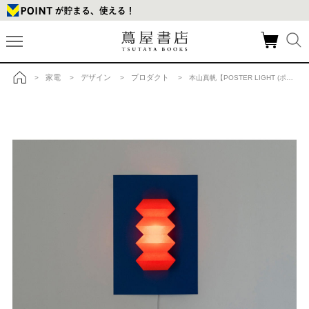
家電
デザイン
プロダクト
>
>
>
> 本山真帆【POSTER LIGHT (ポスターライト) 】GIZAの商品詳細
トップ