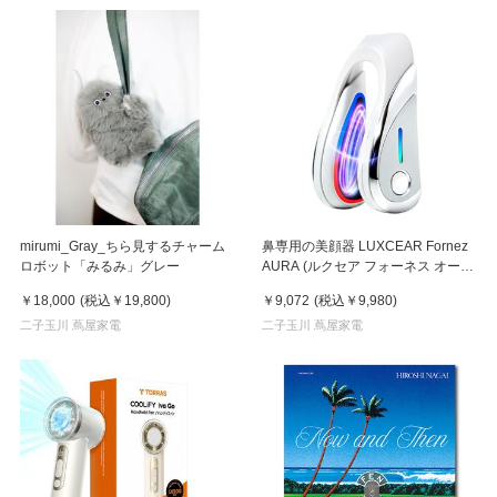
mirumi_Gray_ちら見するチャーム
鼻専用の美顔器 LUXCEAR Fornez
ロボット「みるみ」グレー
AURA (ルクセア フォーネス オー
ラ)2026年新型モデル【美顔器】
￥18,000
(税込
￥19,800
)
￥9,072
(税込
￥9,980
)
二子玉川 蔦屋家電
二子玉川 蔦屋家電