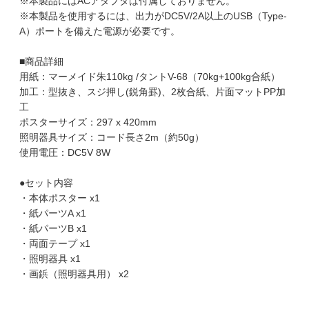
※本製品にはACアダプタは付属しておりません。
※本製品を使用するには、出力がDC5V/2A以上のUSB（Type-
A）ポートを備えた電源が必要です。
■商品詳細
用紙：マーメイド朱110kg /タントV-68（70kg+100kg合紙）
加工：型抜き、スジ押し(鋭角罫)、2枚合紙、片面マットPP加
工
ポスターサイズ：297 x 420mm
照明器具サイズ：コード長さ2m（約50g）
使用電圧：DC5V 8W
●セット内容
・本体ポスター x1
・紙パーツA x1
・紙パーツB x1
・両面テープ x1
・照明器具 x1
・画鋲（照明器具用） x2