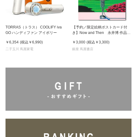
TORRAS（トラス） COOLIFY iva
【予約／限定絵柄ポストカード付
GO ハンディファン アイボリー
き】Now and Then 永井博 作品
集 ※8月下旬頃の発送予定
￥6,354
(税込
￥6,990
)
￥3,000
(税込
￥3,300
)
二子玉川 蔦屋家電
銀座 蔦屋書店