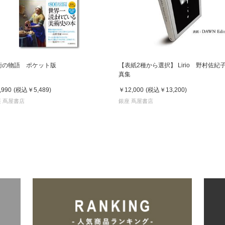
術の物語 ポケット版
【表紙2種から選択】 Lirio 野村佐紀子
真集
,990
(税込
￥5,489
)
￥12,000
(税込
￥13,200
)
 蔦屋書店
銀座 蔦屋書店