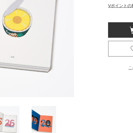
Vポイントの
京都
電
書店
品
京都
蔦屋
ギフト
こ
梅田
書店
枚方
書店
広島