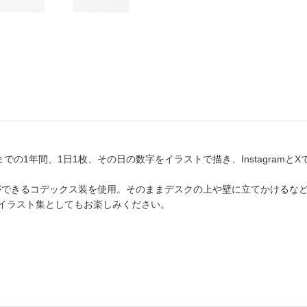
書店
六本
屋書
1日までの1年間、1日1枚、その日の数字をイラストで描き、Instagram
とができるコデックス装を使用。そのままデスクの上や壁に立てかけるな
のイラスト集としてもお楽しみください。