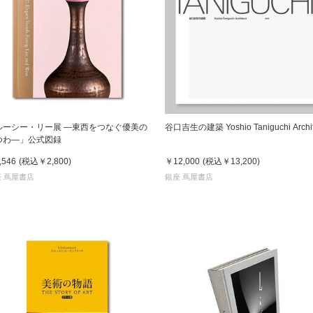
ルーシー・リー展 ―東西をつなぐ優美の
谷口吉生の建築 Yoshio Taniguchi Archit
つわ―」公式図録
,546
(税込
￥2,800
)
￥12,000
(税込
￥13,200
)
 蔦屋書店
銀座 蔦屋書店