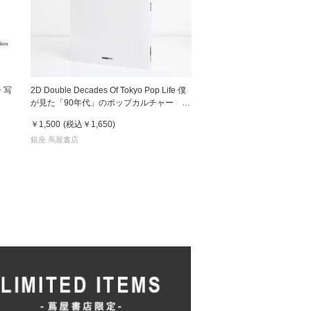
 写
2D Double Decades Of Tokyo Pop Life 僕
が見た「90年代」のポップカルチャー 鈴
木哲也（著）
￥1,500
(税込
￥1,650
)
銀座 蔦屋書店