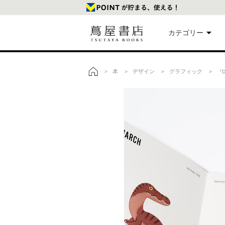
カテゴリー
美
本
デザイン
グラフィック
>
>
>
> 『D
トップ
本
映
楽
文
雑