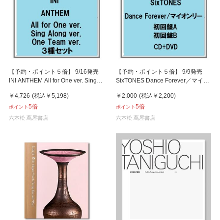
【予約・ポイント５倍】 9/16発売
【予約・ポイント５倍】 9/9発売
INI ANTHEM All for One ver. Sing
SixTONES Dance Forever／マイオ
Along ver. One Team ver. ３種セッ
ンリー 初回限定盤A B CD+DVD シ
￥4,726
(税込
￥5,198
)
￥2,000
(税込
￥2,200
)
ト シングル
ングル
5倍
5倍
ポイント
ポイント
六本松 蔦屋書店
六本松 蔦屋書店