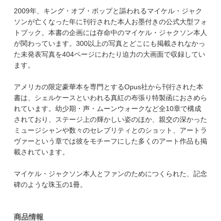
2009年、キング・オブ・ポップと謳われるマイケル・ジャク
ソンが亡くなった年に刊行された本人お墨付きの公式大型フォ
トブック。本書の企画には存命中のマイケル・ジャクソン本人
が関わっています。300以上の写真とどこにも掲載されなかっ
た未発表写真を404ページにわたり迫力の大画面で収録してい
ます。
アメリカの限定豪華本を専門とするOpus社から刊行された本
書は、シェルケースといわれる真紅の布張り特製函におさめら
れています。幼少期・声・ムーンウォークなど全10章で構成
されており、ステージ上の輝かしい姿のほか、親交の深かった
ミュージシャンや数々のセレブリティとのショット、アートラ
ヴァーという章では彼をモチーフにした多くのアート作品も掲
載されています。
マイケル・ジャクソン本人とファンのためにつくられた、記念
碑のような珠玉の1冊。
商品情報