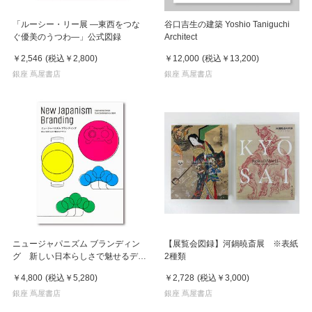
「ルーシー・リー展 ―東西をつな
谷口吉生の建築 Yoshio Taniguchi
ぐ優美のうつわ―」公式図録
Architect
￥2,546
(税込
￥2,800
)
￥12,000
(税込
￥13,200
)
銀座 蔦屋書店
銀座 蔦屋書店
ニュージャパニズム ブランディン
【展覧会図録】河鍋暁斎展 ※表紙
グ 新しい日本らしさで魅せるデザ
2種類
イン
￥4,800
(税込
￥5,280
)
￥2,728
(税込
￥3,000
)
銀座 蔦屋書店
銀座 蔦屋書店