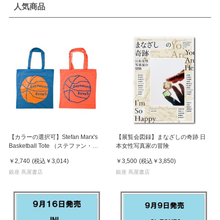
人気商品
【カラーの選択可】Stefan Marx's
【展覧会図録】まなざしの奇跡 日
Basketball Tote （ステファン・マ
本女性写真家の冒険
ルクス）トートバッグ
￥2,740
(税込
￥3,014
)
￥3,500
(税込
￥3,850
)
銀座 蔦屋書店
銀座 蔦屋書店