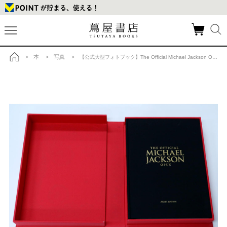
本
写真
>
>
> 【公式大型フォトブック】The Official Michael Jackson Opus／ザ オフィシャル マイケル ジャクソン オーパス ※ご注文より1週間程度で発送予定 の商品詳細
トップ