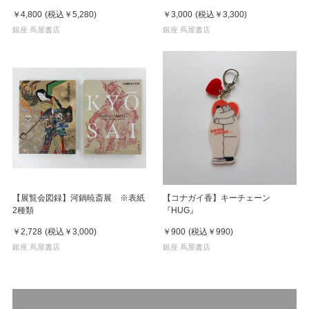
イン
集 ※8月下旬頃の発送予定
￥4,800
(税込
￥5,280
)
￥3,000
(税込
￥3,300
)
銀座 蔦屋書店
銀座 蔦屋書店
【展覧会図録】河鍋暁斎展 ※表紙
【コナガイ香】キーチェーン
2種類
『HUG』
￥2,728
(税込
￥3,000
)
￥900
(税込
￥990
)
銀座 蔦屋書店
銀座 蔦屋書店