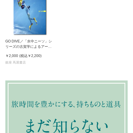
GO DIVE／「水中ニーソ」シ
リーズの古賀学によるアート
ブック
￥2,000
(税込
￥2,200
)
銀座 蔦屋書店