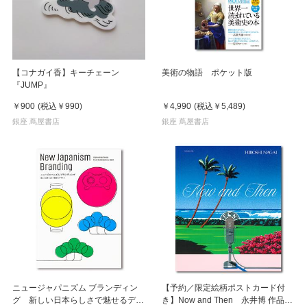
【コナガイ香】キーチェーン
美術の物語 ポケット版
『JUMP』
￥900
(税込
￥990
)
￥4,990
(税込
￥5,489
)
銀座 蔦屋書店
銀座 蔦屋書店
ニュージャパニズム ブランディン
【予約／限定絵柄ポストカード付
グ 新しい日本らしさで魅せるデザ
き】Now and Then 永井博 作品