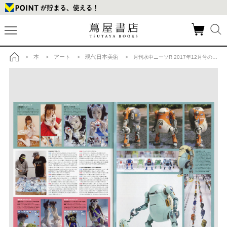
本
アート
現代日本美術
>
>
>
> 月刊水中ニーソR 2017年12月号の商品詳細
トップ