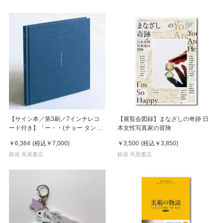
【サイン本／第3刷／7インチレコ
【展覧会図録】まなざしの奇跡 日
ード付き】「ー・・(チョー タン タ
本女性写真家の冒険
ン)」 濵本奏 写真集
￥6,364
(税込
￥7,000
)
￥3,500
(税込
￥3,850
)
銀座 蔦屋書店
銀座 蔦屋書店