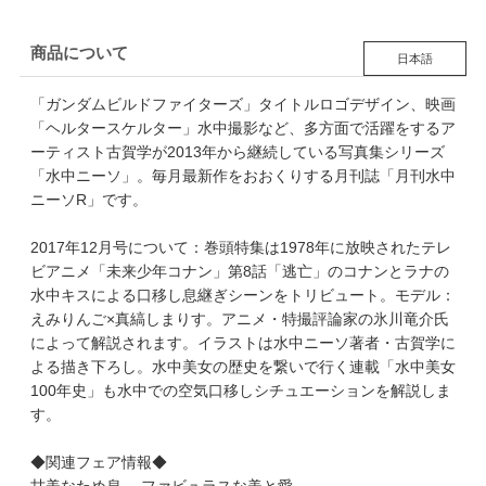
商品について
日本語
「ガンダムビルドファイターズ」タイトルロゴデザイン、映画
「ヘルタースケルター」水中撮影など、多方面で活躍をするア
ーティスト古賀学が2013年から継続している写真集シリーズ
「水中ニーソ」。毎月最新作をおおくりする月刊誌「月刊水中
ニーソR」です。
2017年12月号について：巻頭特集は1978年に放映されたテレ
ビアニメ「未来少年コナン」第8話「逃亡」のコナンとラナの
水中キスによる口移し息継ぎシーンをトリビュート。モデル：
えみりんご×真縞しまりす。アニメ・特撮評論家の氷川竜介氏
によって解説されます。イラストは水中ニーソ著者・古賀学に
よる描き下ろし。水中美女の歴史を繋いで行く連載「水中美女
100年史」も水中での空気口移しシチュエーションを解説しま
す。
◆関連フェア情報◆
甘美なため息 ―ファビュラスな美と愛