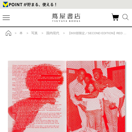
本
写真
国内現代
>
>
>
> 【600部限定／SECOND EDITION】RED FLOWER, THE WOMEN OF OKINAWA 赤花 アカバナー、沖縄の女 石川真生 写真集の商品詳細
トップ