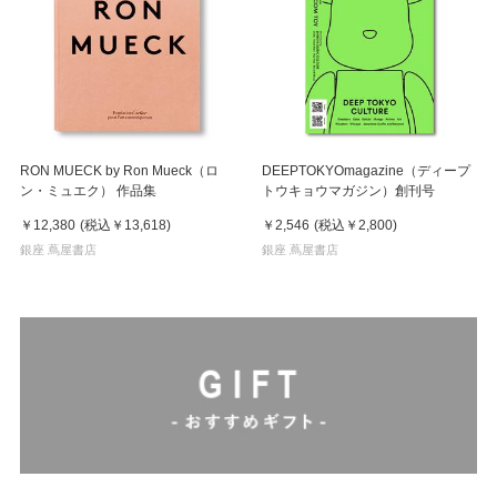
RON MUECK by Ron Mueck（ロ
DEEPTOKYOmagazine（ディープ
ン・ミュエク） 作品集
トウキョウマガジン）創刊号
￥12,380
(税込
￥13,618
)
￥2,546
(税込
￥2,800
)
銀座 蔦屋書店
銀座 蔦屋書店