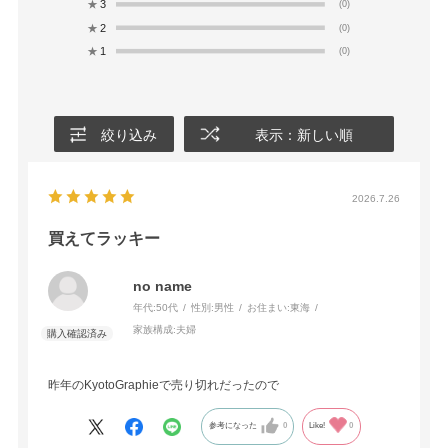
★
3
(0)
★
2
(0)
★
1
(0)
絞り込み
表示：新しい順
2026.7.26
買えてラッキー
no name
年代:
50代
性別:
男性
お住まい:
東海
家族構成:
夫婦
昨年のKyotoGraphieで売り切れだったので
参考になった
0
Like!
0