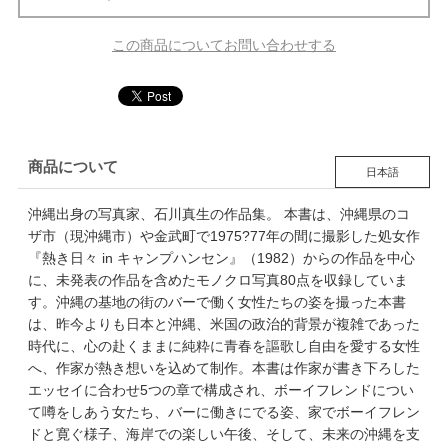
この商品についてお問い合わせする
商品について
日本語
沖縄出身の写真家、石川真生の作品集。 本書は、沖縄県のコ
ザ市（現沖縄市）や金武町で1975?77年の間に撮影した処女作
『熱き日々 in キャンプハンセン』（1982）からの作品を中心
に、未発表の作品を含めたモノクロ写真80点を収録していま
す。沖縄の基地の街のバーで働く女性たちの姿を撮った本書
は、昨今よりも日本と沖縄、米国の政治的背景が複雑であった
時代に、心の赴くままに純粋に青春を謳歌し自由を愛する女性
へ、作家が熱き想いを込めて制作。本書は作家が書き下ろした
エッセイに合わせ5つの章で構成され、ボーイフレンドについ
て噂をしあう女たち、バーに働きにでる姿、家でボーイフレン
ドと寛ぐ様子、海岸での楽しい午後、そして、未来の沖縄を支