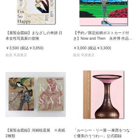
【展覧会図録】まなざしの奇跡 日
【予約／限定絵柄ポストカード付
本女性写真家の冒険
き】Now and Then 永井博 作品
集 ※8月下旬頃の発送予定
￥3,500
(税込
￥3,850
)
￥3,000
(税込
￥3,300
)
銀座 蔦屋書店
銀座 蔦屋書店
【展覧会図録】河鍋暁斎展 ※表紙
「ルーシー・リー展 ―東西をつな
2種類
ぐ優美のうつわ―」公式図録