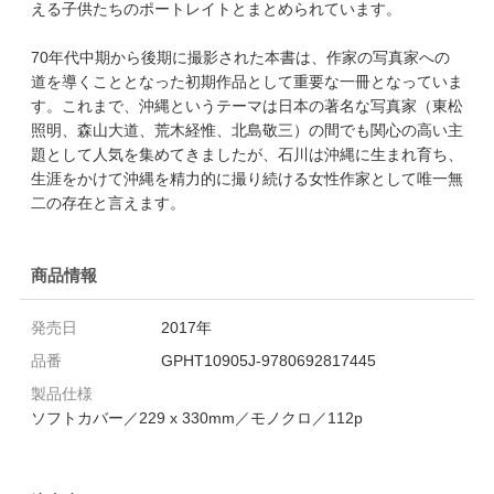
える子供たちのポートレイトとまとめられています。
70年代中期から後期に撮影された本書は、作家の写真家への
道を導くこととなった初期作品として重要な一冊となっていま
す。これまで、沖縄というテーマは日本の著名な写真家（東松
照明、森山大道、荒木経惟、北島敬三）の間でも関心の高い主
題として人気を集めてきましたが、石川は沖縄に生まれ育ち、
生涯をかけて沖縄を精力的に撮り続ける女性作家として唯一無
二の存在と言えます。
商品情報
発売日
2017年
品番
GPHT10905J-9780692817445
製品仕様
ソフトカバー／229 x 330mm／モノクロ／112p