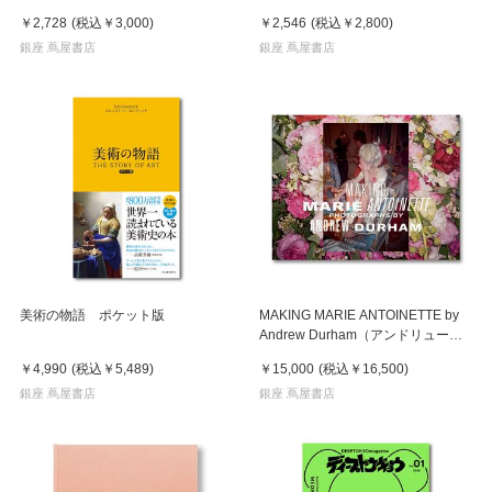
￥2,728
(税込
￥3,000
)
￥2,546
(税込
￥2,800
)
銀座 蔦屋書店
銀座 蔦屋書店
美術の物語 ポケット版
MAKING MARIE ANTOINETTE by
Andrew Durham（アンドリュー・
ダーハム）マリー・アントワネット
￥4,990
(税込
￥5,489
)
￥15,000
(税込
￥16,500
)
作品集
銀座 蔦屋書店
銀座 蔦屋書店