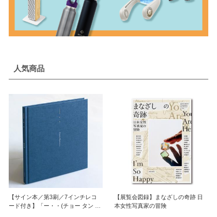
人気商品
【サイン本／第3刷／7インチレコ
【展覧会図録】まなざしの奇跡 日
ード付き】「ー・・(チョー タン タ
本女性写真家の冒険
ン)」 濵本奏 写真集