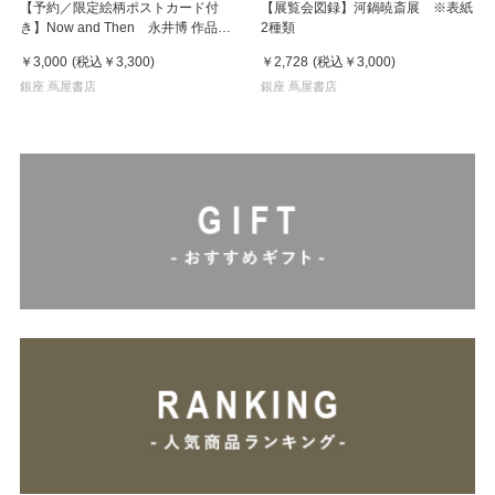
【予約／限定絵柄ポストカード付
【展覧会図録】河鍋暁斎展 ※表紙
き】Now and Then 永井博 作品
2種類
集 ※8月下旬頃の発送予定
￥3,000
(税込
￥3,300
)
￥2,728
(税込
￥3,000
)
銀座 蔦屋書店
銀座 蔦屋書店