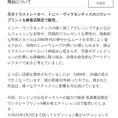
商品について
日本語
天才イラストレーター、トニー・ヴィラモンティスのジクレー
プリントを銀座店限定で販売。
トニー・ヴィラモンティスの描く強くアグレッシブでありなが
らフェミニンな女性や、官能的でエレガントな男性の、独創的
な作画スタイルは1980年代の華やかなムードを非常によく捉
えており、当時のニューウェーブの勢いが感じられます。彼は
イラストレーターという枠組みに収まらず、写真やディレクシ
ョンの仕事にも積極的に取り組み、自身を総合的なアートディ
レクターであると考えていました。
より広い活躍を期待されていましたが、1988年、33歳の若さ
で亡くなっています。彼の死後32年経った今でも、残された
作品は、様々なアーティストに影響を与え続けています。
今回、ロンドンの公式ギャラリーの協力で銀座 蔦屋書店限定
でジクレープリント6種が各エディション10で販売いたしま
す。
※2021年1月2日まで誤ってエディション数がエディション５