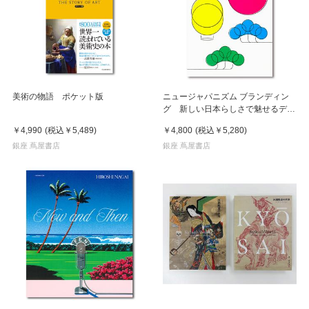
美術の物語 ポケット版
ニュージャパニズム ブランディン
グ 新しい日本らしさで魅せるデザ
イン
￥4,990
(税込
￥5,489
)
￥4,800
(税込
￥5,280
)
銀座 蔦屋書店
銀座 蔦屋書店