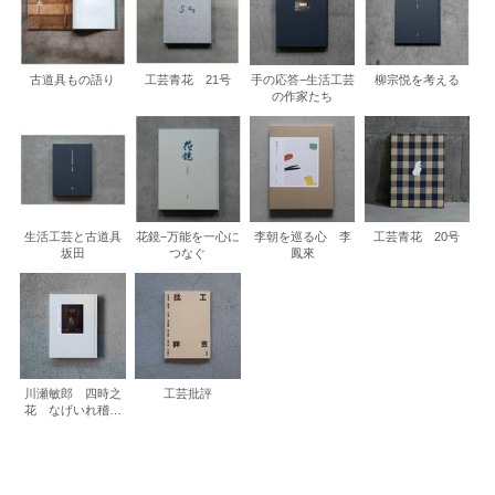
古道具もの語り
工芸青花 21号
手の応答−生活工芸
柳宗悦を考える
の作家たち
生活工芸と古道具
花鏡−万能を一心に
李朝を巡る心 李
工芸青花 20号
坂田
つなぐ
鳳來
川瀬敏郎 四時之
工芸批評
花 なげいれ稽古
録