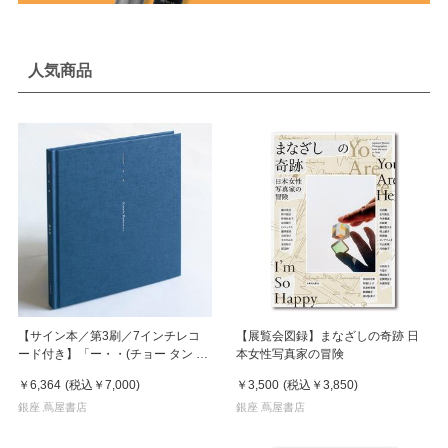
人気商品
【サイン本／第3刷／7インチレコ
【展覧会図録】まなざしの奇跡 日
ード付き】「ー・・(チョー タン タ
本女性写真家の冒険
ン)」 濵本奏 写真集
￥6,364
(税込
￥7,000
)
￥3,500
(税込
￥3,850
)
銀座 蔦屋書店
銀座 蔦屋書店