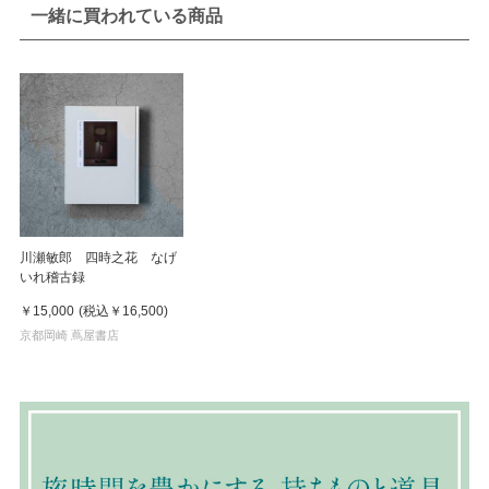
一緒に買われている商品
川瀬敏郎 四時之花 なげ
いれ稽古録
￥15,000
(税込
￥16,500
)
京都岡崎 蔦屋書店