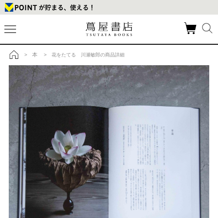
本
>
> 花をたてる 川瀬敏郎の商品詳細
トップ