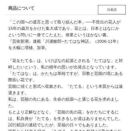
商品について
日本語
「この国への遺言と思って取り組んだ本」──不世出の花人が
15年の歳月をかけた集大成であり、花とは、日本とはなにか
という問いに一身でこたえた、偉業というほかない書。
『芸術新潮』連載「川瀬敏郎─たてはな神話」（2006-11年）
を大幅に増補、加筆。
『花をたてる』は、いけばなの起源とされる「たてはな」と対
峙したいという、私の積年の思いが出発点となっています。
「たてはな」は、かたちは単純ですが、宗教と芸能の境にある
際疾い花です。
芸能に傾くと形式へ収斂され、「たてる」という本質からは遠
退きます。
私は、芸能の先にある、生命の始源へと通じる花を求めまし
た。
もとより正解などなく、「芸能の先の花」をかたちにするに
は、私自身が「たてる」を生きるしか道はありませんでした。
試行錯誤の連続でしたが、至福の日々でもありました。