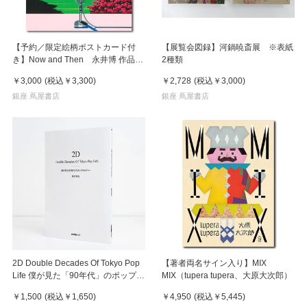
【予約／限定絵柄ポストカード付
【展覧会図録】河鍋暁斎展 ※表紙
き】Now and Then 永井博 作品
2種類
集 ※8月下旬頃の発送予定
￥3,000
(税込
￥3,300
)
￥2,728
(税込
￥3,000
)
銀座 蔦屋書店
銀座 蔦屋書店
2D Double Decades Of Tokyo Pop
【著者両名サイン入り】MIX
Life 僕が見た「90年代」のポップカ
MIX（tupera tupera、大原大次郎）
ルチャー 鈴木哲也（著）
￥1,500
(税込
￥1,650
)
￥4,950
(税込
￥5,445
)