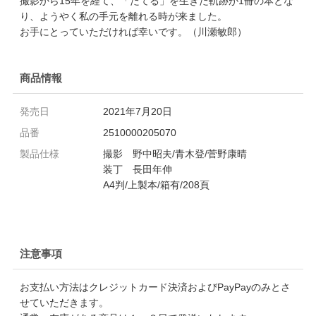
撮影から15年を経て、「たてる」を生きた軌跡が1冊の本とな
り、ようやく私の手元を離れる時が来ました。
お手にとっていただければ幸いです。（川瀬敏郎）
商品情報
発売日
2021年7月20日
品番
2510000205070
製品仕様
撮影 野中昭夫/青木登/菅野康晴
装丁 長田年伸
A4判/上製本/箱有/208頁
注意事項
お支払い方法はクレジットカード決済およびPayPayのみとさ
せていただきます。