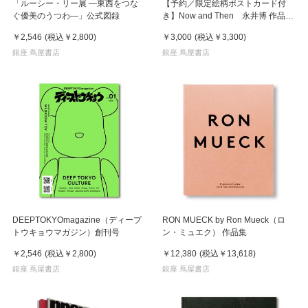
「ルーシー・リー展 ―東西をつな
【予約／限定絵柄ポストカード付
ぐ優美のうつわ―」公式図録
き】Now and Then 永井博 作品
集 ※8月下旬頃の発送予定
￥2,546
(税込
￥2,800
)
￥3,000
(税込
￥3,300
)
銀座 蔦屋書店
銀座 蔦屋書店
DEEPTOKYOmagazine（ディープ
RON MUECK by Ron Mueck（ロ
トウキョウマガジン）創刊号
ン・ミュエク） 作品集
￥2,546
(税込
￥2,800
)
￥12,380
(税込
￥13,618
)
銀座 蔦屋書店
銀座 蔦屋書店