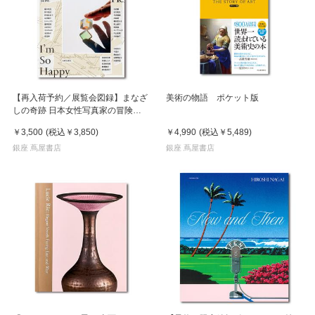
【再入荷予約／展覧会図録】まなざ
美術の物語 ポケット版
しの奇跡 日本女性写真家の冒険
※8月中旬頃入荷予定
￥3,500
(税込
￥3,850
)
￥4,990
(税込
￥5,489
)
銀座 蔦屋書店
銀座 蔦屋書店