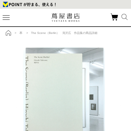
本
>
> The Scene（Berlin） 滝沢広 作品集の商品詳細
トップ