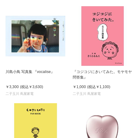
川島小鳥 写真集 『vocalise』
『コジコジにきいてみた。モヤモヤ
問答集』
￥3,300
(税込
￥3,630
)
￥1,000
(税込
￥1,100
)
二子玉川 蔦屋家電
二子玉川 蔦屋家電