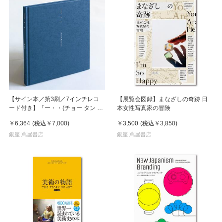
【サイン本／第3刷／7インチレコ
【展覧会図録】まなざしの奇跡 日
ード付き】「ー・・(チョー タン タ
本女性写真家の冒険
ン)」 濵本奏 写真集
￥6,364
(税込
￥7,000
)
￥3,500
(税込
￥3,850
)
銀座 蔦屋書店
銀座 蔦屋書店