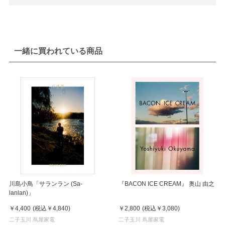
一緒に買われている商品
川島小鳥「サランラン (Sa-
『BACON ICE CREAM』 奥山 由之
lanlan)」
￥4,400
(税込
￥4,840
)
￥2,800
(税込
￥3,080
)
二子玉川 蔦屋家電
二子玉川 蔦屋家電