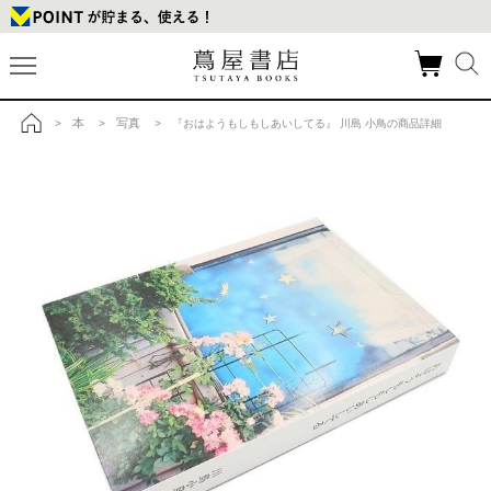
本
写真
>
>
> 『おはようもしもしあいしてる』 川島 小鳥の商品詳細
トップ