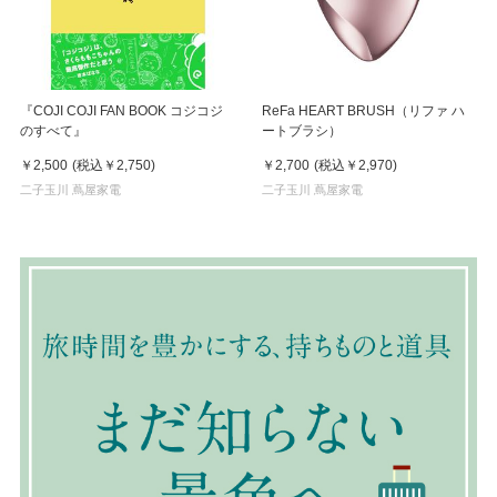
『COJI COJI FAN BOOK コジコジ
ReFa HEART BRUSH（リファ ハ
のすべて』
ートブラシ）
￥2,500
(税込
￥2,750
)
￥2,700
(税込
￥2,970
)
二子玉川 蔦屋家電
二子玉川 蔦屋家電