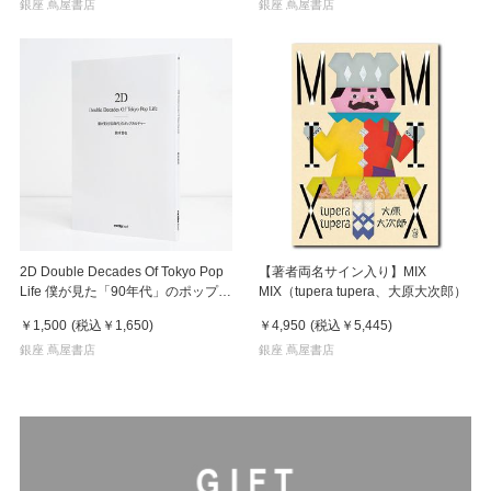
銀座 蔦屋書店
銀座 蔦屋書店
2D Double Decades Of Tokyo Pop
【著者両名サイン入り】MIX
Life 僕が見た「90年代」のポップカ
MIX（tupera tupera、大原大次郎）
ルチャー 鈴木哲也（著）
￥1,500
(税込
￥1,650
)
￥4,950
(税込
￥5,445
)
銀座 蔦屋書店
銀座 蔦屋書店