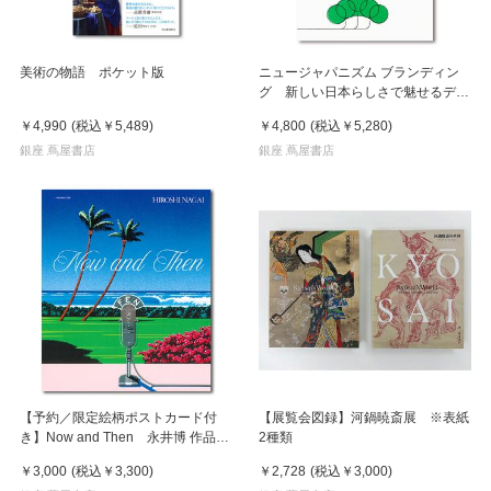
美術の物語 ポケット版
ニュージャパニズム ブランディン
グ 新しい日本らしさで魅せるデザ
イン
￥4,990
(税込
￥5,489
)
￥4,800
(税込
￥5,280
)
銀座 蔦屋書店
銀座 蔦屋書店
【予約／限定絵柄ポストカード付
【展覧会図録】河鍋暁斎展 ※表紙
き】Now and Then 永井博 作品
2種類
集 ※8月下旬頃の発送予定
￥3,000
(税込
￥3,300
)
￥2,728
(税込
￥3,000
)