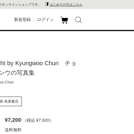
のオンラインショップです。
はじめての方はこちら
新規登録
ログイン
カ
玉川
ート
家電
ght by Kyungwoo Chun チョ
山 蔦
ンウの写真集
店
oo Chun
 蔦屋
座 蔦屋書店
¥7,200
（税込 ¥7,920
）
木 蔦
送料無料
店