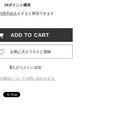
39ポイント獲得
 蔦屋
利用手続き
をすると獲得できます
ADD TO CART
岡崎
書店
 蔦屋
3
人がリストに追加
の商品についてお問い合わせする
 蔦屋
 蔦屋