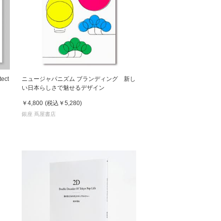
ect
ニュージャパニズム ブランディング 新し
い日本らしさで魅せるデザイン
￥4,800
(税込
￥5,280
)
銀座 蔦屋書店