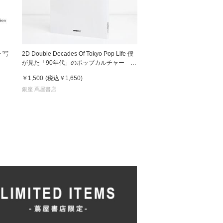
 写
2D Double Decades Of Tokyo Pop Life 僕
が見た「90年代」のポップカルチャー 鈴
木哲也（著）
￥1,500
(税込
￥1,650
)
銀座 蔦屋書店