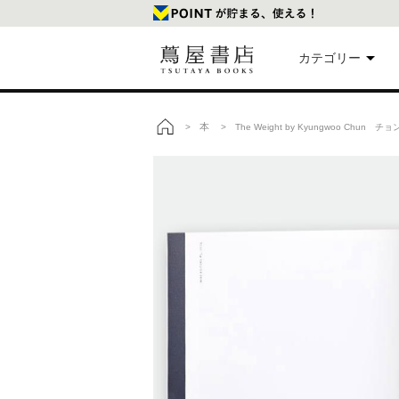
カテゴリー
美
本
>
> The Weight by Kyungwoo Ch
トップ
本
映
楽
文
雑