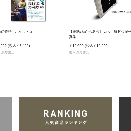
術の物語 ポケット版
【表紙2種から選択】 Lirio 野村佐紀子
真集
,990
(税込
￥5,489
)
￥12,000
(税込
￥13,200
)
 蔦屋書店
銀座 蔦屋書店