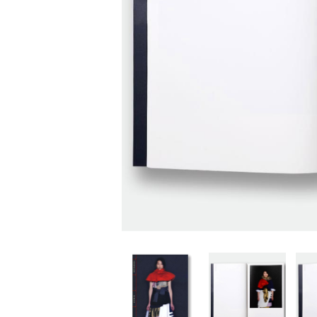
家
食
e