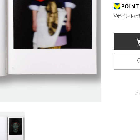
京都
Vポイントの
電
書店
品
京都
蔦屋
ギフト
梅田
書店
こ
枚方
書店
広島