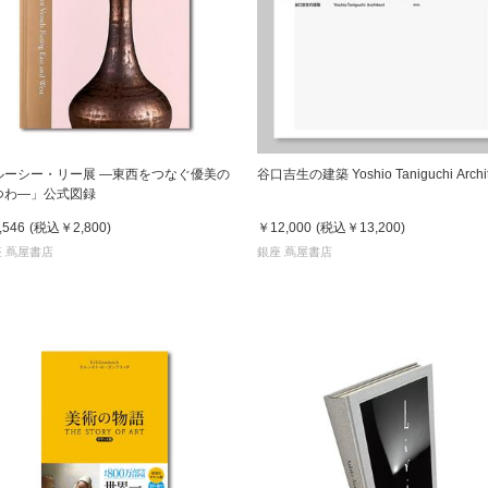
ルーシー・リー展 ―東西をつなぐ優美の
谷口吉生の建築 Yoshio Taniguchi Archit
つわ―」公式図録
,546
(税込
￥2,800
)
￥12,000
(税込
￥13,200
)
 蔦屋書店
銀座 蔦屋書店