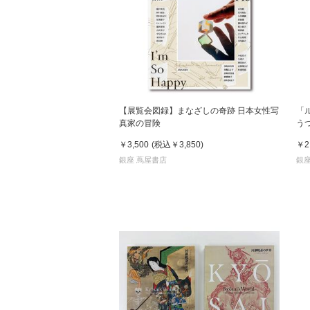
【展覧会図録】まなざしの奇跡 日本女性写
「
真家の冒険
う
￥3,500
(税込
￥3,850
)
￥2
銀座 蔦屋書店
銀座