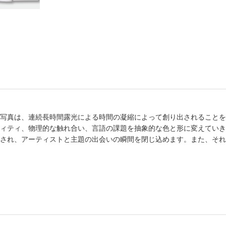
書店
六本
屋書
写真は、連続長時間露光による時間の凝縮によって創り出されることを
ィティ、物理的な触れ合い、言語の課題を抽象的な色と形に変えていき
され、アーティストと主題の出会いの瞬間を閉じ込めます。また、それ