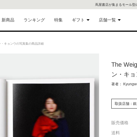
蔦屋書店が集まるモール型
新商品
ランキング
特集
ギフト
店舗一覧
二子
術品
ギフトにおすすめ
un チョン・キョンウの写真集の商品詳細
蔦屋
eギフト
The Wei
代官
ン・キョ
屋書
像・音
著者： Kyungw
銀座
取扱店舗：銀
書店
具
販売価格
六本
送料
貨
屋書