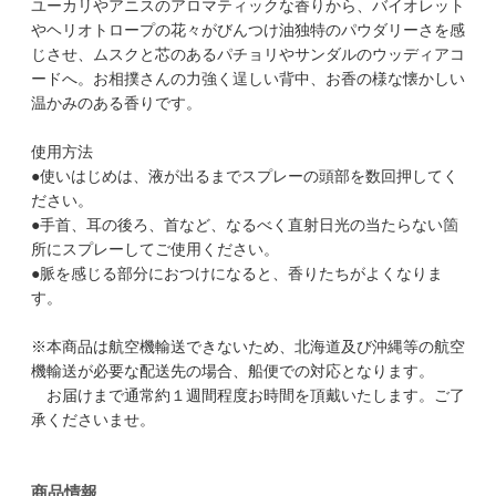
ユーカリやアニスのアロマティックな香りから、バイオレット
やヘリオトロープの花々がびんつけ油独特のパウダリーさを感
じさせ、ムスクと芯のあるパチョリやサンダルのウッディアコ
ードへ。お相撲さんの力強く逞しい背中、お香の様な懐かしい
温かみのある香りです。
使用方法
●使いはじめは、液が出るまでスプレーの頭部を数回押してく
ださい。
●手首、耳の後ろ、首など、なるべく直射日光の当たらない箇
所にスプレーしてご使用ください。
●脈を感じる部分におつけになると、香りたちがよくなりま
す。
※本商品は航空機輸送できないため、北海道及び沖縄等の航空
機輸送が必要な配送先の場合、船便での対応となります。
お届けまで通常約１週間程度お時間を頂戴いたします。ご了
承くださいませ。
商品情報