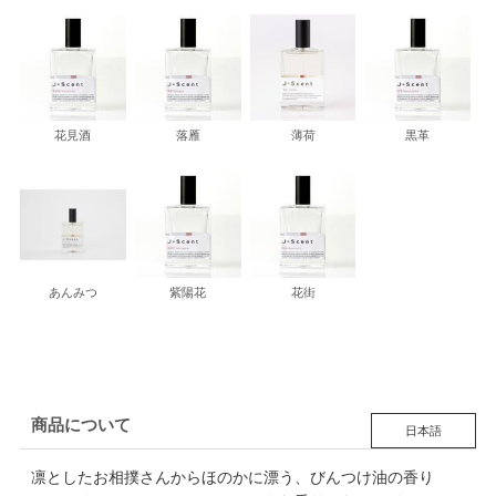
花見酒
落雁
薄荷
黒革
あんみつ
紫陽花
花街
商品について
日本語
凛としたお相撲さんからほのかに漂う、びんつけ油の香り