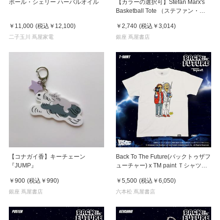
ポール・シェリー ハーバルオイル
【カラーの選択可】Stefan Marx's
Basketball Tote （ステファン・マ
ルクス）トートバッグ
￥11,000
(税込
￥12,100
)
￥2,740
(税込
￥3,014
)
二子玉川 蔦屋家電
銀座 蔦屋書店
【コナガイ香】キーチェーン
Back To The Future(バックトゥザフ
『JUMP』
ューチャー) x TM paint Ｔシャツ
Marty(マーティ) & Doc(ドク)
￥900
(税込
￥990
)
￥5,500
(税込
￥6,050
)
銀座 蔦屋書店
六本松 蔦屋書店