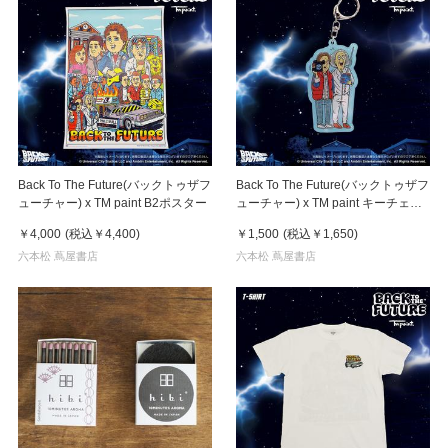
Back To The Future(バックトゥザフ
Back To The Future(バックトゥザフ
ューチャー) x TM paint B2ポスター
ューチャー) x TM paint キーチェー
ン Marty & Doc(マーティ＆ドク)
￥4,000
(税込
￥4,400
)
￥1,500
(税込
￥1,650
)
六本松 蔦屋書店
六本松 蔦屋書店