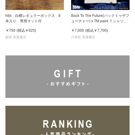
hibi 白檀レギュラーボックス 8
Back To The Future(バックトゥザフ
本入り 専用マット付
ューチャー) x TM paint Ｔシャツ
Key Visual White
￥750
(税込
￥825
)
￥7,000
(税込
￥7,700
)
銀座 蔦屋書店
六本松 蔦屋書店