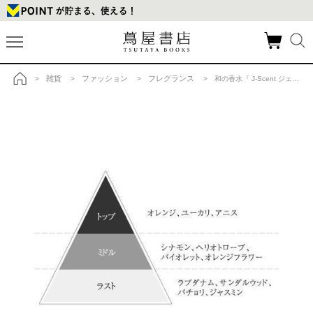
雑貨
ファッション
フレグランス
>
>
>
> 和の香水『 J-Scent ジェイセント 』力士 / Sumo Wrestlerの商品詳細
トップ