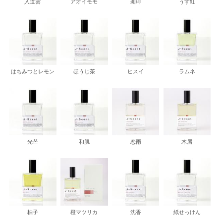
入道雲
アオイモモ
珈琲
うす紅
はちみつとレモン
ほうじ茶
ヒスイ
ラムネ
光芒
和肌
恋雨
木屑
柚子
橙マツリカ
沈香
紙せっけん