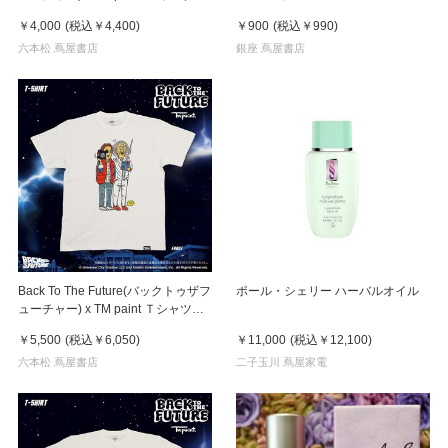
￥4,000
(税込
￥4,400
)
￥900
(税込
￥990
)
六本松 蔦屋書店
銀座 蔦屋書店
Back To The Future(バックトゥザフ
ポール・シェリー ハーバルオイル
ューチャー) x TM paint Ｔシャツ
Marty(マーティ) & Doc(ドク)
￥5,500
(税込
￥6,050
)
￥11,000
(税込
￥12,100
)
六本松 蔦屋書店
二子玉川 蔦屋家電