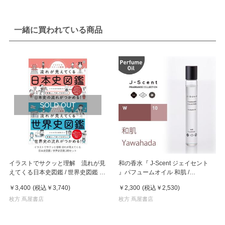
一緒に買われている商品
SOLD OUT
イラストでサクッと理解 流れが見
和の香水『 J-Scent ジェイセント
えてくる日本史図鑑 / 世界史図鑑 2
』パフュームオイル 和肌 /
冊セット
Yawahada 10ml
￥3,400
(税込
￥3,740
)
￥2,300
(税込
￥2,530
)
枚方 蔦屋書店
枚方 蔦屋書店