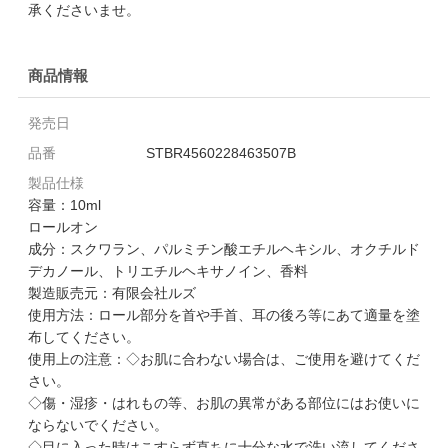
承くださいませ。
商品情報
発売日
品番
STBR4560228463507B
製品仕様
容量：10ml
ロールオン
成分：スクワラン、パルミチン酸エチルヘキシル、オクチルド
デカノール、トリエチルヘキサノイン、香料
製造販売元：有限会社ルズ
使用方法：ロール部分を首や手首、耳の後ろ等にあて適量を塗
布してください。
使用上の注意：◇お肌に合わない場合は、ご使用を避けてくだ
さい。
◇傷・湿疹・はれもの等、お肌の異常がある部位にはお使いに
ならないでください。
◇目に入った時はこすらず直ちに十分な水で洗い流してくださ