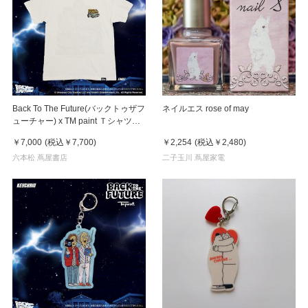
Back To The Future(バックトゥザフ
ネイルエス rose of may
ューチャー) x TM paint Ｔシャツ
Key Visual White
￥7,000
(税込
￥7,700
)
￥2,254
(税込
￥2,480
)
六本松 蔦屋書店
二子玉川 蔦屋家電