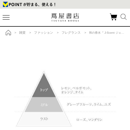
雑貨
ファッション
フレグランス
>
>
>
> 和の香水『 J-Scent ジェイセント 』パフュームオイル 柚子 / Yuzu 10mlの商品詳細
トップ