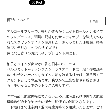
商品について
日本語
アルコールフリーで、香りが柔らかく広がるロールオンタイプ
のフレグランス。環境に配慮したサスティナブルな製法で作ら
れたスクワランオイルを使用した、さらっとした使用感。持ち
運びに便利な手のひらサイズです。
気になる香りのお試しや、プレゼント用にも。
柚子とタイムが爽やかに香る日本のシトラス
ベルガモットやオレンジのシトラスアコードに、煌く存在感を
放つ柚子とハーバルなタイム。彩を添える柚子は、ほろ苦くア
クセントとして際立ちます。爽やかで上品な甘さも感じさせ
る、艶やかな日本のシトラスの香りです。
※本商品は航空機輸送できないため、北海道及び沖縄等の航空
機輸送が必要な配送先の場合、船便での対応となります。
お届けまで通常約１週間程度お時間を頂戴いたします。ご了