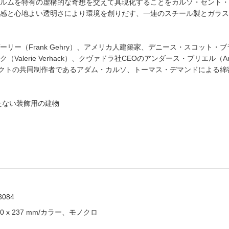
ルムを特有の虚構的な奇想を交えて具現化することをカルソ・セント・ジ
感と心地よい透明さにより環境を創りだす、一連のスチール製とガラス
（Frank Gehry）、アメリカ人建築家、デニース・スコット・ブラウン（D
lerie Verhack）、クヴァドラ社CEOのアンダース・ブリエル（And
た本プロジェクトの共同制作者であるアダム・カルソ、トーマス・デマンドによ
たない装飾用の建物
3084
0 x 237 mm/カラー、モノクロ