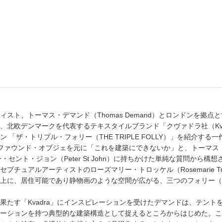
書店
六本
屋書
スト、トーマス・デマンド（Thomas Demand）とロンドンを拠
集。本書は、北欧デンマークを代表するテキスタイルブランド「クヴァドラ社（K
「ザ・トリプル・フォリー（THE TRIPLE FOLLY）」を紹介す
ファウンド・オブジェを元に「これを建築にできないか」と、トーマス
ター・セント・ジョン（Peter St John）に持ちかけた単純な質問か
チュアルアーティストのローズマリー・トロッケル（Rosemarie Tr
上に、居住可能であり静物画のような空間が広がる、三つのフォリー（
果たす「Kvadra」にインスピレーションを受けたデマンドは、テント
ーションを持つ典型的な建築構造として捉えるところからはじめた。こ