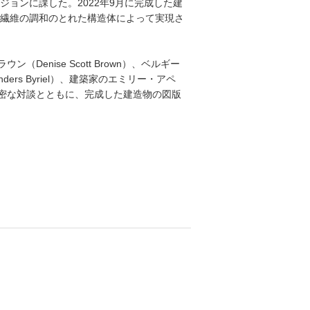
ョンに課した。2022年9月に完成した建
繊維の調和のとれた構造体によって実現さ
enise Scott Brown）、ベルギー
ers Byriel）、建築家のエミリー・アペ
る綿密な対談とともに、完成した建造物の図版