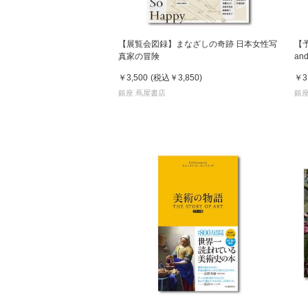
【展覧会図録】まなざしの奇跡 日本女性写
【
真家の冒険
an
発
￥3,500
(税込
￥3,850
)
￥3
銀座 蔦屋書店
銀座