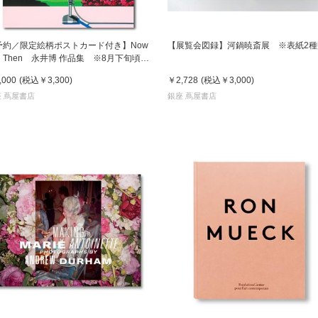
予約／限定絵柄ポストカード付き】Now
【展覧会図録】河鍋暁斎展 ※表紙2種
d Then 永井博 作品集 ※8月下旬頃の
送予定
,000
(税込
￥3,300
)
￥2,728
(税込
￥3,000
)
 蔦屋書店
銀座 蔦屋書店