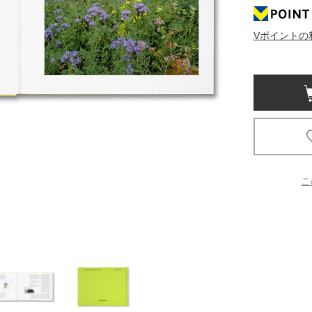
京都
Vポイントの
電
書店
品
京都
蔦屋
ギフト
梅田
こ
書店
枚方
書店
広島