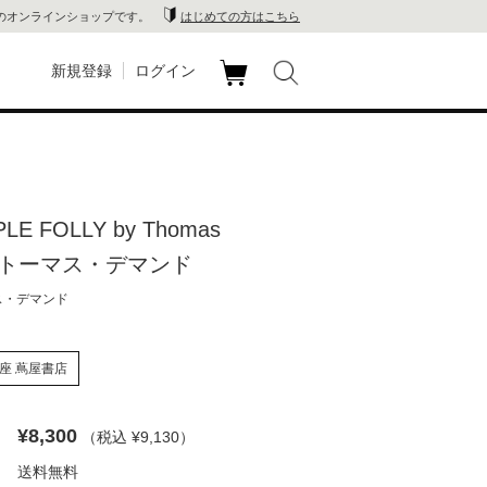
のオンラインショップです。
はじめての方はこちら
新規登録
ログイン
カ
玉川
ート
家電
PLE FOLLY by Thomas
山 蔦
nd トーマス・デマンド
店
ス・デマンド
 蔦屋
座 蔦屋書店
¥8,300
（税込 ¥9,130
）
木 蔦
送料無料
店