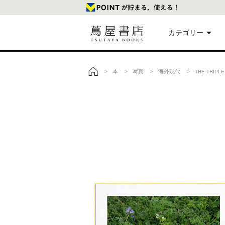
カテゴリー
美
本
写真
海外現代
>
>
>
> THE TRIPL
トップ
本
映
楽
文
雑