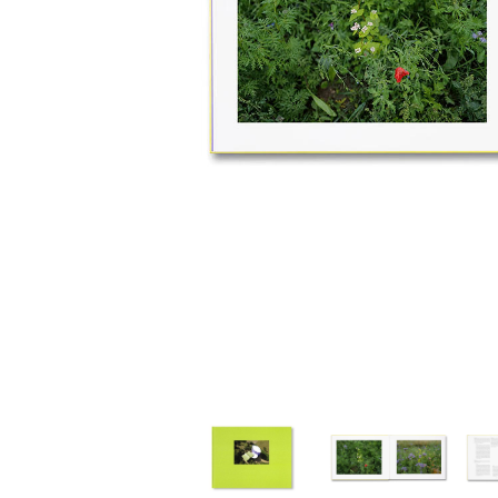
家
食
e