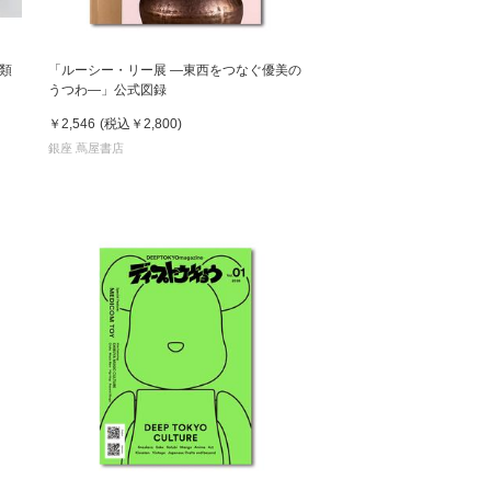
類
「ルーシー・リー展 ―東西をつなぐ優美の
うつわ―」公式図録
￥2,546
(税込
￥2,800
)
銀座 蔦屋書店