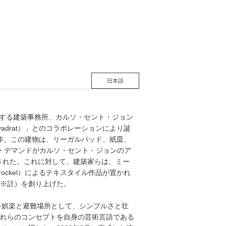
松 蔦
店
日本語
点とする建築事務所、カルソ・セント・ジョン
vadrat）」とのコラボレーションにより誕
る一作。この建物は、リーガルパッド、紙皿、
・デマンドがカルソ・セント・ジョンのア
ら構想された。これに対して、建築家らは、ミー
ockel）によるテキスタイル作品が置かれ
※註）を創り上げた。
を娯楽と避難場所として、シンプルさと壮
れらのコンセプトを自身の芸術言語である