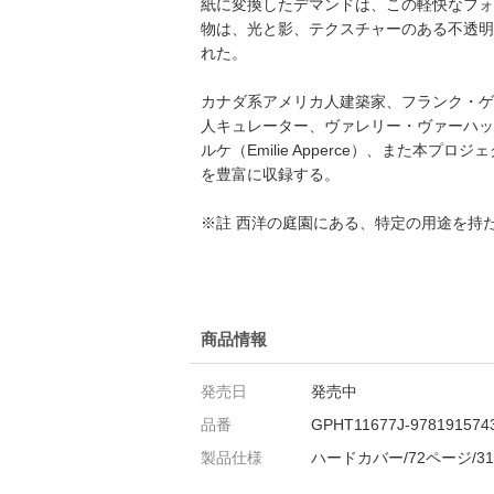
紙に変換したデマンドは、この軽快なフォ
物は、光と影、テクスチャーのある不透明
れた。
カナダ系アメリカ人建築家、フランク・ゲーリー
人キュレーター、ヴァレリー・ヴァーハック（Va
ルケ（Emilie Apperce）、ま
を豊富に収録する。
※註 西洋の庭園にある、特定の用途を持
商品情報
発売日
発売中
品番
GPHT11677J-978191574
製品仕様
ハードカバー/72ページ/31