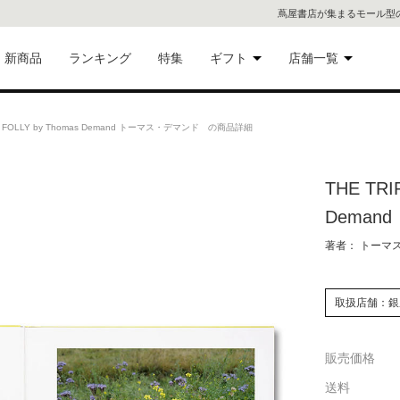
蔦屋書店が集まるモール型
新商品
ランキング
特集
ギフト
店舗一覧
二子
術品
ギフトにおすすめ
E FOLLY by Thomas Demand トーマス・デマンド の商品詳細
蔦屋
eギフト
THE TRI
代官
Dema
屋書
像・音
著者： トーマ
銀座
取扱店舗：銀
書店
具
販売価格
六本
送料
貨
屋書