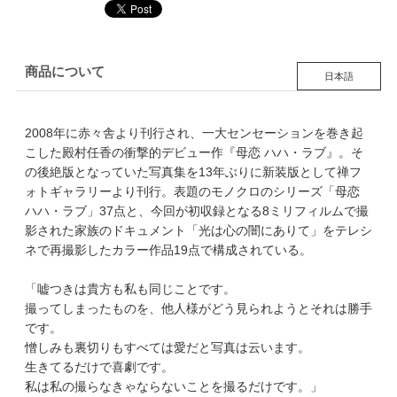
商品について
日本語
2008年に赤々舎より刊行され、一大センセーションを巻き起
こした殿村任香の衝撃的デビュー作『母恋 ハハ・ラブ』。そ
の後絶版となっていた写真集を13年ぶりに新装版として禅フ
ォトギャラリーより刊行。表題のモノクロのシリーズ「母恋
ハハ・ラブ」37点と、今回が初収録となる8ミリフィルムで撮
影された家族のドキュメント「光は心の闇にありて」をテレシ
ネで再撮影したカラー作品19点で構成されている。
「嘘つきは貴方も私も同じことです。
撮ってしまったものを、他人様がどう見られようとそれは勝手
です。
憎しみも裏切りもすべては愛だと写真は云います。
生きてるだけで喜劇です。
私は私の撮らなきゃならないことを撮るだけです。」