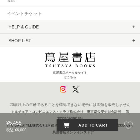
食品
イベントチケット
HELP & GUIDE
SHOP LIST
蔦屋書店ポータルサイト
はこちら
20歳以上の年齢であることを確認できない場合には酒類を販売しません
カルチュア・コンビニエンス・クラブ株式会社 東京都公安委員会許可 第
303310908618号
¥5,455
ADD TO CART
TTC LIFESTYLE株式会社(京都 蔦屋書店) 京都府公安委員会 第611262330032号
税込 ¥6,000
蔦屋書店オンラインストア