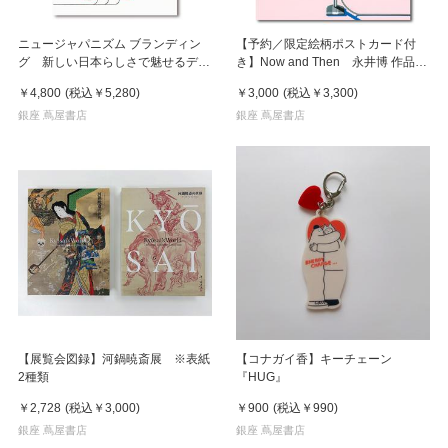
ニュージャパニズム ブランディン
【予約／限定絵柄ポストカード付
グ 新しい日本らしさで魅せるデザ
き】Now and Then 永井博 作品
イン
集 ※8月下旬頃の発送予定
￥4,800
(税込
￥5,280
)
￥3,000
(税込
￥3,300
)
銀座 蔦屋書店
銀座 蔦屋書店
【展覧会図録】河鍋暁斎展 ※表紙
【コナガイ香】キーチェーン
2種類
『HUG』
￥2,728
(税込
￥3,000
)
￥900
(税込
￥990
)
銀座 蔦屋書店
銀座 蔦屋書店