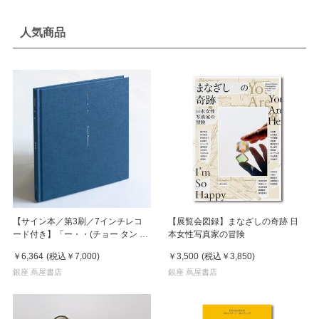
人気商品
【サイン本／第3刷／7インチレコ
【展覧会図録】まなざしの奇跡 日
ード付き】「ー・・(チョー タン タ
本女性写真家の冒険
ン)」 濵本奏 写真集
￥6,364
(税込
￥7,000
)
￥3,500
(税込
￥3,850
)
銀座 蔦屋書店
銀座 蔦屋書店