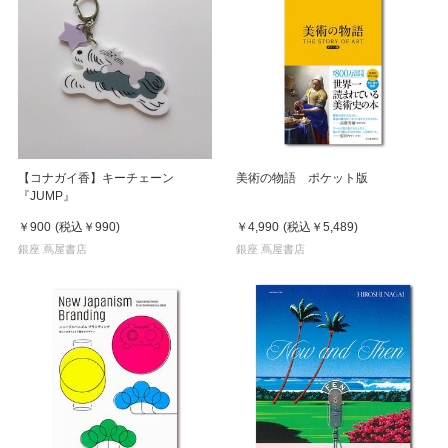
【コナガイ香】キーチェーン
美術の物語 ポケット版
『JUMP』
￥900
(税込
￥990
)
￥4,990
(税込
￥5,489
)
銀座 蔦屋書店
銀座 蔦屋書店