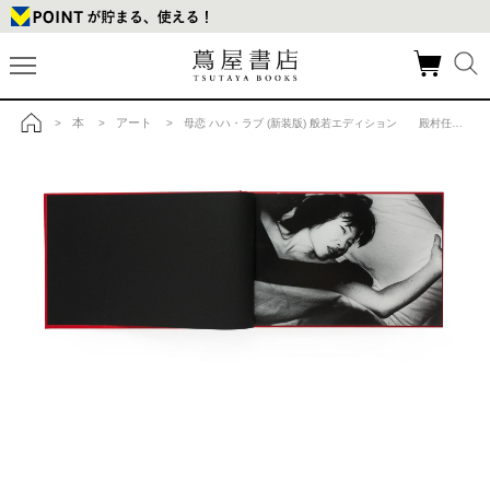
本
アート
>
>
> 母恋 ハハ・ラブ (新装版) 般若エディション 殿村任香の商品詳細
トップ