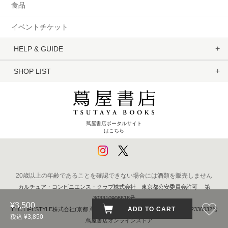
食品
イベントチケット
HELP & GUIDE
SHOP LIST
蔦屋書店ポータルサイト
はこちら
20歳以上の年齢であることを確認できない場合には酒類を販売しません
カルチュア・コンビニエンス・クラブ株式会社 東京都公安委員会許可 第
303310908618号
¥3,500
ADD TO CART
TTC LIFESTYLE株式会社(京都 蔦屋書店) 京都府公安委員会 第611262330032号
税込 ¥3,850
蔦屋書店オンラインストア