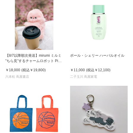
【8/7以降順次発送】mirumi ミルミ
ポール・シェリー ハーバルオイル
”ちら見”するチャームロボット Pink
ピンク
￥18,000
(税込
￥19,800
)
￥11,000
(税込
￥12,100
)
六本松 蔦屋書店
二子玉川 蔦屋家電