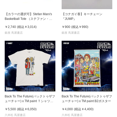
【カラーの選択可】Stefan Marx's
【コナガイ香】キーチェーン
Basketball Tote （ステファン・マ
『JUMP』
ルクス）トートバッグ
￥2,740
(税込
￥3,014
)
￥900
(税込
￥990
)
銀座 蔦屋書店
銀座 蔦屋書店
Back To The Future(バックトゥザフ
Back To The Future(バックトゥザフ
ューチャー) x TM paint Ｔシャツ
ューチャー) x TM paint B2ポスター
Marty(マーティ) & Doc(ドク)
￥5,500
(税込
￥6,050
)
￥4,000
(税込
￥4,400
)
六本松 蔦屋書店
六本松 蔦屋書店