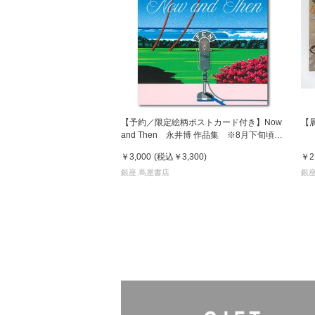
【予約／限定絵柄ポストカード付き】Now
【
and Then 永井博 作品集 ※8月下旬頃の
発送予定
￥3,000
(税込
￥3,300
)
￥2
銀座 蔦屋書店
銀座