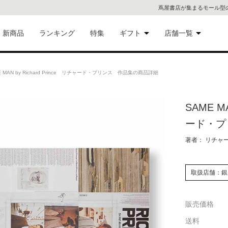
蔦屋書店が集まるモール型
新商品
ランキング
特集
ギフト
店舗一覧
二子
術品
ギフトにおすすめ
 MAN by Richard Prince リチャード・プリンス 作品集の商品詳細
蔦屋
eギフト
SAME MA
代官
ード・プ
屋書
像・音
著者： リチャ
銀座
取扱店舗：銀
書店
具
販売価格
六本
送料
貨
屋書