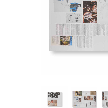
家
食
e