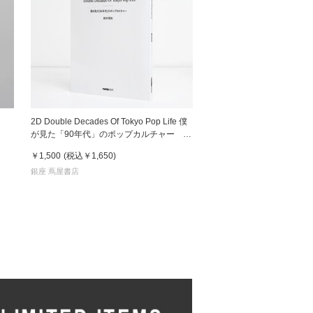
2D Double Decades Of Tokyo Pop Life 僕
が見た「90年代」のポップカルチャー 鈴
木哲也（著）
￥1,500
(税込
￥1,650
)
銀座 蔦屋書店