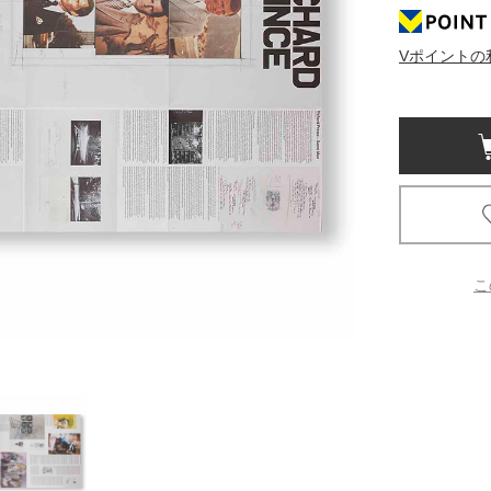
京都
Vポイントの
電
書店
品
京都
蔦屋
ギフト
梅田
こ
書店
枚方
書店
広島