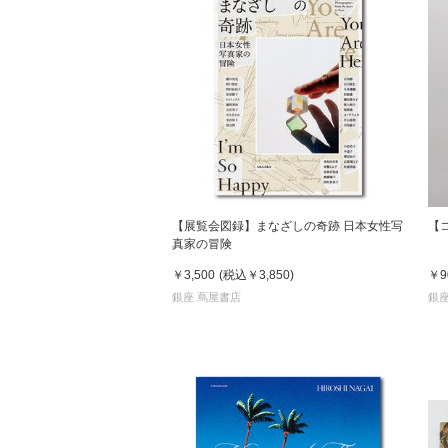
【展覧会図録】まなざしの奇跡 日本女性写
【
真家の冒険
￥3,500
(税込
￥3,850
)
￥9
銀座 蔦屋書店
銀座