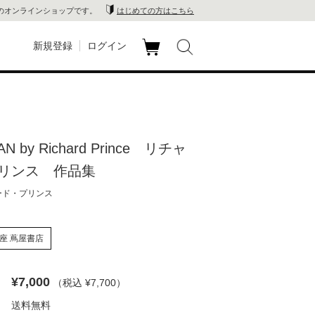
のオンラインショップです。
はじめての方はこちら
新規登録
ログイン
カ
玉川
ート
家電
N by Richard Prince リチャ
山 蔦
リンス 作品集
店
ード・プリンス
 蔦屋
座 蔦屋書店
¥7,000
（税込 ¥7,700
）
木 蔦
送料無料
店