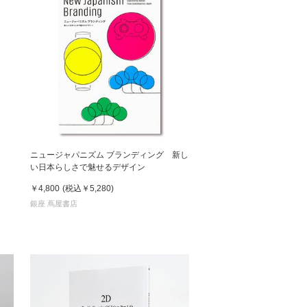
ニュージャパニズム ブランディング 新し
い日本らしさで魅せるデザイン
￥4,800
(税込
￥5,280
)
銀座 蔦屋書店