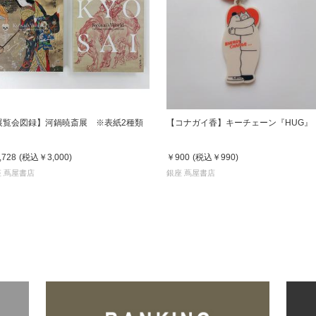
展覧会図録】河鍋暁斎展 ※表紙2種類
【コナガイ香】キーチェーン『HUG』
,728
(税込
￥3,000
)
￥900
(税込
￥990
)
 蔦屋書店
銀座 蔦屋書店