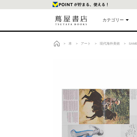
カテゴリー
美
本
アート
現代海外美術
>
>
>
> SAME
トップ
本
映
楽
文
雑