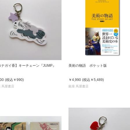
コナガイ香】キーチェーン『JUMP』
美術の物語 ポケット版
00
(税込
￥990
)
￥4,990
(税込
￥5,489
)
 蔦屋書店
銀座 蔦屋書店