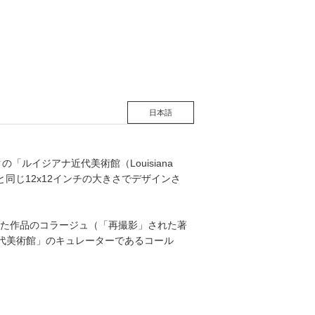
松 蔦
店
日本語
の「ルイジアナ近代美術館（Louisiana
ドと同じ12x12インチの大きさでデザインさ
た作品のコラージュ（「再撮影」された著
ナ近代美術館」のキュレーターであるコール