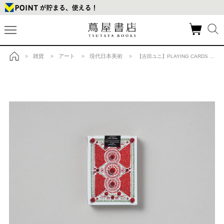
雑貨
アート
現代日本美術
>
>
>
> 【吉田ユニ】PLAYING CARDS red (POKER SIZE)の商品詳細
トップ