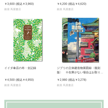
￥3,600
(税込
￥3,960
)
￥4,200
(税込
￥4,620
)
銀座 蔦屋書店
銀座 蔦屋書店
イイダ傘店の布・全記録
ジブリの立体建造物展図録〈復刻
版〉 ※在庫がない場合はお取り寄
せに2週間
￥4,500
(税込
￥4,950
)
￥2,980
(税込
￥3,278
)
銀座 蔦屋書店
銀座 蔦屋書店