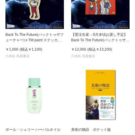
Back To The Future(バックトゥザフ
【受注生産：9月末頃お渡し予定】
ューチャー) x TM paint ステッカー
Back To The Future(バックトゥザフ
Linda(リンダ)
ューチャー) x TM paint キャンバス
￥1,000
(税込
￥1,100
)
￥12,000
(税込
￥13,200
)
Marty & Doc(マーティ＆ドク)
六本松 蔦屋書店
六本松 蔦屋書店
ポール・シェリー ハーバルオイル
美術の物語 ポケット版