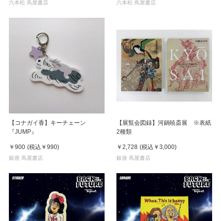
六本松 蔦屋書店
六本松 蔦屋書店
【コナガイ香】キーチェーン
【展覧会図録】河鍋暁斎展 ※表紙
『JUMP』
2種類
￥900
(税込
￥990
)
￥2,728
(税込
￥3,000
)
銀座 蔦屋書店
銀座 蔦屋書店