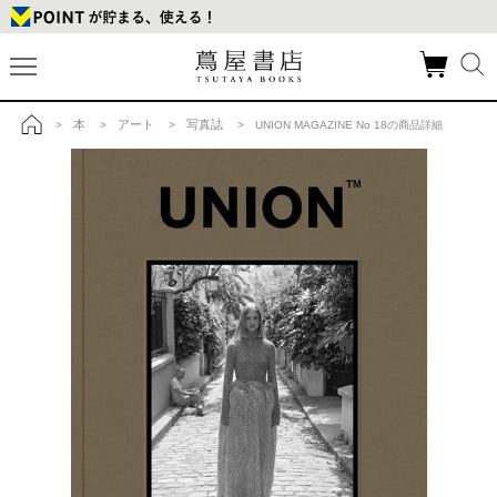
本
アート
写真誌
>
>
>
> UNION MAGAZINE No 18の商品詳細
トップ