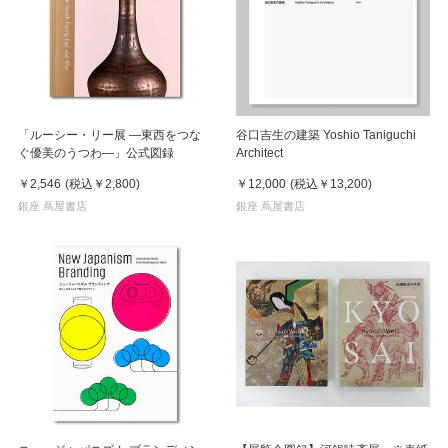
「ルーシー・リー展 ―東西をつな
谷口吉生の建築 Yoshio Taniguchi
ぐ優美のうつわ―」公式図録
Architect
￥2,546
(税込
￥2,800
)
￥12,000
(税込
￥13,200
)
銀座 蔦屋書店
銀座 蔦屋書店