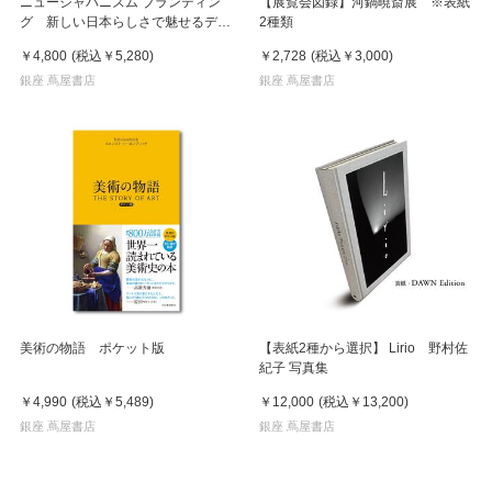
ニュージャパニズム ブランディン
【展覧会図録】河鍋暁斎展 ※表紙
グ 新しい日本らしさで魅せるデザ
2種類
イン
￥4,800
(税込
￥5,280
)
￥2,728
(税込
￥3,000
)
銀座 蔦屋書店
銀座 蔦屋書店
美術の物語 ポケット版
【表紙2種から選択】 Lirio 野村佐
紀子 写真集
￥4,990
(税込
￥5,489
)
￥12,000
(税込
￥13,200
)
銀座 蔦屋書店
銀座 蔦屋書店