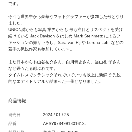
です。
今回も世界中から豪華なフォトグラファーが参加した号となり
ました。
UNION誌からも写真 業界からも 最も注目とリスペクトを受け
続けている Jack Davison をはじめ Mark Steinmetz によるフ
ァッションの撮り下ろし、Sara van Rij や Lorena Lohr などの
若手の気鋭作家も参加しています。
また日本からも山谷祐介さん、白川青史さん、当山礼 子さん
など錚々たる顔ぶれです。
タイムレスでクラシックそれでいていつも以上に新鮮で 先鋭
的なエディトリアルが詰まった一冊となりました。
商品情報
発売日
2024 / 01 / 25
品番
ARSY9784991301612J