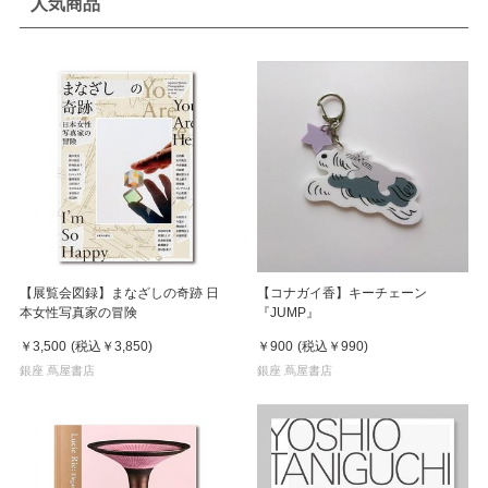
人気商品
【展覧会図録】まなざしの奇跡 日
【コナガイ香】キーチェーン
本女性写真家の冒険
『JUMP』
￥3,500
(税込
￥3,850
)
￥900
(税込
￥990
)
銀座 蔦屋書店
銀座 蔦屋書店