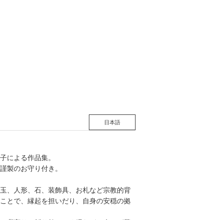
松 蔦
店
日本語
子による作品集。
謹製のお守り付き。
玉、人形、石、装飾具、お札など宗教的背
ことで、縁起を担いだり、自身の安穏の拠