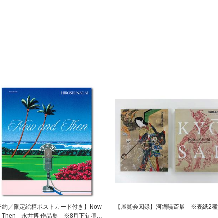
予約／限定絵柄ポストカード付き】Now
【展覧会図録】河鍋暁斎展 ※表紙2種
d Then 永井博 作品集 ※8月下旬頃の