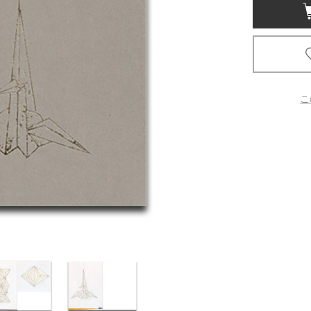
京都
電
書店
品
こ
京都
蔦屋
ギフト
梅田
書店
枚方
書店
広島