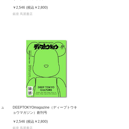
￥2,546
(税込
￥2,800
)
銀座 蔦屋書店
ミュ
DEEPTOKYOmagazine（ディープトウキ
ョウマガジン）創刊号
￥2,546
(税込
￥2,800
)
銀座 蔦屋書店