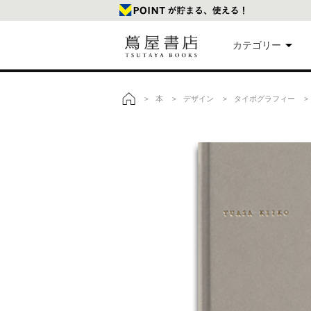
カテゴリー
美
本
デザイン
タイポグラフィー
>
>
>
> 
トップ
本
映
楽
文
雑