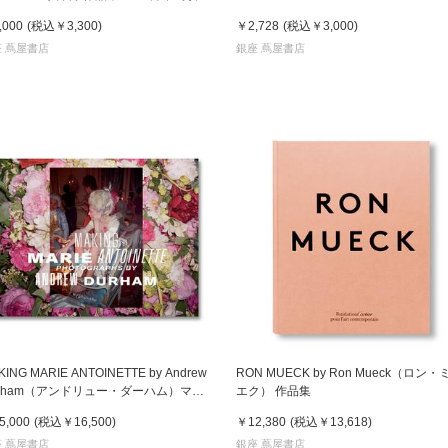
送予定
,000
(税込
￥3,300
)
￥2,728
(税込
￥3,000
)
 蔦屋書店
銀座 蔦屋書店
KING MARIE ANTOINETTE by Andrew
RON MUECK by Ron Mueck（ロン・
urham（アンドリュー・ダーハム）マリ
エク） 作品集
・アントワネット 作品集
5,000
(税込
￥16,500
)
￥12,380
(税込
￥13,618
)
 蔦屋書店
銀座 蔦屋書店