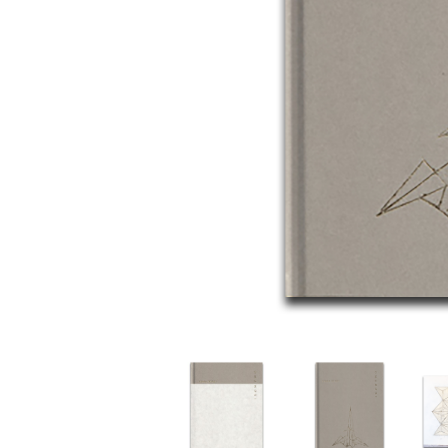
家
食
e