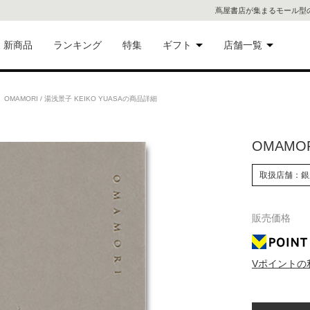
蔦屋書店が集まるモール型
新商品
ランキング
特集
ギフト
店舗一覧
二子
術品
ギフトにおすすめ
OMAMORI / 湯浅景子 KEIKO YUASAの商品詳細
蔦屋
eギフト
OMAMOR
代官
取扱店舗：銀
屋書
像・音
銀座
販売価格
書店
具
Vポイントの
六本
貨
屋書