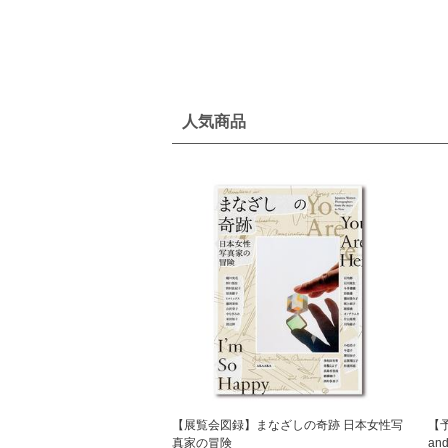
人気商品
【展覧会図録】まなざしの奇跡 日本女性写
【
真家の冒険
an