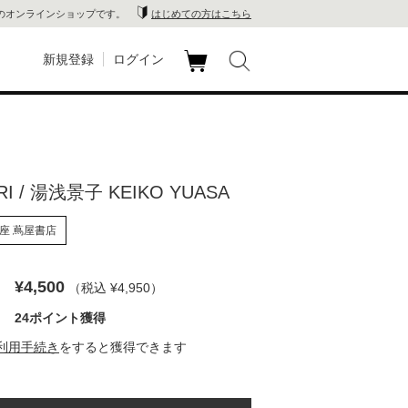
のオンラインショップです。
はじめての方はこちら
新規登録
ログイン
カ
玉川
ート
家電
I / 湯浅景子 KEIKO YUASA
山 蔦
座 蔦屋書店
店
 蔦屋
¥4,500
（税込 ¥4,950
）
24ポイント獲得
利用手続き
をすると獲得できます
木 蔦
店