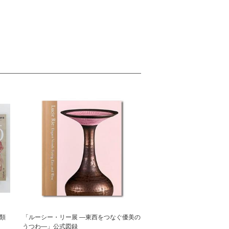
類
「ルーシー・リー展 ―東西をつなぐ優美の
うつわ―」公式図録