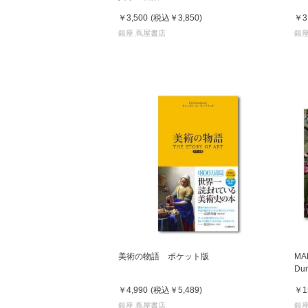
発
￥3,500
(税込
￥3,850
)
￥3
銀座 蔦屋書店
銀座
美術の物語 ポケット版
MA
D
ー
￥4,990
(税込
￥5,489
)
￥1
銀座 蔦屋書店
銀座