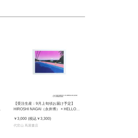
【受注生産：9月上旬頃お届け予定】
HIROSHI NAGAI（永井博） × HELLO
HN-
KITTY （ハローキティ） ポスター / KTHN-
￥3,000
(税込
￥3,300
)
PT Untitled 5
代官山 蔦屋書店