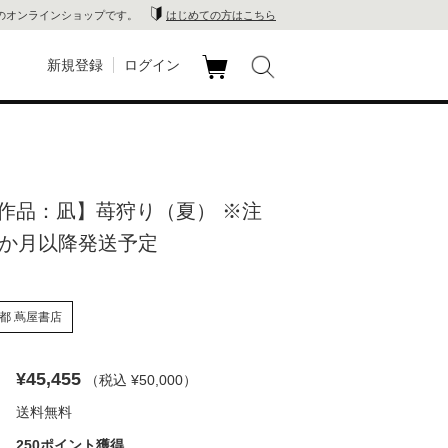
のオンラインショップです。
はじめての方はこちら
新規登録
ログイン
カ
玉川
ート
家電
作品：凪】苺狩り（夏） ※注
山 蔦
4か月以降発送予定
店
 蔦屋
都 蔦屋書店
¥45,455
（税込 ¥50,000
）
木 蔦
送料無料
店
250ポイント獲得