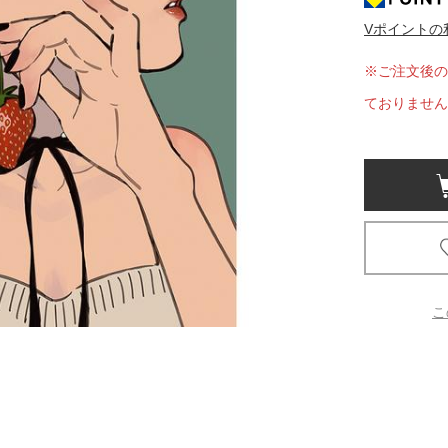
Vポイントの
京都
電
※ご注文後の
書店
ておりません
品
京都
蔦屋
ギフト
梅田
書店
こ
枚方
書店
広島