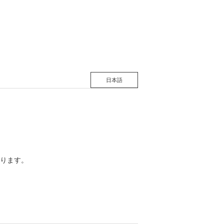
松 蔦
店
日本語
ります。