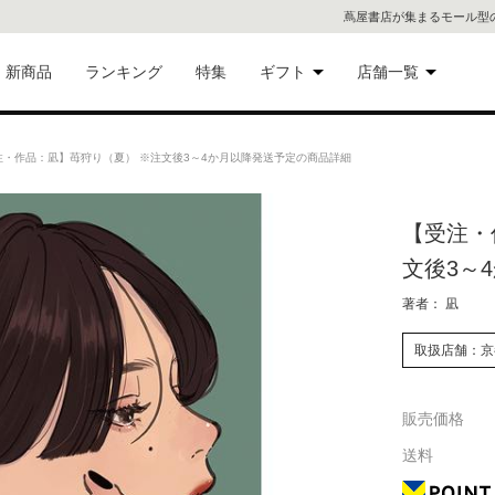
蔦屋書店が集まるモール型
新商品
ランキング
特集
ギフト
店舗一覧
二子
術品
ギフトにおすすめ
・作品：凪】苺狩り（夏） ※注文後3～4か月以降発送予定の商品詳細
蔦屋
eギフト
【受注・
代官
文後3～
屋書
像・音
著者： 凪
銀座
取扱店舗：京
書店
具
販売価格
六本
送料
貨
屋書