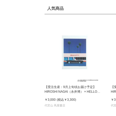
人気商品
【受注生産：9月上旬頃お届け予定】
【
HIROSHI NAGAI（永井博） × HELLO
HI
KITTY （ハローキティ） ポスター / KTHN-
KI
￥3,000
(税込
￥3,300
)
￥3
PT Untitled 1
PT 
代官山 蔦屋書店
代官