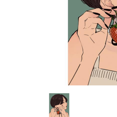
家
食
e