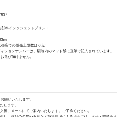
7837
彩顔料インクジェットプリント
33㎜
京都店での販売上限数は６点）
ディションナンバーは、額装内のマット紙に直筆で記入されています。
はお選び頂けません。
でお願いいたします。
たします。
文後、メールにてご案内いたします。ご了承ください。
但し、商品の欠陥や不良など当社原因による場合には、返品・交換を承