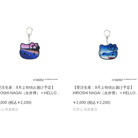
受注生産：9月上旬頃お届け予定】
【受注生産：9月上旬頃お届け予定】
ROSHI NAGAI（永井博） × HELLO
HIROSHI NAGAI（永井博） × HELLO
TTY （ハローキティ） KEY HOLDER /
KITTY （ハローキティ） KEY HOLDER 
,000
(税込
￥2,200
)
￥2,000
(税込
￥2,200
)
N-AKF Untitled 5
KTHN-AKF Untitled 2
山 蔦屋書店
代官山 蔦屋書店