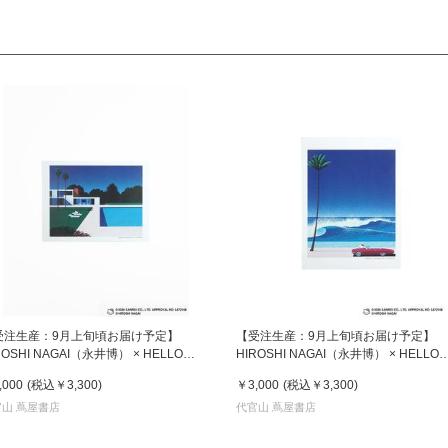
受注生産：9月上旬頃お届け予定】
【受注生産：9月上旬頃お届け予定】
ROSHI NAGAI（永井博） × HELLO
HIROSHI NAGAI（永井博） × HELLO
TTY （ハローキティ） ポスター / KTHN-
KITTY （ハローキティ） ポスター / KT
,000
(税込
￥3,300
)
￥3,000
(税込
￥3,300
)
Untitled 3
PT Untitled 2
山 蔦屋書店
代官山 蔦屋書店