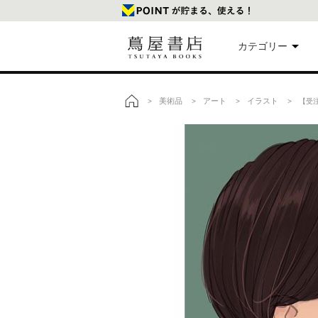
カテゴリー
美
美術品
アート
イラスト
>
>
>
> 【受注
トップ
本
映
楽
文
雑