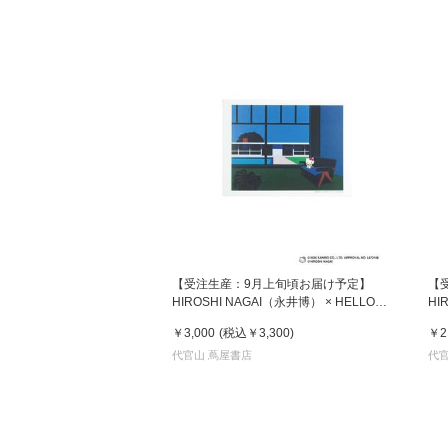
【受注生産：9月上旬頃お届け予定】
【
HIROSHI NAGAI（永井博） × HELLO
HI
KITTY （ハローキティ） ポスター / KTHN-
KI
￥3,000
(税込
￥3,300
)
￥2
PT Untitled 4
KTH
代官山 蔦屋書店
代官