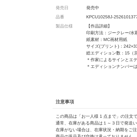
発売日
発売中
品番
KPCU10258J-252610137
製品仕様
【作品詳細】
印刷方法：ジークレー/水
紙素材：MC画材用紙
サイズ(プリント)：242×3
総エディション数：15（
＊作家によるサインとエ
＊エディションナンバー
注意事項
この商品は「お一人様 1 点まで」の注文
通常、在庫がある商品は１～３日で発送い
在庫がない場合は、在庫状況・納期をご注
商品の返品及び交換は承っておりません。