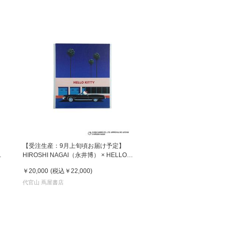
【受注生産：9月上旬頃お届け予定】
HIROSHI NAGAI（永井博） × HELLO
/
KITTY （ハローキティ） CANVAS PRINT /
￥20,000
(税込
￥22,000
)
KTHN-CP Untitled 1 ※通常商品との同時購
入不可
代官山 蔦屋書店