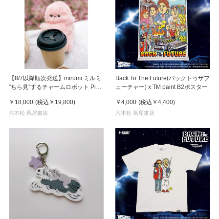
【8/7以降順次発送】mirumi ミルミ
Back To The Future(バックトゥザフ
”ちら見”するチャームロボット Pink
ューチャー) x TM paint B2ポスター
ピンク
￥18,000
(税込
￥19,800
)
￥4,000
(税込
￥4,400
)
六本松 蔦屋書店
六本松 蔦屋書店