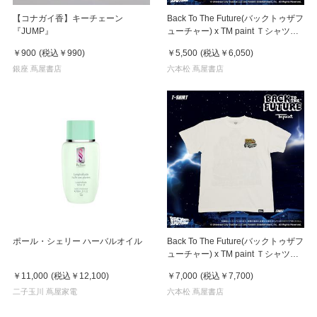
【コナガイ香】キーチェーン
Back To The Future(バックトゥザフ
『JUMP』
ューチャー) x TM paint Ｔシャツ
Marty(マーティ) & Doc(ドク)
￥900
(税込
￥990
)
￥5,500
(税込
￥6,050
)
銀座 蔦屋書店
六本松 蔦屋書店
ポール・シェリー ハーバルオイル
Back To The Future(バックトゥザフ
ューチャー) x TM paint Ｔシャツ
Key Visual White
￥11,000
(税込
￥12,100
)
￥7,000
(税込
￥7,700
)
二子玉川 蔦屋家電
六本松 蔦屋書店