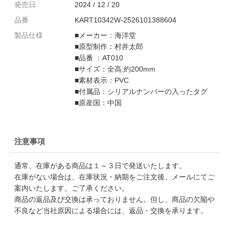
発売日
2024 / 12 / 20
品番
KART10342W-2526101388604
製品仕様
■メーカー：海洋堂
■原型制作：村井太郎
■品番 ：AT010
■サイズ：全高:約200mm
■素材表示：PVC
■付属品：シリアルナンバーの入ったタグ
■原産国：中国
注意事項
通常、在庫がある商品は１～３日で発送いたします。
在庫がない場合は、在庫状況・納期をご注文後、メールにてご
案内いたします。ご了承ください。
商品の返品及び交換は承っておりません。但し、商品の欠陥や
不良など当社原因による場合には、返品・交換を承ります。