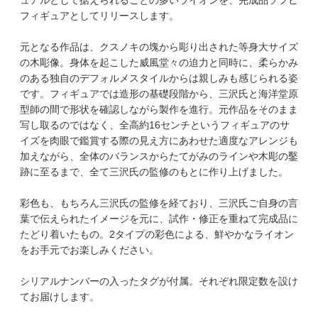
フィギュアとしてリリースします。
元となる作品は、クスノキの塊から彫り出された等身大サイズ
の木彫像。身体を起こした威風堂々の迫力と同時に、柔らかみ
のある独自のデフォルメスタイルからは親しみも感じられる姿
です。フィギュアでは造形の基礎段階から、三沢氏と海洋堂原
型師の間で形状を確認しながら製作を進行。元作品をそのまま
写し取るのではなく、全高約16センチというフィギュアのサ
イズを肉眼で鑑賞する際の見え方にあわせた適度なアレンジも
加えながら、全体のバランスからたてがみのラインや木彫の鑿
跡に至るまで、全て三沢氏の監修のもとに作り上げました。
彩色も、もちろん三沢氏の監修を経ており、三沢氏ご自身の言
葉で伝えられたイメージを元に、試作・修正を重ねて完成品に
たどり着いたもの。2タイプの彩色による、鮮やかなライオン
をお手元でお楽しみください。
シリアルナンバーの入ったタグが付属。それぞれ限定数を設け
てお届けします。