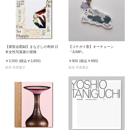
【展覧会図録】まなざしの奇跡 日
【コナガイ香】キーチェーン
本女性写真家の冒険
『JUMP』
￥3,500
(税込
￥3,850
)
￥900
(税込
￥990
)
銀座 蔦屋書店
銀座 蔦屋書店