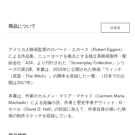
料理の紹介本
『ユーフォリア』
SCREENPLAY
BOOK by Daniel
Kwan & Daniel
Scheinert 映画
『エブリシング・
商品について
エブリウェア・オ
日本語
ール・アット・ワ
ンス』
アメリカ人映画監督のロバート・エガース（Robert Eggers）
による作品集。ニューヨークを拠点とする独立系映画製作・配
給会社「A24」より刊行された『Screenplay Collection』シリ
ーズの第2弾。本書は、2015年に公開された映画『ウィッチ
（原題：The Witch）』の脚本を収録した一冊。（日本での公
開は2017年）
本書は、作家のカルメン・マリア・マチャド（Carmen Maria
Machado）による短編小説、作者と歴史学者デヴィッド・D・
ホール（David D. Hall）の対談に加えて、作者自身が描いた映
画の制作スケッチを収録している。