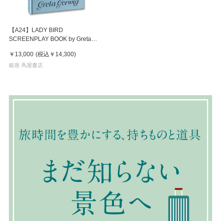
【A24】LADY BIRD
SCREENPLAY BOOK by Greta
Gerwig 映画『レディ・バー
￥13,000
(税込
￥14,300
)
ド』 グレタ・ガーウィグ 作品集
銀座 蔦屋書店