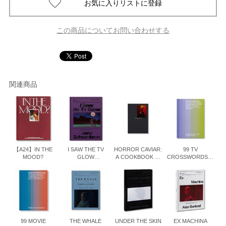
この商品についてお問い合わせする
関連商品
【A24】IN THE
I SAW THE TV
HORROR CAVIAR:
99 TV
MOOD?
GLOW
A COOKBOOK by
CROSSWORDS
SCREENPLAY
Justin J Wee ジ
クロスワード・パ
BOOK by Jane
ャスティン・J・ウ
ズル集
Schoenbrun 映画
ィー
『テレビの中に入
りたい』
99 MOVIE
THE WHALE
UNDER THE SKIN
EX MACHINA