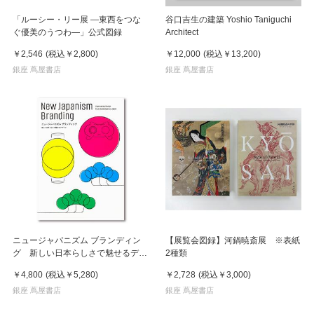
「ルーシー・リー展 ―東西をつな
谷口吉生の建築 Yoshio Taniguchi
ぐ優美のうつわ―」公式図録
Architect
￥2,546
(税込
￥2,800
)
￥12,000
(税込
￥13,200
)
銀座 蔦屋書店
銀座 蔦屋書店
ニュージャパニズム ブランディン
【展覧会図録】河鍋暁斎展 ※表紙
グ 新しい日本らしさで魅せるデザ
2種類
イン
￥4,800
(税込
￥5,280
)
￥2,728
(税込
￥3,000
)
銀座 蔦屋書店
銀座 蔦屋書店