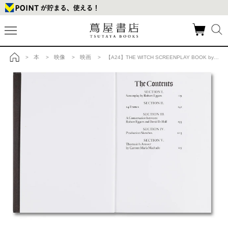
本
映像
映画
>
>
>
> 【A24】THE WITCH SCREENPLAY BOOK by Robert Eggers 映画『ウィッチ』 ロバート・エガース 作品集の商品詳細
トップ