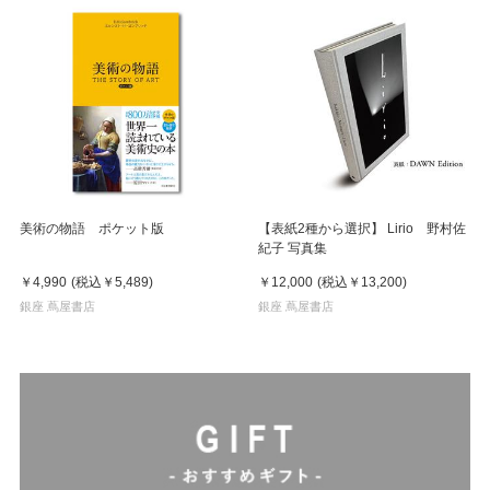
美術の物語 ポケット版
【表紙2種から選択】 Lirio 野村佐
紀子 写真集
￥4,990
(税込
￥5,489
)
￥12,000
(税込
￥13,200
)
銀座 蔦屋書店
銀座 蔦屋書店