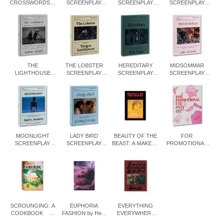
CROSSWORDS
SCREENPLAY
SCREENPLAY
SCREENPLAY
クロスワード・パ
BOOK by Darren
BOOK by Jonathan
BOOK by Alex
ズル集
Aronofsky 映画
Glazer 映画『ア
Garland 映画『エ
『ザ・ホエール』
ンダー・ザ・スキ
クス・マキナ』
ン 種の捕食』
THE
THE LOBSTER
HEREDITARY
MIDSOMMAR
LIGHTHOUSE
SCREENPLAY
SCREENPLAY
SCREENPLAY
SCREENPLAY
BOOK by Yorgos
BOOK by Ari
BOOK by Ari
BOOK by Robert
Lanthimos 映画
Aster 映画『ヘレ
Aster 映画『ミッ
Eggers 映画『ラ
『ロブスター』
ディタリー/継承』
ドサマー』
イトハウス』
MOONLIGHT
LADY BIRD
BEAUTY OF THE
FOR
SCREENPLAY
SCREENPLAY
BEAST: A MAKEUP
PROMOTIONAL
BOOK by Barry
BOOK by Greta
MANUAL by Emily
USE ONLY 名作
Jenkins 映画『ム
Gerwig 映画『レ
Schubert 特殊メ
映画の宣伝グッズ
ーンライト』
ディ・バード』
イクによる変身マ
をまとめた1冊
ニュアル
SCROUNGING: A
EUPHORIA
EVERYTHING
COOKBOOK 名
FASHION by Heidi
EVERYWHERE
作映画に登場する
Bivens ドラマ
ALL AT ONCE