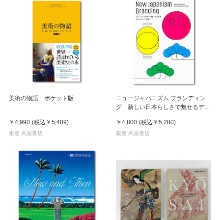
美術の物語 ポケット版
ニュージャパニズム ブランディン
グ 新しい日本らしさで魅せるデザ
イン
￥4,990
(税込
￥5,489
)
￥4,800
(税込
￥5,280
)
銀座 蔦屋書店
銀座 蔦屋書店