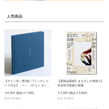
人気商品
【サイン本／第3刷／7インチレコ
【展覧会図録】まなざしの奇跡 日
ード付き】「ー・・(チョー タン タ
本女性写真家の冒険
ン)」 濵本奏 写真集
￥6,364
(税込
￥7,000
)
￥3,500
(税込
￥3,850
)
銀座 蔦屋書店
銀座 蔦屋書店