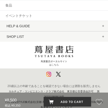
食品
イベントチケット
HELP & GUIDE
SHOP LIST
蔦屋書店ポータルサイト
はこちら
20歳以上の年齢であることを確認できない場合には酒類を販売しません
カルチュア・コンビニエンス・クラブ株式会社 東京都公安委員会許可 第
303310908618号
¥8,500
ADD TO CART
TTC LIFESTYLE株式会社(京都 蔦屋書店) 京都府公安委員会 第611262330032号
税込 ¥9,350
蔦屋書店オンラインストア