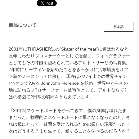
商品について
日本語
2001年にTHRASHER誌の“Skater of the Year”に選ばれるなど
長年にわたりプロスケーターとして活躍し、フォトグラファー
としてもその才能を認められているアルト・サーリの写真集。
7年前にサーフィンを始めたことをきっかけに活動場所をオア
フ島のノースショアに移し、 現在はハワイ出身の世界チャン
ヒ?オンて?ある JohnJohn Florence を始め、世界中からその
地に訪ねるフ?ロサーファーを被写体として、アルトならて?
はの構図て?日常の瞬間をとらえています。
『20年間スケートボードをやってきて、僕の身体は壊れたま
まだった。物理的にスケートボードに乗れなくなったのだ。そ
れは私にとって、疑問を受け入れるための厳しい現実だった：
次はどうする？また生きて、愛することを学べるのだろうか？