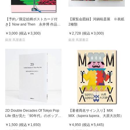
【予約／限定絵柄ポストカード付
【展覧会図録】河鍋暁斎展 ※表紙
き】Now and Then 永井博 作品
2種類
集 ※8月下旬頃の発送予定
￥3,000
(税込
￥3,300
)
￥2,728
(税込
￥3,000
)
銀座 蔦屋書店
銀座 蔦屋書店
2D Double Decades Of Tokyo Pop
【著者両名サイン入り】MIX
Life 僕が見た「90年代」のポップカ
MIX（tupera tupera、大原大次郎）
ルチャー 鈴木哲也（著）
￥1,500
(税込
￥1,650
)
￥4,950
(税込
￥5,445
)