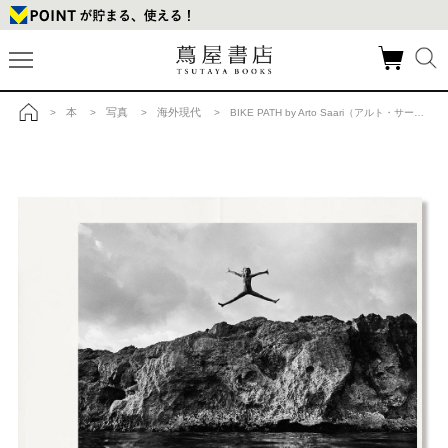
本
写真
海外現代
>
>
>
> BIKE PATH by Arto Saari（アルト・サーリ） 写真集の商品詳細
トップ