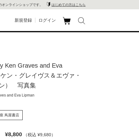
のオンラインショップです。
はじめての方はこちら
新規登録
ログイン
カ
玉川
ート
家電
y Ken Graves and Eva
山 蔦
an（ケン・グレイヴス＆エヴァ・
店
ン） 写真集
es and Eva Lipman
 蔦屋
座 蔦屋書店
木 蔦
¥8,800
（税込 ¥9,680
）
店