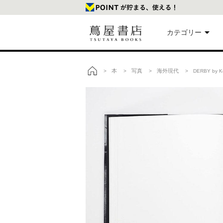
カテゴリー
美
本
写真
海外現代
>
>
>
> DERBY by 
トップ
本
映
楽
文
雑