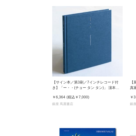
【サイン本／第3刷／7インチレコード付
【
き】「ー・・(チョー タン タン)」 濵本奏
真
写真集
￥6,364
(税込
￥7,000
)
￥3
銀座 蔦屋書店
銀座