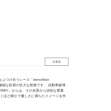
松 蔦
店
日本語
合うレース「demolition
極端な欲望の壮大な祭典です。 自動車破壊
RBY』からは、その光景から詩的な要素
くほど静かで優しさに満ちたイメージを作