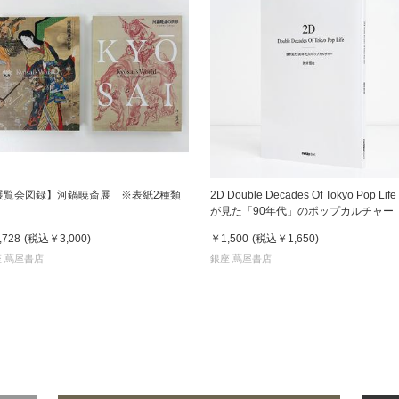
展覧会図録】河鍋暁斎展 ※表紙2種類
2D Double Decades Of Tokyo Pop Life
が見た「90年代」のポップカルチャー
木哲也（著）
,728
(税込
￥3,000
)
￥1,500
(税込
￥1,650
)
 蔦屋書店
銀座 蔦屋書店