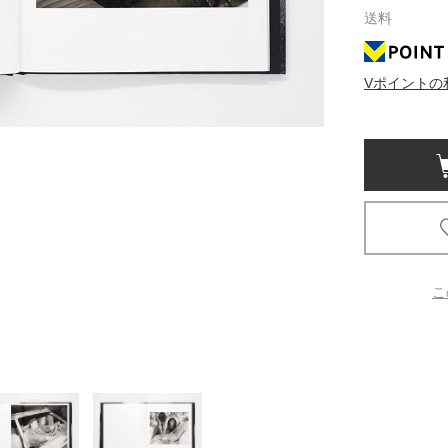
送料
京都
電
Vポイントの
書店
品
京都
蔦屋
ギフト
梅田
書店
こ
枚方
書店
広島