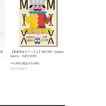
 僕
【著者両名サイン入り】MIX MIX（tupera
 鈴
tupera、大原大次郎）
￥4,950
(税込
￥5,445
)
銀座 蔦屋書店