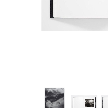
家
食
e