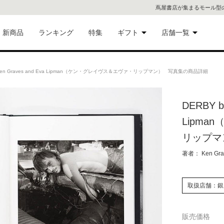
蔦屋書店が集まるモール型
新商品
ランキング
特集
ギフト
店舗一覧
二子
術品
ギフトにおすすめ
Ken Graves and Eva Lipman（ケン・グレイヴス＆エヴァ・リップマン） 写真集の商品詳細
蔦屋
eギフト
DERBY b
代官
Lipm
屋書
像・音
リップマ
著者： Ken Grav
銀座
書店
具
取扱店舗：銀
六本
販売価格
貨
屋書