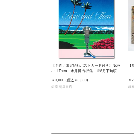
【予約／限定絵柄ポストカード付き】Now
【
and Then 永井博 作品集 ※8月下旬頃の
発送予定
￥3,000
(税込
￥3,300
)
￥2
銀座 蔦屋書店
銀座