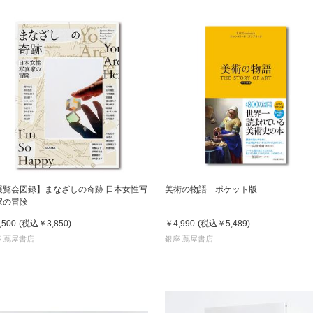
展覧会図録】まなざしの奇跡 日本女性写
美術の物語 ポケット版
家の冒険
,500
(税込
￥3,850
)
￥4,990
(税込
￥5,489
)
 蔦屋書店
銀座 蔦屋書店