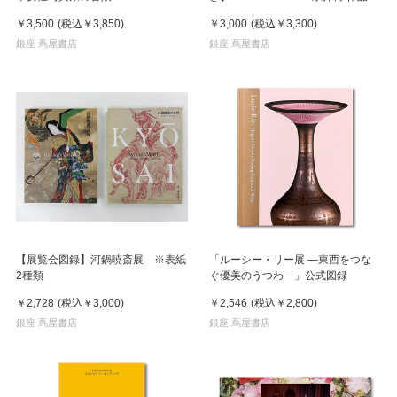
集 ※8月下旬頃の発送予定
￥3,500
(税込
￥3,850
)
￥3,000
(税込
￥3,300
)
銀座 蔦屋書店
銀座 蔦屋書店
【展覧会図録】河鍋暁斎展 ※表紙
「ルーシー・リー展 ―東西をつな
2種類
ぐ優美のうつわ―」公式図録
￥2,728
(税込
￥3,000
)
￥2,546
(税込
￥2,800
)
銀座 蔦屋書店
銀座 蔦屋書店