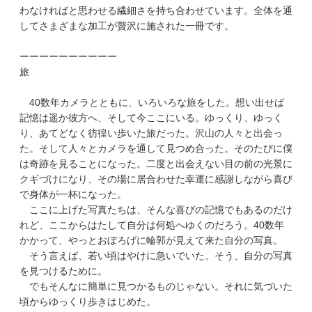
わなければと思わせる繊細さを持ち合わせています。全体を通
してさまざまな加工が贅沢に施された一冊です。
ーーーーーーーーーー
旅
40数年カメラとともに、いろいろな旅をした。想い出せば
記憶は遥か彼方へ、そして今ここにいる。ゆっくり、ゆっく
り、あてどなく彷徨い歩いた旅だった。沢山の人々と出会っ
た。そして人々とカメラを通して見つめ合った。そのたびに僕
は奇跡を見ることになった。二度と出会えない目の前の光景に
クギづけになり、その場に居合わせた幸運に感謝しながら喜び
で身体が一杯になった。
ここに上げた写真たちは、そんな喜びの記憶でもあるのだけ
れど、ここからはたして自分は何処へゆくのだろう。40数年
かかって、やっとおぼろげに輪郭が見えて来た自分の写真。
そう言えば、若い頃はやけに急いでいた。そう、自分の写真
を見つけるために。
でもそんなに簡単に見つかるものじゃない。それに気づいた
頃からゆっくり歩きはじめた。