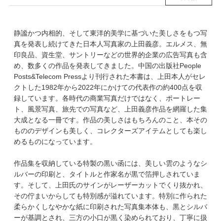
静謐かつ内相的、そして東洋的美学に基づいた美しさをもつ写
真を発表し続けてきた日本人写真家の上田義彦。エルメス、無
印良品、資生堂、サントリーなどの世界的企業の広告写真も含
め、数多くの作品を発表してきました。中国の出版社People
Posts&Telecom Pressより刊行された本書は、上田本人がセレ
クトした1982年から2022年にかけての代表作の約400点を収
録しています。各時代の商業写真だけではなく、ポートレー
ト、風景写真、旅先での写真など、上田義彦作品を網羅した集
大成となる一冊です。作品の美しさはもちろんのこと、本その
もののデザインも美しく、コレクターズアイテムとしても楽し
めるものになっています。
作品集を収納している特製の黒い函には、美しい雲のようなシ
ルバーの印刷と、タイトルと作家名が黒で箔押しされていま
す。そして、上田氏のサインがレーザーカットでくり抜かれ、
その佇まいからしても特別感が溢れています。特別に作られた
柔らかくしなやかな紙に印刷された写真集本体も、黒とシルバ
ーが基調とされ、三方の小口が黒く染められており、丁寧に扱