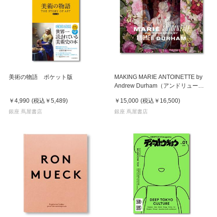
美術の物語 ポケット版
MAKING MARIE ANTOINETTE by
Andrew Durham（アンドリュー・
ダーハム）マリー・アントワネット
￥4,990
(税込
￥5,489
)
￥15,000
(税込
￥16,500
)
作品集
銀座 蔦屋書店
銀座 蔦屋書店