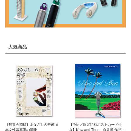
人気商品
【展覧会図録】まなざしの奇跡 日
【予約／限定絵柄ポストカード付
本女性写真家の冒険
き】Now and Then 永井博 作品