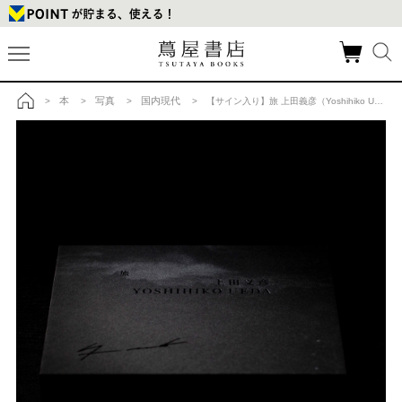
本
写真
国内現代
>
>
>
> 【サイン入り】旅 上田義彦（Yoshihiko Ueda） 写真集の商品詳細
トップ