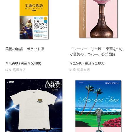
美術の物語 ポケット版
「ルーシー・リー展 ―東西をつな
ぐ優美のうつわ―」公式図録
￥4,990
(税込
￥5,489
)
￥2,546
(税込
￥2,800
)
銀座 蔦屋書店
銀座 蔦屋書店