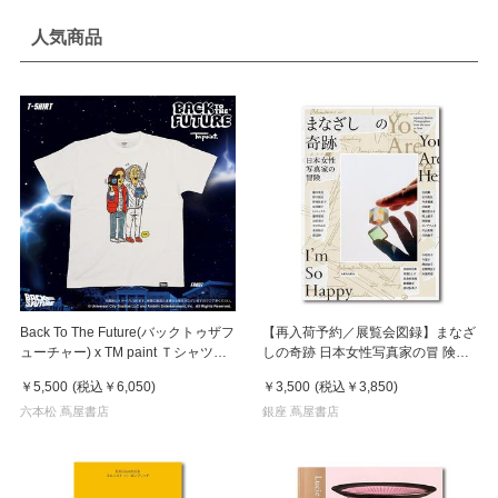
人気商品
Back To The Future(バックトゥザフ
【再入荷予約／展覧会図録】まなざ
ューチャー) x TM paint Ｔシャツ
しの奇跡 日本女性写真家の冒 険
Marty(マーティ) & Doc(ドク)
※8月中旬頃入荷予定
￥5,500
(税込
￥6,050
)
￥3,500
(税込
￥3,850
)
六本松 蔦屋書店
銀座 蔦屋書店