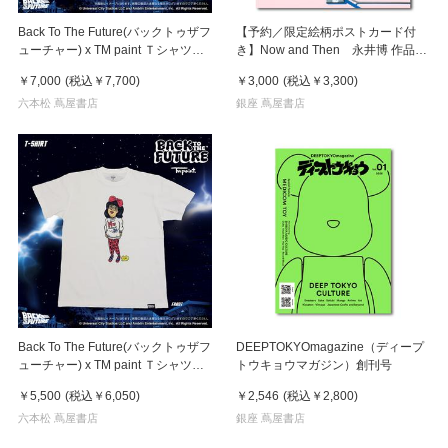
Back To The Future(バックトゥザフ
【予約／限定絵柄ポストカード付
ューチャー) x TM paint Ｔシャツ
き】Now and Then 永井博 作品
Key Visual White
集 ※8月下旬頃の発送予定
￥7,000
(税込
￥7,700
)
￥3,000
(税込
￥3,300
)
六本松 蔦屋書店
銀座 蔦屋書店
Back To The Future(バックトゥザフ
DEEPTOKYOmagazine（ディープ
ューチャー) x TM paint Ｔシャツ
トウキョウマガジン）創刊号
Linda(リンダ)
￥5,500
(税込
￥6,050
)
￥2,546
(税込
￥2,800
)
六本松 蔦屋書店
銀座 蔦屋書店