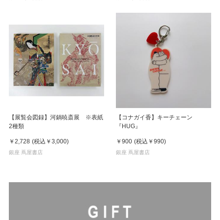
【展覧会図録】河鍋暁斎展 ※表紙
【コナガイ香】キーチェーン
2種類
『HUG』
￥2,728
(税込
￥3,000
)
￥900
(税込
￥990
)
銀座 蔦屋書店
銀座 蔦屋書店