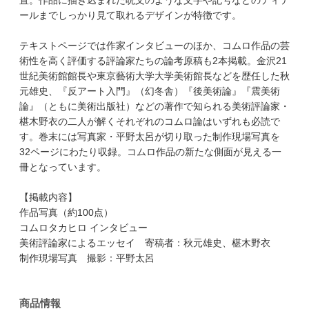
ールまでしっかり見て取れるデザインが特徴です。
テキストページでは作家インタビューのほか、コムロ作品の芸
術性を高く評価する評論家たちの論考原稿も2本掲載。金沢21
世紀美術館館長や東京藝術大学大学美術館長などを歴任した秋
元雄史、『反アート入門』（幻冬舎）『後美術論』『震美術
論』（ともに美術出版社）などの著作で知られる美術評論家・
椹木野衣の二人が解くそれぞれのコムロ論はいずれも必読で
す。巻末には写真家・平野太呂が切り取った制作現場写真を
32ページにわたり収録。コムロ作品の新たな側面が見える一
冊となっています。
【掲載内容】
作品写真（約100点）
コムロタカヒロ インタビュー
美術評論家によるエッセイ 寄稿者：秋元雄史、椹木野衣
制作現場写真 撮影：平野太呂
商品情報