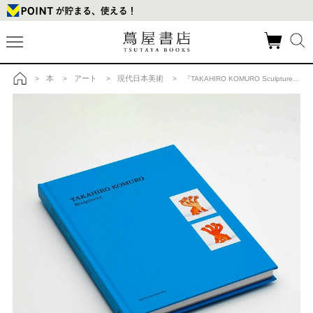
本
アート
現代日本美術
>
>
>
> 『TAKAHIRO KOMURO Sculptures』 コムロタカヒロ 作品集の商品詳細
トップ