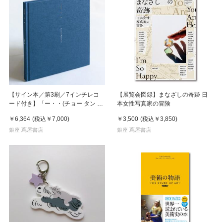
【サイン本／第3刷／7インチレコ
【展覧会図録】まなざしの奇跡 日
ード付き】「ー・・(チョー タン タ
本女性写真家の冒険
ン)」 濵本奏 写真集
￥6,364
(税込
￥7,000
)
￥3,500
(税込
￥3,850
)
銀座 蔦屋書店
銀座 蔦屋書店