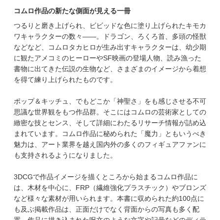
コムロ作品の新たな側面が見える一冊
つるりと磨き上げられ、ビビッドな色に塗り上げられたキモカ
ワキャラクターの数々――。ドラゴン、ろくろ首、多頭の怪獣
などなど、コムロタカヒロが生み出すキャラクターは、幼少期
に観たアメコミのヒーローやSF映画の登場人物、読み漁った
書物に出てきた伝説の生物など、さまざまのイメージから着想
を得て練り上げられたものです。
ポップ＆キッチュ、でもどこか「神聖さ」をも感じさせる不可
思議な世界観をもつ作品群。そこにはコムロの芸術家としての
緻密な技とセンス、そして詳細にわたるリサーチ情報が詰め込
まれています。コムロ作品に秘められた「魔力」ともいうべき
魅力は、アート業界を越え国内外の多くのフィギュアファンに
も支持されるようになりました。
3DCGで作品イメージを描くところから始まるコムロ作品に
は、木材を中心に、FRP（繊維強化プラスチック）やブロンズ
など様々な素材が用いられます。本書に収められた約100点に
も及ぶ掲載作品は、正面だけでなく背面からの写真も多く配
置。作品に描き込まれた呪文のような文字や記号などのディテ