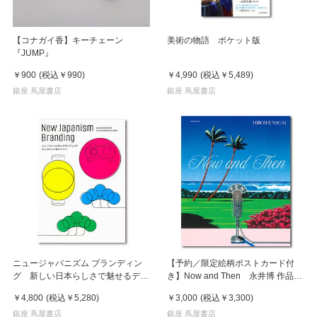
【コナガイ香】キーチェーン
美術の物語 ポケット版
『JUMP』
￥900
(税込
￥990
)
￥4,990
(税込
￥5,489
)
銀座 蔦屋書店
銀座 蔦屋書店
ニュージャパニズム ブランディン
【予約／限定絵柄ポストカード付
グ 新しい日本らしさで魅せるデザ
き】Now and Then 永井博 作品
イン
集 ※8月下旬頃の発送予定
￥4,800
(税込
￥5,280
)
￥3,000
(税込
￥3,300
)
銀座 蔦屋書店
銀座 蔦屋書店