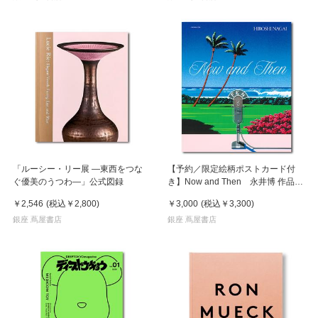
「ルーシー・リー展 ―東西をつな
【予約／限定絵柄ポストカード付
ぐ優美のうつわ―」公式図録
き】Now and Then 永井博 作品
集 ※8月下旬頃の発送予定
￥2,546
(税込
￥2,800
)
￥3,000
(税込
￥3,300
)
銀座 蔦屋書店
銀座 蔦屋書店