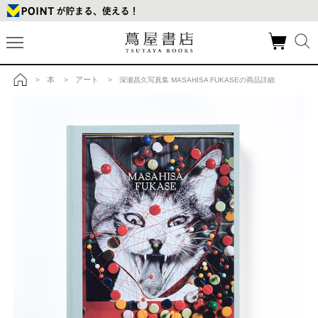
本
アート
>
>
> 深瀬昌久写真集 MASAHISA FUKASEの商品詳細
トップ