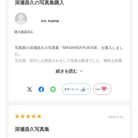
深瀬昌久の写真集購入
no name
写真家の深瀬昌久の写真集「MASAHISA FUKASE」を購入しまし
た。
注文後、翌日には発送されまして迅速な配達でした。梱包も綺麗
にされていて何も問題なかったです。写真集は価格が高めのもの
続きを読む
が多いので配送に気を遣ってしまいますが、これからも利用させ
ていただこうと思いました。
参考になった
0
Like!
0
2025.4.14
深瀬昌久写真集