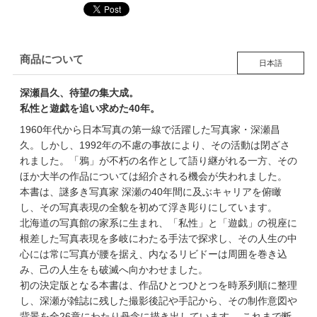
商品について
日本語
深瀬昌久、待望の集大成。
私性と遊戯を追い求めた40年。
1960年代から日本写真の第一線で活躍した写真家・深瀬昌
久。しかし、1992年の不慮の事故により、その活動は閉ざさ
れました。「鴉」が不朽の名作として語り継がれる一方、その
ほか大半の作品については紹介される機会が失われました。
本書は、謎多き写真家 深瀬の40年間に及ぶキャリアを俯瞰
し、その写真表現の全貌を初めて浮き彫りにしています。
北海道の写真館の家系に生まれ、「私性」と「遊戯」の視座に
根差した写真表現を多岐にわたる手法で探求し、その人生の中
心には常に写真が腰を据え、内なるリビドーは周囲を巻き込
み、己の人生をも破滅へ向かわせました。
初の決定版となる本書は、作品ひとつひとつを時系列順に整理
し、深瀬が雑誌に残した撮影後記や手記から、その制作意図や
背景を全26章にわたり丹念に描き出しています。 これまで断