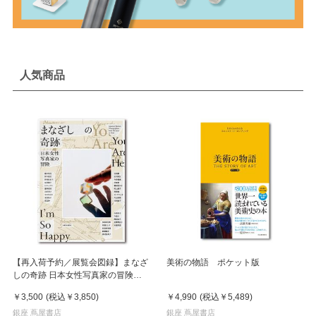
人気商品
【再入荷予約／展覧会図録】まなざ
美術の物語 ポケット版
しの奇跡 日本女性写真家の冒険
※8月中旬頃入荷予定
￥3,500
(税込
￥3,850
)
￥4,990
(税込
￥5,489
)
銀座 蔦屋書店
銀座 蔦屋書店