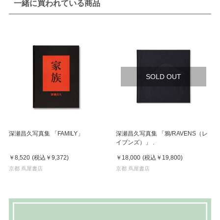
一緒に買われている商品
SOLD OUT
深瀬昌久写真集 「FAMILY」
深瀬昌久写真集 「鴉/RAVENS（レ
イブンズ）」 .
￥8,520
(税込
￥9,372
)
￥18,000
(税込
￥19,800
)
京都 蔦屋書店
京都 蔦屋書店