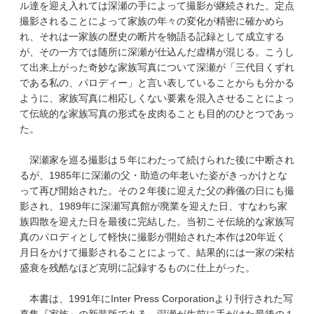
ル達を迎え入れては深瀬の手によって撮影が継続された。定点
撮影されることによって家族の年々の変化が精密に確かめら
れ、それは一家族の歴史の断片を物語る記録として成立する
が、その一方では随所に深瀬が仕込んだ虚構が混じる。こうし
て出来上がった奇妙な家族写真について深瀬が「三代目くずれ
である私の、パロディー」と言い表していることからも分かる
ように、家族写真に相応しくない要素を混入させることによっ
て伝統的な家族写真の形式を皮肉ることも目的のひとつであっ
た。
深瀬家を巡る撮影は５年にわたって続けられた後に中断され
るが、1985年に深瀬の父・助造の年老いた姿がきっかけとな
って再び開始された。その２年後に迎えた父の葬儀の日にも撮
影され、1989年に深瀬写真館が廃業を迎えた日、すなわち家
族四散を迎えた日を最後に完結した。当初こそ伝統的な家族写
真のパロディとして軽快に撮影が開始された本作は20年近く
月日をかけて撮影されることによって、結果的には一家の栄枯
盛衰を残酷なほど克明に記録するものに仕上がった。
本書は、1991年にInter Press Corporationより刊行された写
真集『家族』の新装版である。深瀬が生前に手がけた最後の１