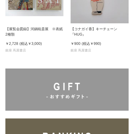
【展覧会図録】河鍋暁斎展 ※表紙
【コナガイ香】キーチェーン
2種類
『HUG』
￥2,728
(税込
￥3,000
)
￥900
(税込
￥990
)
銀座 蔦屋書店
銀座 蔦屋書店