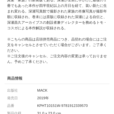
冊でもあった本作が四半世紀以上の月日を経て、装い新たに生
まれ変わる。深瀬写真館で撮影された家族の肖像写真が撮影年
順に収録され、巻末には原版に収録された深瀬による自伝と、
深瀬昌久アーカイブスの創設者兼ディレクターを務めるトモ・
コスガによる本作解説が収録される。
※こちらの商品は店頭併売商品につき、品切れの場合にはご注
文をキャンセルとさせていただく場合がございます。ご了承く
ださい。
※ご注文後のキャンセル、ご注文内容の変更は承っておりませ
ん。予めご了承ください。
商品情報
出版社
MACK
発売日
2019年
品番
KPHT10151W-9781912339570
製品仕様
31.0 x 23.0 cm