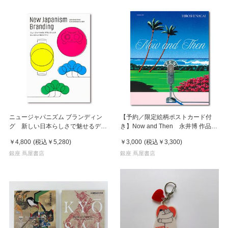
ニュージャパニズム ブランディン
【予約／限定絵柄ポストカード付
グ 新しい日本らしさで魅せるデザ
き】Now and Then 永井博 作品
イン
集 ※8月下旬頃の発送予定
￥4,800
(税込
￥5,280
)
￥3,000
(税込
￥3,300
)
銀座 蔦屋書店
銀座 蔦屋書店