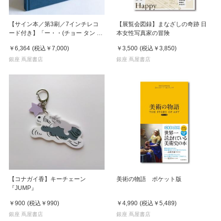
【サイン本／第3刷／7インチレコ
【展覧会図録】まなざしの奇跡 日
ード付き】「ー・・(チョー タン タ
本女性写真家の冒険
ン)」 濵本奏 写真集
￥6,364
(税込
￥7,000
)
￥3,500
(税込
￥3,850
)
銀座 蔦屋書店
銀座 蔦屋書店
【コナガイ香】キーチェーン
美術の物語 ポケット版
『JUMP』
￥900
(税込
￥990
)
￥4,990
(税込
￥5,489
)
銀座 蔦屋書店
銀座 蔦屋書店