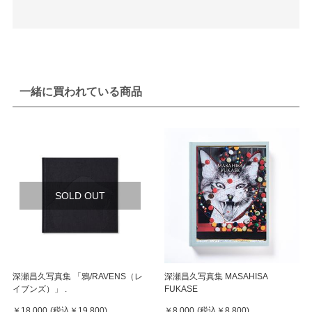
一緒に買われている商品
SOLD OUT
深瀬昌久写真集 「鴉/RAVENS（レ
深瀬昌久写真集 MASAHISA
イブンズ）」 .
FUKASE
￥18,000
(税込
￥19,800
)
￥8,000
(税込
￥8,800
)