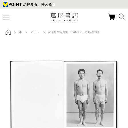
本
アート
>
>
> 深瀬昌久写真集 「FAMILY」の商品詳細
トップ