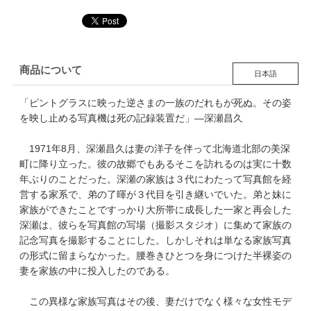
商品について
日本語
「ピントグラスに映った逆さまの一族のだれもが死ぬ。その姿
を映し止める写真機は死の記録装置だ」—深瀬昌久
1971年8月、深瀬昌久は妻の洋子を伴って北海道北部の美深
町に降り立った。彼の故郷でもあるそこを訪れるのは実に十数
年ぶりのことだった。深瀬の家族は３代にわたって写真館を経
営する家系で、弟の了暉が３代目を引き継いでいた。弟と妹に
家族ができたことですっかり大所帯に成長した一家と再会した
深瀬は、彼らを写真館の写場（撮影スタジオ）に集めて家族の
記念写真を撮影することにした。しかしそれは単なる家族写真
の形式に留まらなかった。腰巻きひとつを身につけた半裸姿の
妻を家族の中に投入したのである。
この異様な家族写真はその後、妻だけでなく様々な女性モデ