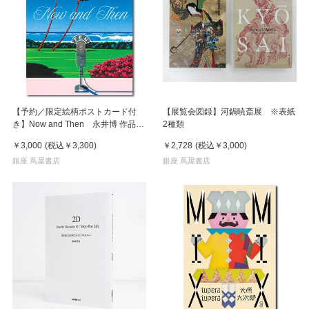
【予約／限定絵柄ポストカード付
【展覧会図録】河鍋暁斎展 ※表紙
き】Now and Then 永井博 作品
2種類
集 ※8月下旬頃の発送予定
￥3,000
(税込
￥3,300
)
￥2,728
(税込
￥3,000
)
銀座 蔦屋書店
銀座 蔦屋書店