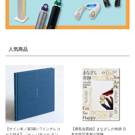
人気商品
【サイン本／第3刷／7インチレコ
【展覧会図録】まなざしの奇跡 日
ード付き】「ー・・(チョー タン タ
本女性写真家の冒険