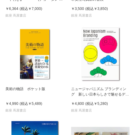
ン)」 濵本奏 写真集
￥6,364
(税込
￥7,000
)
￥3,500
(税込
￥3,850
)
銀座 蔦屋書店
銀座 蔦屋書店
美術の物語 ポケット版
ニュージャパニズム ブランディン
グ 新しい日本らしさで魅せるデザ
イン
￥4,990
(税込
￥5,489
)
￥4,800
(税込
￥5,280
)
銀座 蔦屋書店
銀座 蔦屋書店