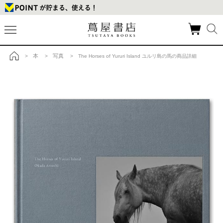
本
写真
>
>
> The Horses of Yururi Island ユルリ島の馬の商品詳細
トップ