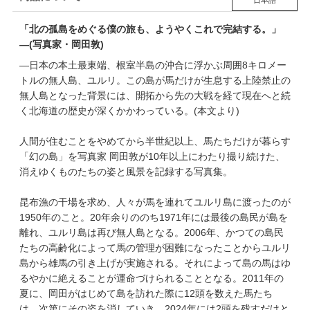
「北の孤島をめぐる僕の旅も、ようやくこれで完結する。」
―(写真家・岡田敦)
―日本の本土最東端、根室半島の沖合に浮かぶ周囲8キロメー
トルの無人島、ユルリ。この島が馬だけが生息する上陸禁止の
無人島となった背景には、開拓から先の大戦を経て現在へと続
く北海道の歴史が深くかかわっている。(本文より)
人間が住むことをやめてから半世紀以上、馬たちだけが暮らす
「幻の島」を写真家 岡田敦が10年以上にわたり撮り続けた、
消えゆくものたちの姿と風景を記録する写真集。
昆布漁の干場を求め、人々が馬を連れてユルリ島に渡ったのが
1950年のこと。20年余りののち1971年には最後の島民が島を
離れ、ユルリ島は再び無人島となる。2006年、かつての島民
たちの高齢化によって馬の管理が困難になったことからユルリ
島から雄馬の引き上げが実施される。それによって島の馬はゆ
るやかに絶えることが運命づけられることとなる。2011年の
夏に、岡田がはじめて島を訪れた際に12頭を数えた馬たち
は、次第にその姿を消していき、2024年には2頭を残すだけと