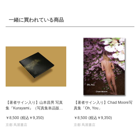
一緒に買われている商品
【著者サイン入り】山本昌男 写真
【著者サイン入り】Chad Moore写
集『Kurayami』（写真集単品販
真集「Oh, You」
売）
￥8,500
(税込
￥9,350
)
￥8,500
(税込
￥9,350
)
京都 蔦屋書店
京都 蔦屋書店