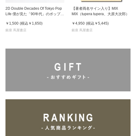
2D Double Decades Of Tokyo Pop
【著者両名サイン入り】MIX
Life 僕が見た「90年代」のポップカ
MIX（tupera tupera、大原大次郎）
ルチャー 鈴木哲也（著）
￥1,500
(税込
￥1,650
)
￥4,950
(税込
￥5,445
)
銀座 蔦屋書店
銀座 蔦屋書店