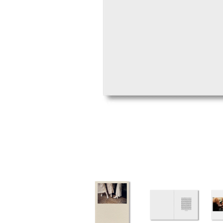
家
食
e