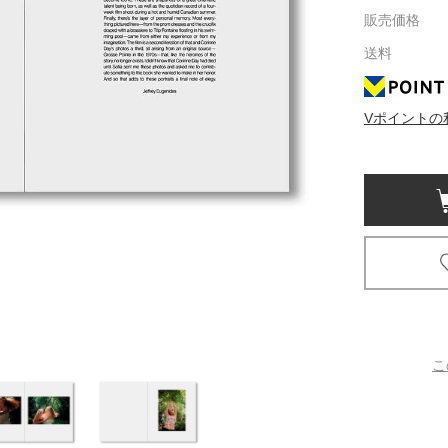
販売価格
京都
送料
電
書店
Vポイントの
品
京都
蔦屋
ギフト
梅田
書店
枚方
こ
書店
広島