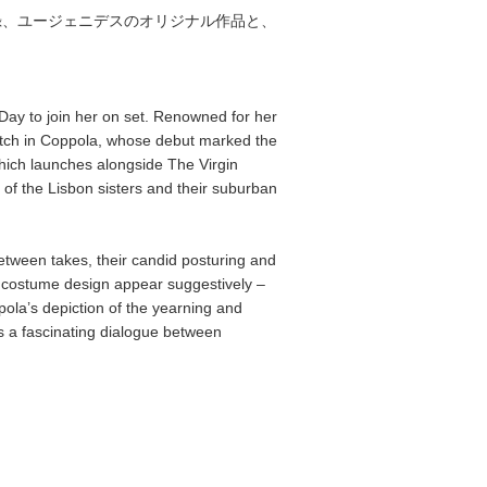
も収録、ユージェニデスのオリジナル作品と、
 Day to join her on set. Renowned for her
atch in Coppola, whose debut marked the
which launches alongside The Virgin
 of the Lisbon sisters and their suburban
etween takes, their candid posturing and
d costume design appear suggestively –
pola’s depiction of the yearning and
s a fascinating dialogue between