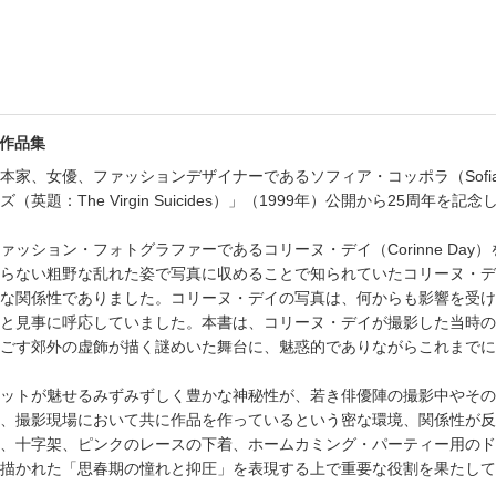
の作品集
家、女優、ファッションデザイナーであるソフィア・コッポラ（Sofia 
題：The Virgin Suicides）」（1999年）公開から25周年を
ッション・フォトグラファーであるコリーヌ・デイ（Corinne Day）
らない粗野な乱れた姿で写真に収めることで知られていたコリーヌ・デ
な関係性でありました。コリーヌ・デイの写真は、何からも影響を受け
と見事に呼応していました。本書は、コリーヌ・デイが撮影した当時の
ごす郊外の虚飾が描く謎めいた舞台に、魅惑的でありながらこれまでに
ットが魅せるみずみずしく豊かな神秘性が、若き俳優陣の撮影中やその
、撮影現場において共に作品を作っているという密な環境、関係性が反
、十字架、ピンクのレースの下着、ホームカミング・パーティー用のド
描かれた「思春期の憧れと抑圧」を表現する上で重要な役割を果たして