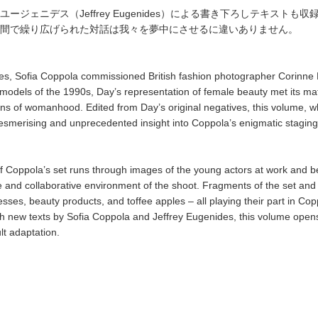
ジェニデス（Jeffrey Eugenides）による書き下ろしテキスト
間で繰り広げられた対話は我々を夢中にさせるに違いありません。
cides, Sofia Coppola commissioned British fashion photographer Corinne
models of the 1990s, Day’s representation of female beauty met its m
tions of womanhood. Edited from Day’s original negatives, this volume, 
mesmerising and unprecedented insight into Coppola’s enigmatic staging
f Coppola’s set runs through images of the young actors at work and b
te and collaborative environment of the shoot. Fragments of the set an
sses, beauty products, and toffee apples – all playing their part in Cop
h new texts by Sofia Coppola and Jeffrey Eugenides, this volume open
lt adaptation.