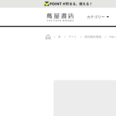
カテゴリー
美
本
アート
現代海外美術
>
>
>
> THE 
トップ
本
映
楽
文
雑