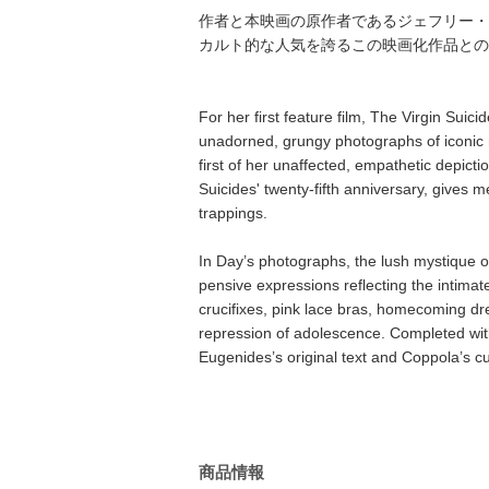
作者と本映画の原作者であるジェフリー・ユー
カルト的な人気を誇るこの映画化作品との
For her first feature film, The Virgin Sui
unadorned, grungy photographs of iconic 
first of her unaffected, empathetic depic
Suicides' twenty-fifth anniversary, gives 
trappings.
In Day’s photographs, the lush mystique o
pensive expressions reflecting the intima
crucifixes, pink lace bras, homecoming dre
repression of adolescence. Completed wit
Eugenides’s original text and Coppola’s cu
商品情報