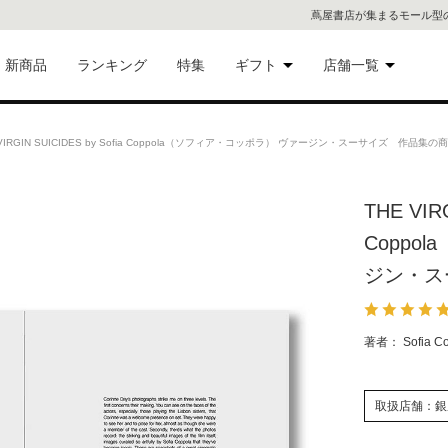
蔦屋書店が集まるモール型
新商品
ランキング
特集
ギフト
店舗一覧
二子
術品
ギフトにおすすめ
VIRGIN SUICIDES by Sofia Coppola（ソフィア・コッポラ） ヴァージン・スーサイズ 作品集の
蔦屋
eギフト
THE VIRG
代官
Coppo
屋書
像・音
ジン・ス
銀座
著者： Sofia
書店
具
六本
取扱店舗：銀
貨
屋書