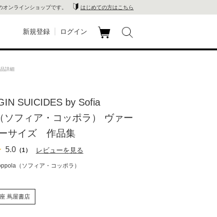
のオンラインショップです。
はじめての方はこちら
新規登録
ログイン
カ
玉川
ート
商品詳細
家電
IN SUICIDES by Sofia
山 蔦
la（ソフィア・コッポラ） ヴァー
店
ーサイズ 作品集
5.0
 蔦屋
レビューを見る
（1）
 Coppola（ソフィア・コッポラ）
木 蔦
座 蔦屋書店
店