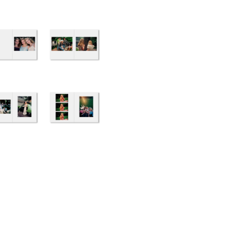
書店
六本
屋書