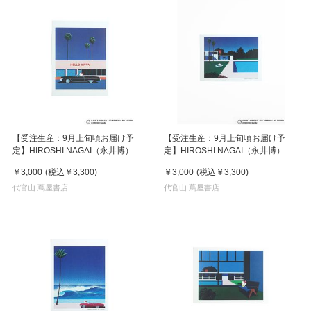
【受注生産：9月上旬頃お届け予
【受注生産：9月上旬頃お届け予
定】HIROSHI NAGAI（永井博） ×
定】HIROSHI NAGAI（永井博） ×
HELLO KITTY （ハローキティ） ポ
HELLO KITTY （ハローキティ） ポ
￥3,000
(税込
￥3,300
)
￥3,000
(税込
￥3,300
)
スター / KTHN-PT Untitled 1
スター / KTHN-PT Untitled 3
代官山 蔦屋書店
代官山 蔦屋書店