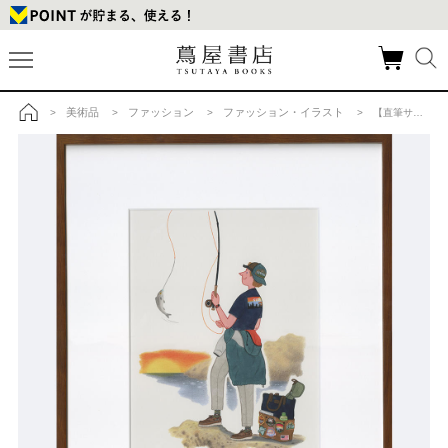
美術品
ファッション
ファッション・イラスト
>
>
>
> 【直筆サイン入り 複製原画】HOODED JACKET／Mr. Slowboy（スローボーイ）の商品詳細
トップ