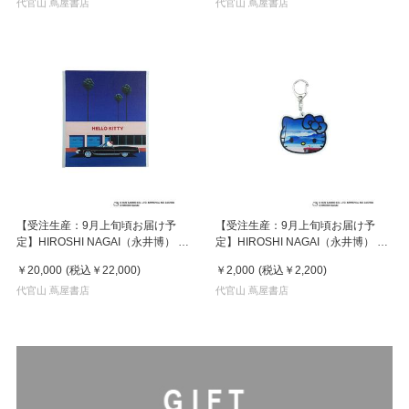
代官山 蔦屋書店
5
代官山 蔦屋書店
【受注生産：9月上旬頃お届け予
【受注生産：9月上旬頃お届け予
定】HIROSHI NAGAI（永井博） ×
定】HIROSHI NAGAI（永井博） ×
HELLO KITTY （ハローキティ）
HELLO KITTY （ハローキティ）
￥20,000
(税込
￥22,000
)
￥2,000
(税込
￥2,200
)
CANVAS PRINT / KTHN-CP
KEY HOLDER / KTHN-AKF Untitled
Untitled 1 ※通常商品との同時購入
代官山 蔦屋書店
2
代官山 蔦屋書店
不可