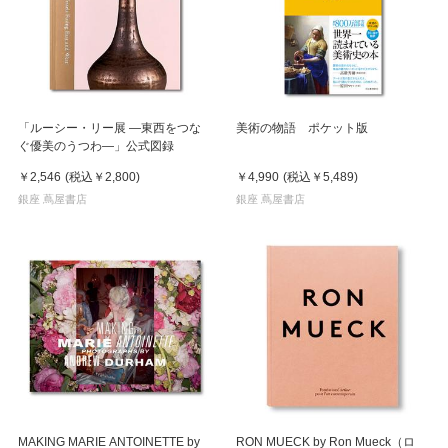
「ルーシー・リー展 ―東西をつな
美術の物語 ポケット版
ぐ優美のうつわ―」公式図録
￥2,546
(税込
￥2,800
)
￥4,990
(税込
￥5,489
)
銀座 蔦屋書店
銀座 蔦屋書店
MAKING MARIE ANTOINETTE by
RON MUECK by Ron Mueck（ロ