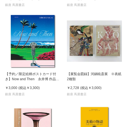
銀座 蔦屋書店
銀座 蔦屋書店
【予約／限定絵柄ポストカード付
【展覧会図録】河鍋暁斎展 ※表紙
き】Now and Then 永井博 作品
2種類
集 ※8月下旬頃の発送予定
￥3,000
(税込
￥3,300
)
￥2,728
(税込
￥3,000
)
銀座 蔦屋書店
銀座 蔦屋書店