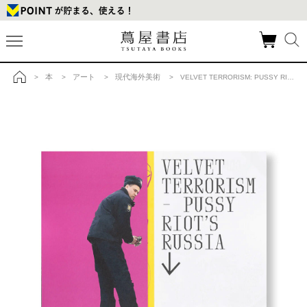
本
アート
現代海外美術
>
>
>
> VELVET TERRORISM: PUSSY RIOT'S RUSSIA by Pussy Riot（プッシー・ライオット） 作品集の商品詳細
トップ