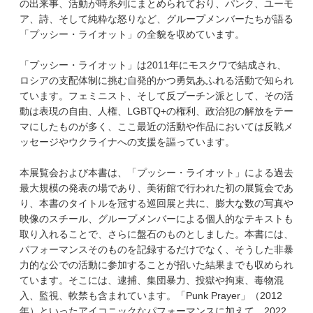
の出来事、活動が時系列にまとめられており、パンク、ユーモ
ア、詩、そして純粋な怒りなど、グループメンバーたちが語る
「プッシー・ライオット」の全貌を収めています。
「プッシー・ライオット」は2011年にモスクワで結成され、
ロシアの支配体制に挑む自発的かつ勇気あふれる活動で知られ
ています。フェミニスト、そして反プーチン派として、その活
動は表現の自由、人権、LGBTQ+の権利、政治犯の解放をテー
マにしたものが多く、ここ最近の活動や作品においては反戦メ
ッセージやウクライナへの支援を謳っています。
本展覧会および本書は、「プッシー・ライオット」による過去
最大規模の発表の場であり、美術館で行われた初の展覧会であ
り、本書のタイトルを冠する巡回展と共に、膨大な数の写真や
映像のスチール、グループメンバーによる個人的なテキストも
取り入れることで、さらに盤石のものとしました。本書には、
パフォーマンスそのものを記録するだけでなく、そうした非暴
力的な公での活動に参加することが招いた結果までも収められ
ています。そこには、逮捕、集団暴力、投獄や拘束、毒物混
入、監視、軟禁も含まれています。「Punk Prayer」（2012
年）といったアイコニックなパフォーマンスに加えて、2022