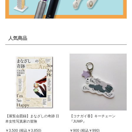
人気商品
【展覧会図録】まなざしの奇跡 日
【コナガイ香】キーチェーン
本女性写真家の冒険
『JUMP』
￥3,500
(税込
￥3,850
)
￥900
(税込
￥990
)