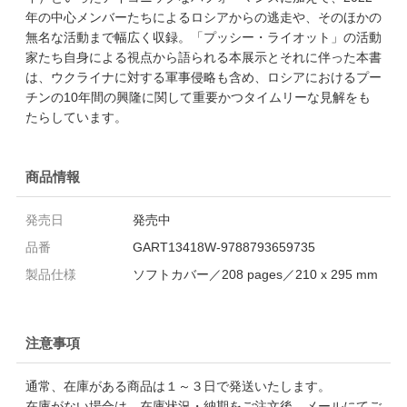
年の中心メンバーたちによるロシアからの逃走や、そのほかの
無名な活動まで幅広く収録。「プッシー・ライオット」の活動
家たち自身による視点から語られる本展示とそれに伴った本書
は、ウクライナに対する軍事侵略も含め、ロシアにおけるプー
チンの10年間の興隆に関して重要かつタイムリーな見解をも
たらしています。
商品情報
発売日
発売中
品番
GART13418W-9788793659735
製品仕様
ソフトカバー／208 pages／210 x 295 mm
注意事項
通常、在庫がある商品は１～３日で発送いたします。
在庫がない場合は、在庫状況・納期をご注文後、メールにてご