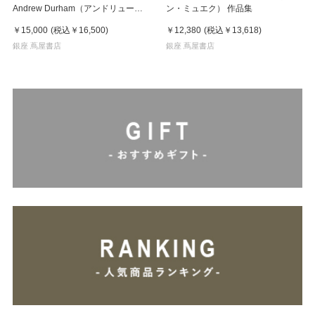
Andrew Durham（アンドリュー・
ン・ミュエク） 作品集
ダーハム）マリー・アントワネット
￥15,000
(税込
￥16,500
)
￥12,380
(税込
￥13,618
)
作品集
銀座 蔦屋書店
銀座 蔦屋書店