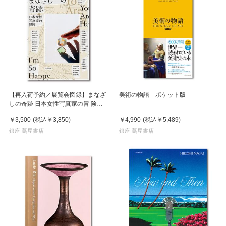
【再入荷予約／展覧会図録】まなざ
美術の物語 ポケット版
しの奇跡 日本女性写真家の冒 険
※8月中旬頃入荷予定
￥3,500
(税込
￥3,850
)
￥4,990
(税込
￥5,489
)
銀座 蔦屋書店
銀座 蔦屋書店