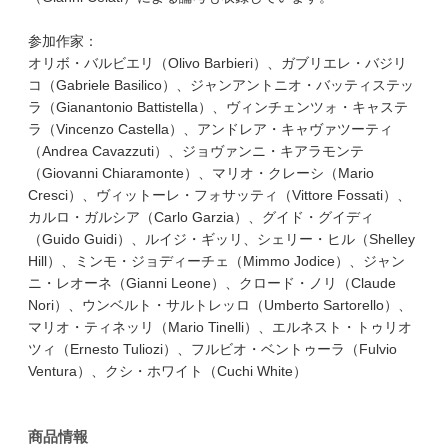
参加作家：
オリボ・バルビエリ（Olivo Barbieri）、ガブリエレ・バジリ
コ（Gabriele Basilico）、ジャンアントニオ・バッティステッ
ラ（Gianantonio Battistella）、ヴィンチェンツォ・キャステ
ラ（Vincenzo Castella）、アンドレア・キャヴァツーティ
（Andrea Cavazzuti）、ジョヴァンニ・キアラモンテ
（Giovanni Chiaramonte）、マリオ・クレーシ（Mario
Cresci）、ヴィットーレ・フォサッティ（Vittore Fossati）、
カルロ・ガルシア（Carlo Garzia）、グイド・グイディ
（Guido Guidi）、ルイジ・ギッリ、シェリー・ヒル（Shelley
Hill）、ミンモ・ジョディーチェ（Mimmo Jodice）、ジャン
ニ・レオーネ（Gianni Leone）、クロード・ノリ（Claude
Nori）、ウンベルト・サルトレッロ（Umberto Sartorello）、
マリオ・ティネッリ（Mario Tinelli）、エルネスト・トゥリオ
ツィ（Ernesto Tuliozi）、フルビオ・ベントゥーラ（Fulvio
Ventura）、クシ・ホワイト（Cuchi White）
商品情報