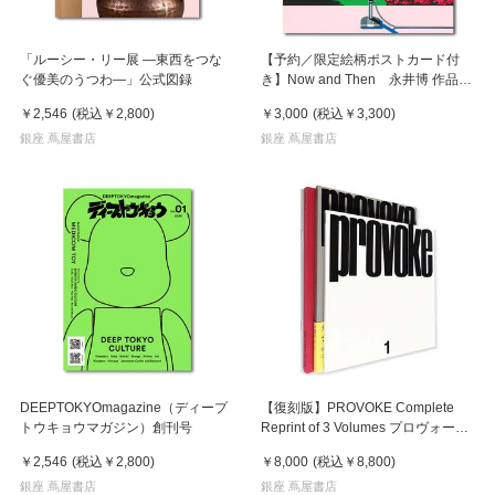
「ルーシー・リー展 ―東西をつな
【予約／限定絵柄ポストカード付
ぐ優美のうつわ―」公式図録
き】Now and Then 永井博 作品
集 ※8月下旬頃の発送予定
￥2,546
(税込
￥2,800
)
￥3,000
(税込
￥3,300
)
銀座 蔦屋書店
銀座 蔦屋書店
DEEPTOKYOmagazine（ディープ
【復刻版】PROVOKE Complete
トウキョウマガジン）創刊号
Reprint of 3 Volumes プロヴォーク
全3冊揃
￥2,546
(税込
￥2,800
)
￥8,000
(税込
￥8,800
)
銀座 蔦屋書店
銀座 蔦屋書店