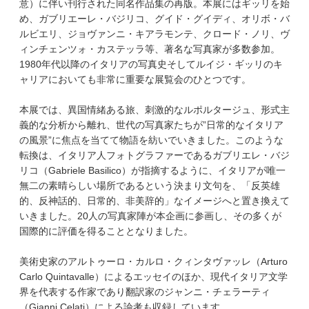
意）に伴い刊行された同名作品集の再版。本展にはギッリを始
め、ガブリエーレ・バジリコ、グイド・グイディ、オリボ・バ
ルビエリ、ジョヴァンニ・キアラモンテ、クロード・ノリ、ヴ
ィンチェンツォ・カステッラ等、著名な写真家が多数参加。
1980年代以降のイタリアの写真史そしてルイジ・ギッリのキ
ャリアにおいても非常に重要な展覧会のひとつです。
本展では、異国情緒ある旅、刺激的なルポルタージュ、形式主
義的な分析から離れ、世代の写真家たちが”日常的なイタリア
の風景”に焦点を当てて物語を紡いでいきました。このような
転換は、イタリア人フォトグラファーであるガブリエレ・バジ
リコ（Gabriele Basilico）が指摘するように、イタリアが唯一
無二の素晴らしい場所であるという決まり文句を、「反英雄
的、反神話的、日常的、非美辞的」なイメージへと置き換えて
いきました。20人の写真家陣が本企画に参画し、その多くが
国際的に評価を得ることとなりました。
美術史家のアルトゥーロ・カルロ・クィンタヴァッレ（Arturo
Carlo Quintavalle）によるエッセイのほか、現代イタリア文学
界を代表する作家であり翻訳家のジャンニ・チェラーティ
（Gianni Celati）による論考も収録しています。