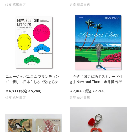
銀座 蔦屋書店
銀座 蔦屋書店
ニュージャパニズム ブランディン
【予約／限定絵柄ポストカード付
グ 新しい日本らしさで魅せるデザ
き】Now and Then 永井博 作品
イン
集 ※8月下旬頃の発送予定
￥4,800
(税込
￥5,280
)
￥3,000
(税込
￥3,300
)
銀座 蔦屋書店
銀座 蔦屋書店