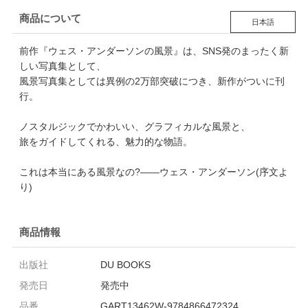
商品について
日本語
前作『ウェス・アンダーソンの風景』は、SNS発のまったく新
しい写真集として、
風景写真集としては異例の2万部突破につき、新作がついに刊
行。
ノスタルジックでかわいい、グラフィカルな風景と、
旅をガイドしてくれる、魅力的な物語。
これは本当にある風景なの?――ウェス・アンダーソン(序文よ
り)
商品情報
出版社
DU BOOKS
発売日
発売中
品番
GART13462W-9784866472324