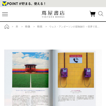
本
映像
映画
>
>
>
> ウェス・アンダーソンの冒険旅行 ～世界で見つけたウェス・アンダーソンすぎる風景～の商品詳細
トップ