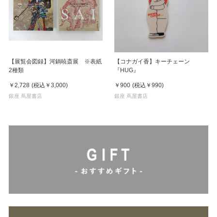
【展覧会図録】河鍋暁斎展 ※表紙
【コナガイ香】キーチェーン
2種類
『HUG』
￥2,728
(税込
￥3,000
)
￥900
(税込
￥990
)
銀座 蔦屋書店
銀座 蔦屋書店