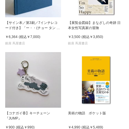
【サイン本／第3刷／7インチレコ
【展覧会図録】まなざしの奇跡 日
ード付き】「ー・・(チョー タン タ
本女性写真家の冒険
ン)」 濵本奏 写真集
￥6,364
(税込
￥7,000
)
￥3,500
(税込
￥3,850
)
銀座 蔦屋書店
銀座 蔦屋書店
【コナガイ香】キーチェーン
美術の物語 ポケット版
『JUMP』
￥900
(税込
￥990
)
￥4,990
(税込
￥5,489
)