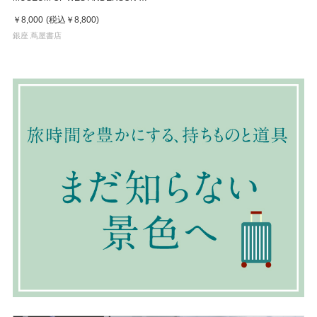
Wes Anderson, Johan
￥8,000
(税込
￥8,800
)
Chiaramonte, Camille Mathie
銀座 蔦屋書店