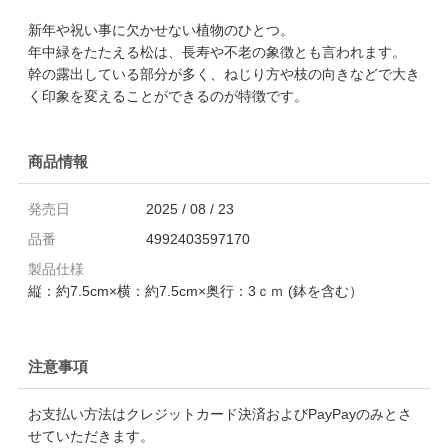
新年や祝い事に欠かせない植物のひとつ。
年中緑をたたえる松は、長寿や不老の象徴とも言われます。
幹の露出している部分が多く、ねじり方や枝の向きなどで大き
く印象を変えることができるのが特徴です。
商品情報
発売日
2025 / 08 / 23
品番
4992403597170
製品仕様
縦：約7.5cm×横：約7.5cm×奥行：3ｃｍ (鉢を含む）
注意事項
お支払い方法はクレジットカード決済およびPayPayのみとさ
せていただきます。