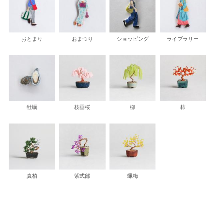
おとまり
おまつり
ショッピング
ライブラリー
牡蠣
枝垂桜
柳
柿
真柏
紫式部
蝋梅