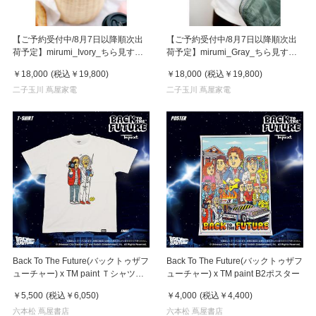
【ご予約受付中/8月7日以降順次出
【ご予約受付中/8月7日以降順次出
荷予定】mirumi_Ivory_ちら見する
荷予定】mirumi_Gray_ちら見する
チャームロボット「みるみ」アイボ
チャームロボット「みるみ」グレー
￥18,000
(税込
￥19,800
)
￥18,000
(税込
￥19,800
)
リー
二子玉川 蔦屋家電
二子玉川 蔦屋家電
Back To The Future(バックトゥザフ
Back To The Future(バックトゥザフ
ューチャー) x TM paint Ｔシャツ
ューチャー) x TM paint B2ポスター
Marty(マーティ) & Doc(ドク)
￥5,500
(税込
￥6,050
)
￥4,000
(税込
￥4,400
)
六本松 蔦屋書店
六本松 蔦屋書店