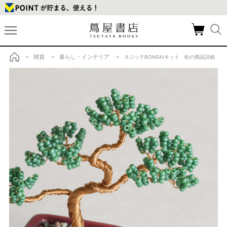
雑貨
暮らし・インテリア
>
>
> ネジッテBONSAIキット 松の商品詳細
トップ