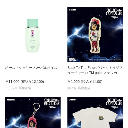
ポール・シェリー ハーバルオイル
Back To The Future(バックトゥザフ
ューチャー) x TM paint ステッカー
Linda(リンダ)
￥11,000
(税込
￥12,100
)
￥1,000
(税込
￥1,100
)
二子玉川 蔦屋家電
六本松 蔦屋書店