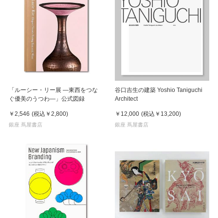
「ルーシー・リー展 ―東西をつな
谷口吉生の建築 Yoshio Taniguchi
ぐ優美のうつわ―」公式図録
Architect
￥2,546
(税込
￥2,800
)
￥12,000
(税込
￥13,200
)
銀座 蔦屋書店
銀座 蔦屋書店