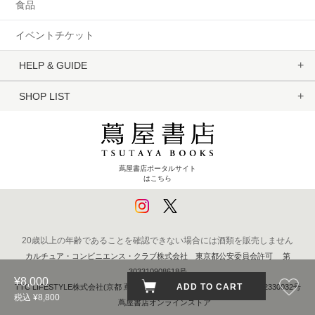
食品
イベントチケット
HELP & GUIDE
SHOP LIST
蔦屋書店ポータルサイト
はこちら
20歳以上の年齢であることを確認できない場合には酒類を販売しません
カルチュア・コンビニエンス・クラブ株式会社 東京都公安委員会許可 第
303310908618号
¥8,000
ADD TO CART
TTC LIFESTYLE株式会社(京都 蔦屋書店) 京都府公安委員会 第611262330032号
税込 ¥8,800
蔦屋書店オンラインストア