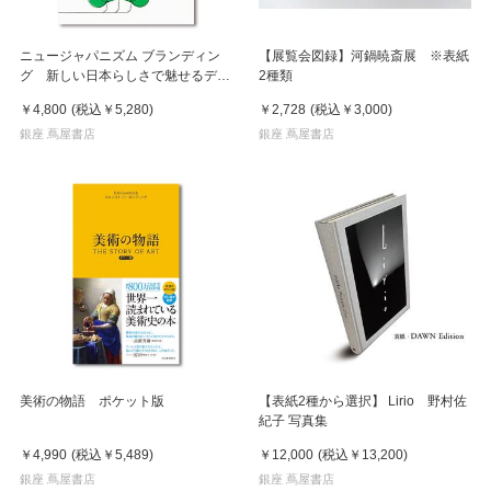
ニュージャパニズム ブランディン
【展覧会図録】河鍋暁斎展 ※表紙
グ 新しい日本らしさで魅せるデザ
2種類
イン
￥4,800
(税込
￥5,280
)
￥2,728
(税込
￥3,000
)
銀座 蔦屋書店
銀座 蔦屋書店
美術の物語 ポケット版
【表紙2種から選択】 Lirio 野村佐
紀子 写真集
￥4,990
(税込
￥5,489
)
￥12,000
(税込
￥13,200
)
銀座 蔦屋書店
銀座 蔦屋書店