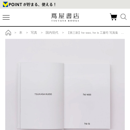
本
写真
国内現代
>
>
>
> 【第三刷】he was, he is 工藤司 写真集 ※重版記念ポストカード付きの商品詳細
トップ