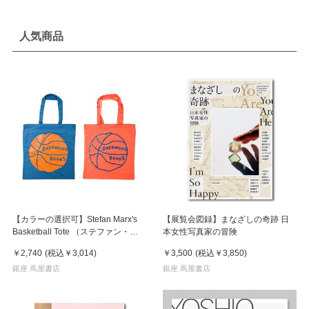
人気商品
【カラーの選択可】Stefan Marx's
【展覧会図録】まなざしの奇跡 日
Basketball Tote （ステファン・マ
本女性写真家の冒険
ルクス）トートバッグ
￥2,740
(税込
￥3,014
)
￥3,500
(税込
￥3,850
)
銀座 蔦屋書店
銀座 蔦屋書店