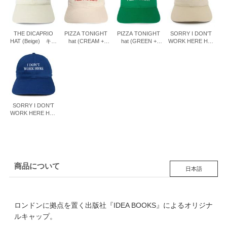
THE DICAPRIO
PIZZA TONIGHT
PIZZA TONIGHT
SORRY I DON'T
HAT (Beige) キャ
hat (CREAM +
hat (GREEN +
WORK HERE HAT
ップ
RED
WHITE
(Beige) キャッ
EMBROIDERY)キ
EMBROIDERY)キ
プ
ャップ
ャップ
SORRY I DON'T
WORK HERE HAT
(Blue) キャップ
商品について
日本語
ロンドンに拠点を置く出版社『IDEA BOOKS』によるオリジナ
ルキャップ。