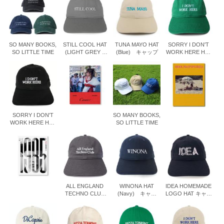
SO MANY BOOKS,
STILL COOL HAT
TUNA MAYO HAT
SORRY I DON'T
SO LITTLE TIME
(LIGHT GREY +
(Blue) キャップ
WORK HERE HAT
WHITE
(Green) キャッ
EMBROIDERY) キ
プ
ャップ
SORRY I DON'T
SO MANY BOOKS,
WORK HERE HAT
SO LITTLE TIME
(Black) キャッ
プ
ALL ENGLAND
WINONA HAT
IDEA HOMEMADE
TECHNO CLUB
(Navy) キャッ
LOGO HAT キャッ
HAT キャップ
プ
プ