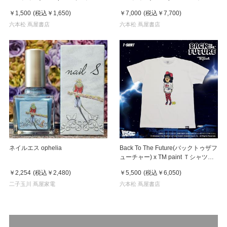
ン Linda(リンダ)
Key Visual White
￥1,500
(税込
￥1,650
)
￥7,000
(税込
￥7,700
)
六本松 蔦屋書店
六本松 蔦屋書店
ネイルエス ophelia
Back To The Future(バックトゥザフ
ューチャー) x TM paint Ｔシャツ
Linda(リンダ)
￥2,254
(税込
￥2,480
)
￥5,500
(税込
￥6,050
)
二子玉川 蔦屋家電
六本松 蔦屋書店