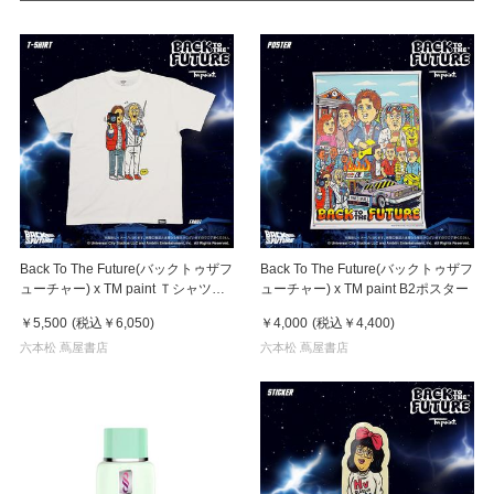
Back To The Future(バックトゥザフ
Back To The Future(バックトゥザフ
ューチャー) x TM paint Ｔシャツ
ューチャー) x TM paint B2ポスター
Marty(マーティ) & Doc(ドク)
￥5,500
(税込
￥6,050
)
￥4,000
(税込
￥4,400
)
六本松 蔦屋書店
六本松 蔦屋書店