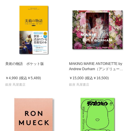
美術の物語 ポケット版
MAKING MARIE ANTOINETTE by
Andrew Durham（アンドリュー・
ダーハム）マリー・アントワネット
￥4,990
(税込
￥5,489
)
￥15,000
(税込
￥16,500
)
作品集
銀座 蔦屋書店
銀座 蔦屋書店