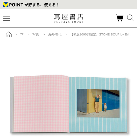
本
写真
海外現代
>
>
>
> 【初版1000部限定】STONE SOUP by Eric Ruby（エリック・ルビー） 写真集の商品詳細
トップ