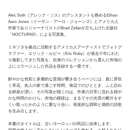
Alec Soth（アレック・ソス）のアシスタントも務めるEthan
Aaro Jones（イーサン・アーロ・ジョーンズ）とアメリカ人
作家でありジャーナリストのBrad Zellarが立ち上げた出版社
「NOCTURNO」による写真集。
ミネソタを拠点に活動するアメリカ人アーティストでフォトグ
ラファー、エリック・ルビー（Eric Ruby）が過去十年にわた
り撮影してきた写真を、自身のコレクションから選んだ布地の
上にコラージュした作品を収録する一冊です。
鮮やかな色彩と多層的な質感が響き合うページには、庭に芽吹
く草花、友人の家で過ごす時間、海辺でのひととき、ふと訪れ
る静寂が漂い、その写真が描くのは、作者の日常に流れる穏や
かな時間のかけら。布地の模様は、まるでその光景の断片をす
くい取ったかのように重なり合い、視覚的な調和と偶然の詩歌
を生み出します。
本書のタイトルは、古いヨーロッパの民話に由来します。
空腹の旅人が「石からおいしいスープを作れる」と村人たちに