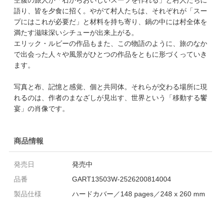
語り、皆を夕食に招く。やがて村人たちは、それぞれが「スー
プにはこれが必要だ」と材料を持ち寄り、鍋の中には村全体を
満たす滋味深いシチューが出来上がる。
エリック・ルビーの作品もまた、この物語のように、旅のなか
で出会った人々や風景がひとつの作品をともに形づくっていき
ます。
写真と布、記憶と感覚、個と共同体。それらが交わる場所に現
れるのは、作者のまなざしが見出す、世界という「移動する饗
宴」の肖像です。
商品情報
発売日
発売中
品番
GART13503W-2526200814004
製品仕様
ハードカバー／148 pages／248 x 260 mm