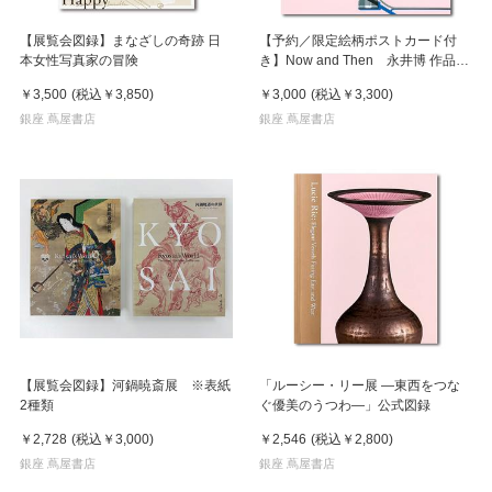
【展覧会図録】まなざしの奇跡 日
【予約／限定絵柄ポストカード付
本女性写真家の冒険
き】Now and Then 永井博 作品
集 ※8月下旬頃の発送予定
￥3,500
(税込
￥3,850
)
￥3,000
(税込
￥3,300
)
銀座 蔦屋書店
銀座 蔦屋書店
【展覧会図録】河鍋暁斎展 ※表紙
「ルーシー・リー展 ―東西をつな
2種類
ぐ優美のうつわ―」公式図録
￥2,728
(税込
￥3,000
)
￥2,546
(税込
￥2,800
)
銀座 蔦屋書店
銀座 蔦屋書店