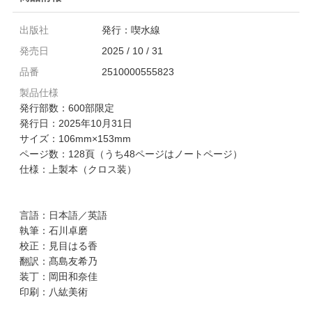
出版社
発行：喫水線
発売日
2025 / 10 / 31
品番
2510000555823
製品仕様
発行部数：600部限定
発行日：2025年10月31日
サイズ：106mm×153mm
ページ数：128頁（うち48ページはノートページ）
仕様：上製本（クロス装）
言語：日本語／英語
執筆：石川卓磨
校正：見目はる香
翻訳：髙島友希乃
装丁：岡田和奈佳
印刷：八紘美術