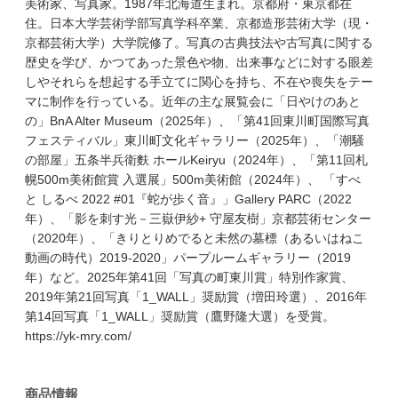
美術家、写真家。1987年北海道生まれ。京都府・東京都在
住。日本大学芸術学部写真学科卒業、京都造形芸術大学（現・
京都芸術大学）大学院修了。写真の古典技法や古写真に関する
歴史を学び、かつてあった景色や物、出来事などに対する眼差
しやそれらを想起する手立てに関心を持ち、不在や喪失をテー
マに制作を行っている。近年の主な展覧会に「日やけのあと
の」BnA Alter Museum（2025年）、「第41回東川町国際写真
フェスティバル」東川町文化ギャラリー（2025年）、「潮騒
の部屋」五条半兵衛麩 ホールKeiryu（2024年）、「第11回札
幌500m美術館賞 入選展」500m美術館（2024年）、 「すべ
と しるべ 2022 #01『蛇が歩く音』」Gallery PARC（2022
年）、「影を刺す光－三嶽伊紗+ 守屋友樹」京都芸術センター
（2020年）、「きりとりめでると未然の墓標（あるいはねこ
動画の時代）2019-2020」パープルームギャラリー（2019
年）など。2025年第41回「写真の町東川賞」特別作家賞、
2019年第21回写真「1_WALL」奨励賞（増田玲選）、2016年
第14回写真「1_WALL」奨励賞（鷹野隆大選）を受賞。
https://yk-mry.com/
商品情報