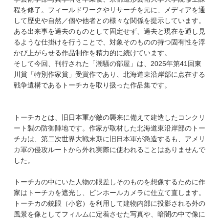
程を修了。フィールドワークやリサーチを元に、メディアを通
して歴史や自然／個や他者との様々な関係を提示しています。
ある出来事を過去のものとして固定せず、過去と現在を通し見
るような仕掛けを行うことで、対象そのものの持つ固有性を浮
かび上がらせる作品制作を精力的に続けています。
そして今回、刊行された「潮騒の部屋」は、2025年第41回東
川賞「特別作家賞」受賞作であり、北海道東沿岸部に点在する
戦争遺構であるトーチカを取り扱った作品集です。
トーチカとは、旧日本軍が敵の襲来に備えて建造したコンクリ
ート製の防御陣地です。作家が取材した北海道東沿岸部のトー
チカは​​、第二次世界大戦末期に旧日本軍が急造するも、アメリ
カ軍の侵攻ルートから外れ実際に使われることはありませんで
した。
トーチカの中にいた人物の眼差しそのものを想像するために作
家はトーチカを遮光し、ピンホールカメラに仕立て直します。
トーチカの銃眼（小窓）を利用して建物内部に投影される外の
風景を像としてフィルムに定着させた写真や、暗闇の中で像に