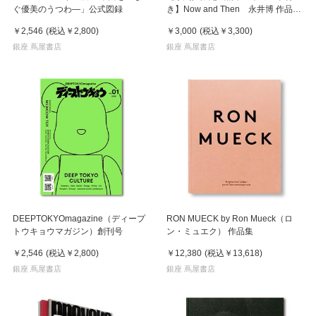
ぐ優美のうつわ―」公式図録
き】Now and Then 永井博 作品
集 ※8月下旬頃の発送予定
￥2,546
(税込
￥2,800
)
￥3,000
(税込
￥3,300
)
銀座 蔦屋書店
銀座 蔦屋書店
DEEPTOKYOmagazine（ディープ
RON MUECK by Ron Mueck（ロ
トウキョウマガジン）創刊号
ン・ミュエク） 作品集
￥2,546
(税込
￥2,800
)
￥12,380
(税込
￥13,618
)
銀座 蔦屋書店
銀座 蔦屋書店