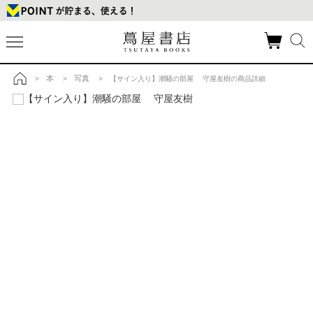
本
写真
>
>
> 【サイン入り】潮騒の部屋 守屋友樹の商品詳細
トップ