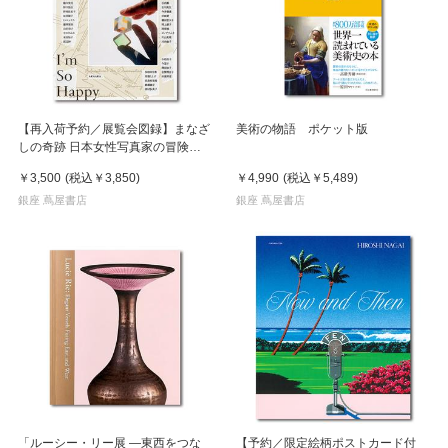
【再入荷予約／展覧会図録】まなざ
美術の物語 ポケット版
しの奇跡 日本女性写真家の冒険
※8月中旬頃入荷予定
￥3,500
(税込
￥3,850
)
￥4,990
(税込
￥5,489
)
銀座 蔦屋書店
銀座 蔦屋書店
「ルーシー・リー展 ―東西をつな
【予約／限定絵柄ポストカード付