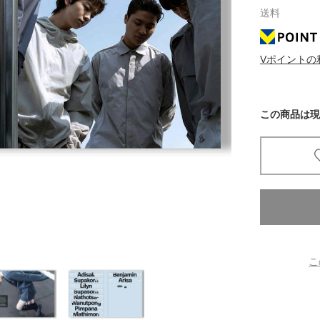
送料
京都
電
Vポイントの
書店
品
京都
この商品は現
蔦屋
ギフト
梅田
書店
枚方
こ
書店
広島