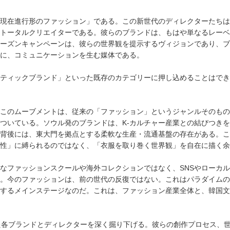
現在進行形のファッション」である。この新世代のディレクターたちは
トータルクリエイターである。彼らのブランドは、もはや単なるレーベ
ーズンキャンペーンは、彼らの世界観を提示するヴィジョンであり、ブ
に、コミュニケーションを生む媒体である。
ティックブランド」といった既存のカテゴリーに押し込めることはでき
このムーブメントは、従来の「ファッション」というジャンルそのもの
ついている。ソウル発のブランドは、K-カルチャー産業との結びつき
背後には、東大門を拠点とする柔軟な生産・流通基盤の存在がある。こ
性」に縛られるのではなく、「衣服を取り巻く世界観」を自在に描く余
なファッションスクールや海外コレクションではなく、SNSやローカ
。今のファッションは、前の世代の反復ではない。これはパラダイムの
するメインステージなのだ。これは、ファッション産業全体と、韓国文
した各ブランドとディレクターを深く掘り下げる。彼らの創作プロセス、