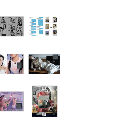
書店
六本
屋書