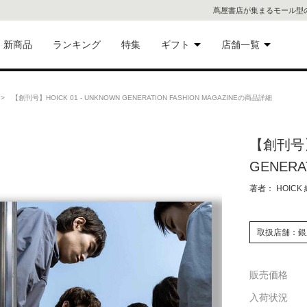
蔦屋書店が集まるモール型
新商品
ランキング
特集
ギフト
店舗一覧
二子
術品
ギフトにおすすめ
 【創刊号】HOICK 01 - UNKNOWN GENERATION FASHION MAGAZINEの商品詳細
蔦屋
eギフト
【創刊号】H
代官
GENERA
屋書
像・音
著者： HOICK
銀座
取扱店舗：銀
書店
具
販売価格
六本
入荷状況
貨
屋書