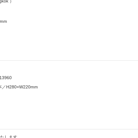
gkok ）
0mm
13960
／H280×W220mm
たします。