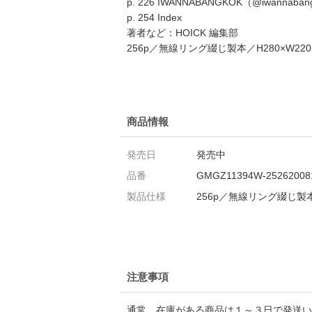
p. 226 IWANNABANGKOK（@iwannaban
p. 254 Index
著者など：HOICK 編集部
256p／無線リング綴じ製本／H280×W22
商品情報
発売日
発売中
品番
GMGZ11394W-25262008
製品仕様
256p／無線リング綴じ製本
注意事項
通常、在庫がある商品は１～３日で発送い