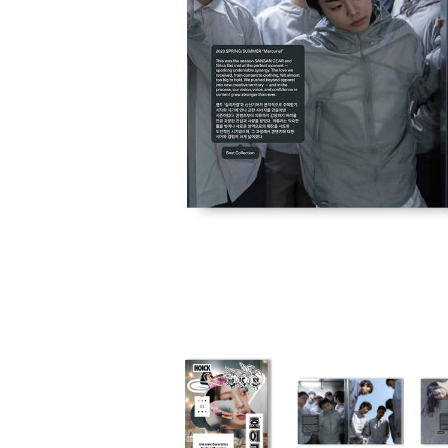
家
食
e