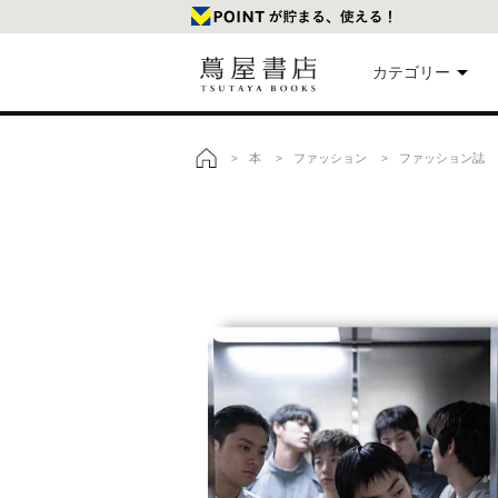
カテゴリー
美
本
ファッション
ファッション誌
>
>
>
>
トップ
本
映
楽
文
雑