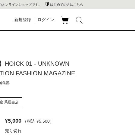
のオンラインショップです。
はじめての方はこちら
新規登録
ログイン
カ
玉川
ート
家電
OICK 01 - UNKNOWN
山 蔦
TION FASHION MAGAZINE
店
 編集部
 蔦屋
座 蔦屋書店
¥5,000
（税込 ¥5,500
）
木 蔦
売り切れ
店