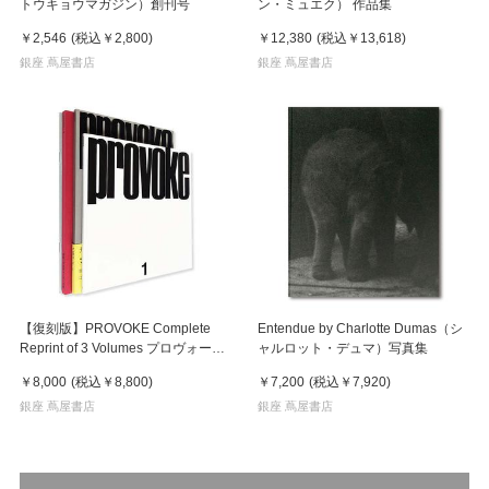
トウキョウマガジン）創刊号
ン・ミュエク） 作品集
￥2,546
(税込
￥2,800
)
￥12,380
(税込
￥13,618
)
銀座 蔦屋書店
銀座 蔦屋書店
【復刻版】PROVOKE Complete
Entendue by Charlotte Dumas（シ
Reprint of 3 Volumes プロヴォーク
ャルロット・デュマ）写真集
全3冊揃
￥8,000
(税込
￥8,800
)
￥7,200
(税込
￥7,920
)
銀座 蔦屋書店
銀座 蔦屋書店