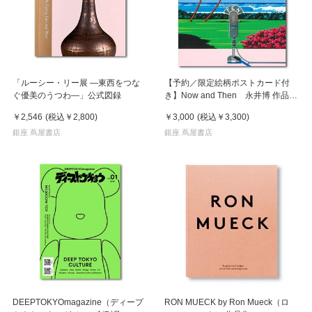
「ルーシー・リー展 ―東西をつな
【予約／限定絵柄ポストカード付
ぐ優美のうつわ―」公式図録
き】Now and Then 永井博 作品
集 ※8月下旬頃の発送予定
￥2,546
(税込
￥2,800
)
￥3,000
(税込
￥3,300
)
銀座 蔦屋書店
銀座 蔦屋書店
DEEPTOKYOmagazine（ディープ
RON MUECK by Ron Mueck（ロ