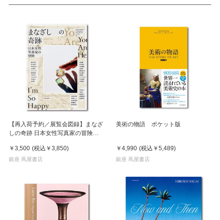
【再入荷予約／展覧会図録】まなざ
美術の物語 ポケット版
しの奇跡 日本女性写真家の冒険
※8月中旬頃入荷予定
￥3,500
(税込
￥3,850
)
￥4,990
(税込
￥5,489
)
銀座 蔦屋書店
銀座 蔦屋書店