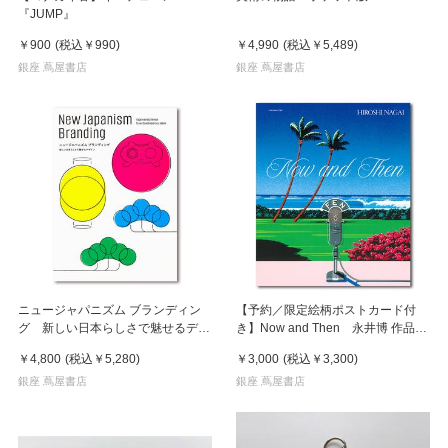
『JUMP』
￥900
(税込
￥990
)
￥4,990
(税込
￥5,489
)
銀座 蔦屋書店
銀座 蔦屋書店
ニュージャパニズム ブランディン
【予約／限定絵柄ポストカード付
グ 新しい日本らしさで魅せるデザ
き】Now and Then 永井博 作品
イン
集 ※8月下旬頃の発送予定
￥4,800
(税込
￥5,280
)
￥3,000
(税込
￥3,300
)
銀座 蔦屋書店
銀座 蔦屋書店