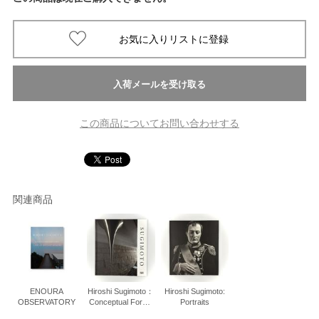
この商品についてお問い合わせする
関連商品
ENOURA
Hiroshi Sugimoto：
Hiroshi Sugimoto:
OBSERVATORY
Conceptual Forms
Portraits
and Mathematical