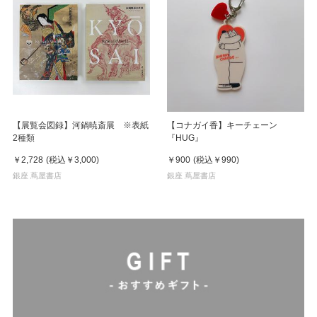
【展覧会図録】河鍋暁斎展 ※表紙
【コナガイ香】キーチェーン
2種類
『HUG』
￥2,728
(税込
￥3,000
)
￥900
(税込
￥990
)
銀座 蔦屋書店
銀座 蔦屋書店