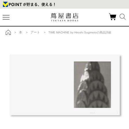
本
アート
>
>
> TIME MACHINE by Hiroshi Sugimotoの商品詳細
トップ