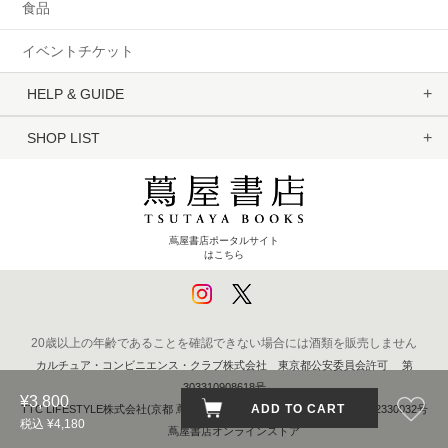
食品
イベントチケット
HELP & GUIDE
SHOP LIST
蔦屋書店ポータルサイト
はこちら
20歳以上の年齢であることを確認できない場合には酒類を販売しません
カルチュア・コンビニエンス・クラブ株式会社 東京都公安委員会許可 第
303310908618号
¥3,800
ADD TO CART
TTC LIFESTYLE株式会社(京都 蔦屋書店) 京都府公安委員会 第611262330032号
税込 ¥4,180
蔦屋書店オンラインストア