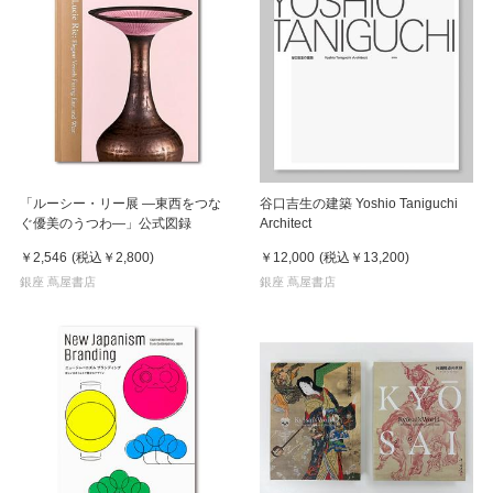
「ルーシー・リー展 ―東西をつな
谷口吉生の建築 Yoshio Taniguchi
ぐ優美のうつわ―」公式図録
Architect
￥2,546
(税込
￥2,800
)
￥12,000
(税込
￥13,200
)
銀座 蔦屋書店
銀座 蔦屋書店