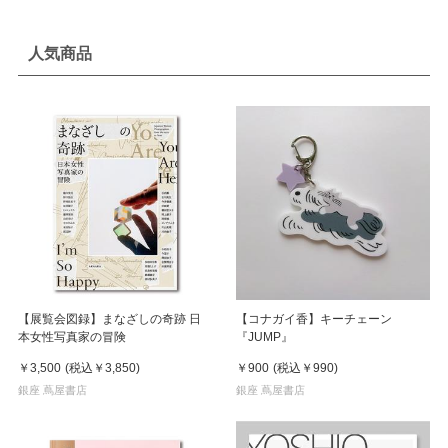
人気商品
【展覧会図録】まなざしの奇跡 日
【コナガイ香】キーチェーン
本女性写真家の冒険
『JUMP』
￥3,500
(税込
￥3,850
)
￥900
(税込
￥990
)
銀座 蔦屋書店
銀座 蔦屋書店