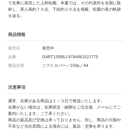
で見事に表現した上村松園。本書では、その代表作を全国に取
材し、美人画約７０点、下絵約２０点を掲載、松園の美の軌跡
を辿る。
商品情報
発売日
発売中
品番
GART13586J-9784861521775
製品仕様
ソフトカバー／159p／A4
注意事項
通常、在庫がある商品は１～３日で発送いたします。
在庫がない場合は、在庫状況・納期をご注文後、メールにてご
案内いたします。ご了承ください。
商品の返品及び交換は承っておりません。但し、商品の欠陥や
不良など当社原因による場合には、返品・交換を承ります。