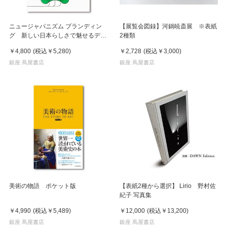
ニュージャパニズム ブランディン
【展覧会図録】河鍋暁斎展 ※表紙
グ 新しい日本らしさで魅せるデザ
2種類
イン
￥4,800
(税込
￥5,280
)
￥2,728
(税込
￥3,000
)
銀座 蔦屋書店
銀座 蔦屋書店
美術の物語 ポケット版
【表紙2種から選択】 Lirio 野村佐
紀子 写真集
￥4,990
(税込
￥5,489
)
￥12,000
(税込
￥13,200
)
銀座 蔦屋書店
銀座 蔦屋書店