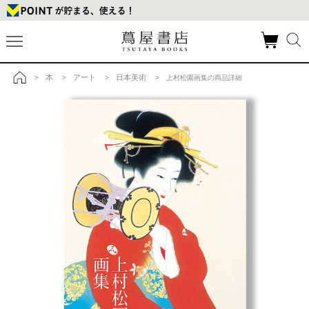
本
アート
日本美術
>
>
>
> 上村松園画集の商品詳細
トップ