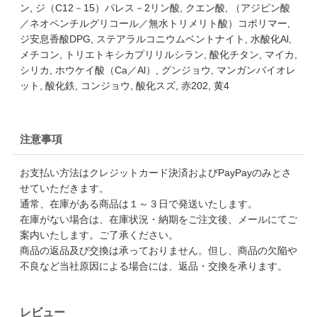
ン, ジ（C12－15）パレス－2リン酸, クエン酸, （アジピン酸
／ネオペンチルグリコール／無水トリメリト酸）コポリマー,
ジ安息香酸DPG, ステアラルコニウムベントナイト, 水酸化Al,
メチコン, トリエトキシカプリリルシラン, 酸化チタン, マイカ,
シリカ, ホウケイ酸（Ca／Al）, グンジョウ, マンガンバイオレ
ット, 酸化鉄, コンジョウ, 酸化スズ, 赤202, 黄4
注意事項
お支払い方法はクレジットカード決済およびPayPayのみとさ
せていただきます。
通常、在庫がある商品は１～３日で発送いたします。
在庫がない場合は、在庫状況・納期をご注文後、メールにてご
案内いたします。ご了承ください。
商品の返品及び交換は承っておりません。但し、商品の欠陥や
不良など当社原因による場合には、返品・交換を承ります。
レビュー