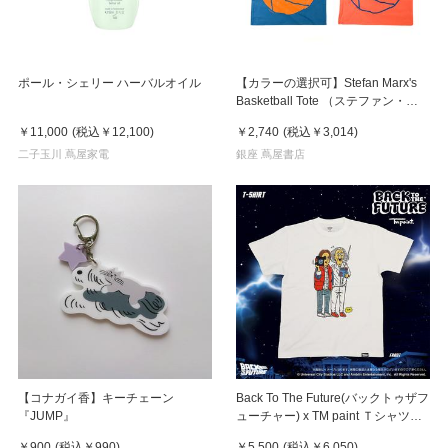
ポール・シェリー ハーバルオイル
【カラーの選択可】Stefan Marx's
Basketball Tote （ステファン・マ
ルクス）トートバッグ
￥11,000
(税込
￥12,100
)
￥2,740
(税込
￥3,014
)
二子玉川 蔦屋家電
銀座 蔦屋書店
【コナガイ香】キーチェーン
Back To The Future(バックトゥザフ
『JUMP』
ューチャー) x TM paint Ｔシャツ
Marty(マーティ) & Doc(ドク)
￥900
(税込
￥990
)
￥5,500
(税込
￥6,050
)