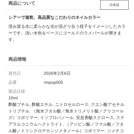
商品について
日本語
シアーで速乾、高品質なこだわりのネイルカラー
澄み渡る水に柔らかな光が混ざり合う様子をイメージしたカラ
ーです。淡い水色をベースにゴールドのラメパールが輝きま
す。
商品情報
発売日
2026年2月6日
品番
rmpop005
製品仕様
10ml
酢酸ブチル, 酢酸エチル, ニトロセルロース, クエン酸アセチル
トリブチル, （無水フタル酸／無水トリメリト酸／グリコール
ズ）コポリマー, イソプロパノール, 安息香酸スクロース, ステ
アラルコニウムヘクトライト, （アジピン酸／フマル酸／フタ
ル酸／トリシクロデカンジメタノール）コポリマー, ジメチコ