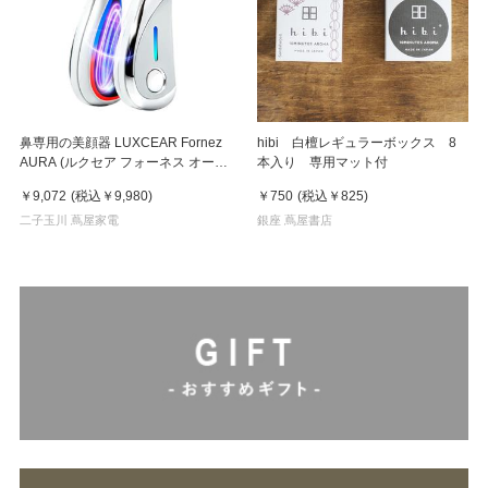
鼻専用の美顔器 LUXCEAR Fornez
hibi 白檀レギュラーボックス 8
AURA (ルクセア フォーネス オー
本入り 専用マット付
ラ)2026年新型モデル【美顔器】
￥9,072
(税込
￥9,980
)
￥750
(税込
￥825
)
二子玉川 蔦屋家電
銀座 蔦屋書店