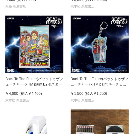
銀座 蔦屋書店
六本松 蔦屋書店
Back To The Future(バックトゥザフ
Back To The Future(バックトゥザフ
ューチャー) x TM paint B2ポスター
ューチャー) x TM paint キーチェー
ン Marty & Doc(マーティ＆ドク)
￥4,000
(税込
￥4,400
)
￥1,500
(税込
￥1,650
)
六本松 蔦屋書店
六本松 蔦屋書店