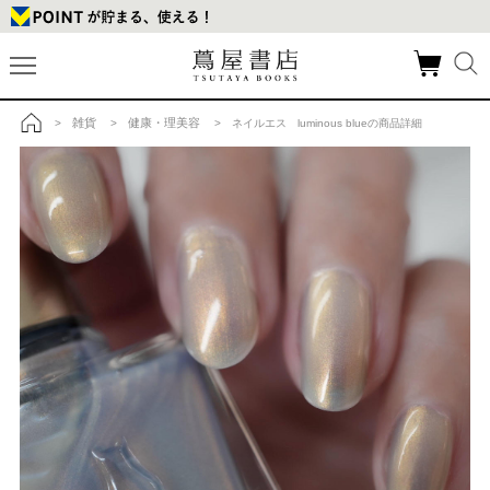
雑貨
健康・理美容
>
>
> ネイルエス luminous blueの商品詳細
トップ