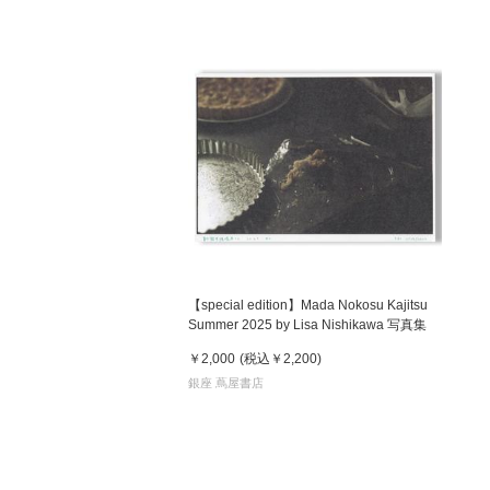
【special edition】Mada Nokosu Kajitsu
Summer 2025 by Lisa Nishikawa 写真集
￥2,000
(税込
￥2,200
)
銀座 蔦屋書店