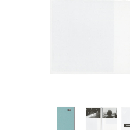
家
食
e