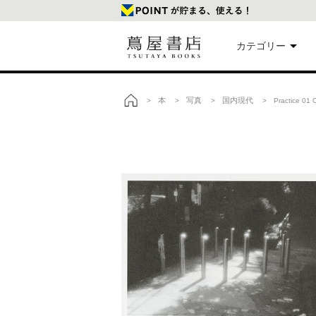
カテゴリー
美
本
写真
国内現代
>
>
>
> Practice 
トップ
本
映
楽
文
雑