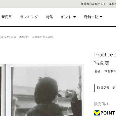
蔦屋書店が集まるモール型
新商品
ランキング
特集
ギフト
店舗一覧
二子
術品
ギフトにおすすめ
01 Cakey Makeup 木村和平 写真集の商品詳細
蔦屋
eギフト
Practi
代官
写真集
屋書
像・音
著者： 木村和
銀座
取扱店舗：銀
書店
具
販売価格
六本
貨
屋書