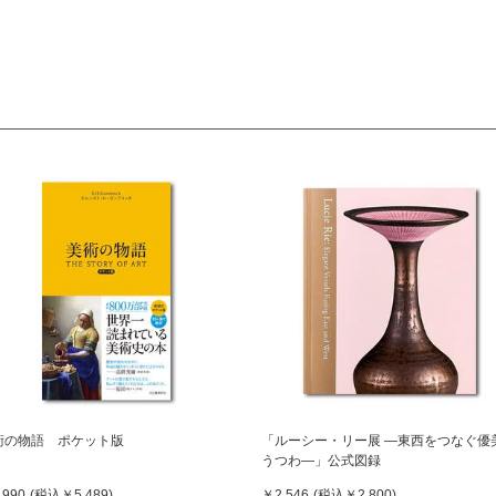
術の物語 ポケット版
「ルーシー・リー展 ―東西をつなぐ優
うつわ―」公式図録
,990
(税込
￥5,489
)
￥2,546
(税込
￥2,800
)