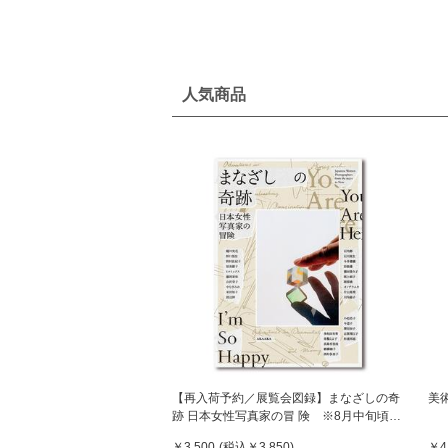
人気商品
【再入荷予約／展覧会図録】まなざしの奇
美
跡 日本女性写真家の冒 険 ※8月中旬頃入
荷予定
￥3,500
(税込
￥3,850
)
￥4