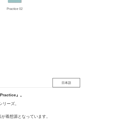
Practice 02
松 蔦
店
日本語
ctice』。
』シリーズ。
言葉が着想源となっています。