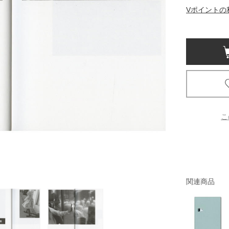
Vポイントの
京都
電
書店
品
京都
蔦屋
ギフト
こ
梅田
書店
枚方
関連商品
書店
広島