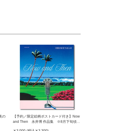
美の
【予約／限定絵柄ポストカード付き】Now
and Then 永井博 作品集 ※8月下旬頃の
発送予定
￥3,000
(税込
￥3,300
)