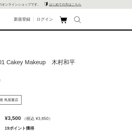
のオンラインショップです。
はじめての方はこちら
新規登録
ログイン
カ
玉川
ート
家電
ce 01 Cakey Makeup 木村和平
山 蔦
店
平
 蔦屋
座 蔦屋書店
¥3,500
（税込 ¥3,850
）
木 蔦
19ポイント獲得
店