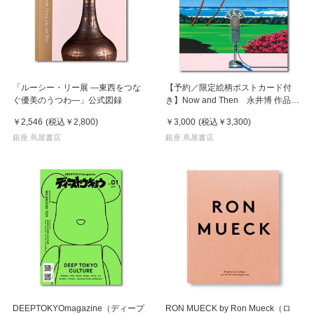
「ルーシー・リー展 ―東西をつな
【予約／限定絵柄ポストカード付
ぐ優美のうつわ―」公式図録
き】Now and Then 永井博 作品
集 ※8月下旬頃の発送予定
￥2,546
(税込
￥2,800
)
￥3,000
(税込
￥3,300
)
銀座 蔦屋書店
銀座 蔦屋書店
DEEPTOKYOmagazine（ディープ
RON MUECK by Ron Mueck（ロ