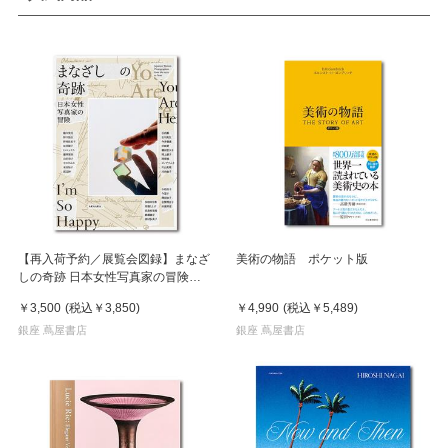
【再入荷予約／展覧会図録】まなざ
美術の物語 ポケット版
しの奇跡 日本女性写真家の冒険
※8月中旬頃入荷予定
￥3,500
(税込
￥3,850
)
￥4,990
(税込
￥5,489
)
銀座 蔦屋書店
銀座 蔦屋書店