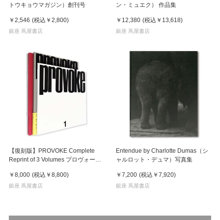
トウキョウマガジン）創刊号
ン・ミュエク） 作品集
￥2,546
(税込
￥2,800
)
￥12,380
(税込
￥13,618
)
銀座 蔦屋書店
銀座 蔦屋書店
【復刻版】PROVOKE Complete
Entendue by Charlotte Dumas（シ
Reprint of 3 Volumes プロヴォーク
ャルロット・デュマ）写真集
全3冊揃
￥8,000
(税込
￥8,800
)
￥7,200
(税込
￥7,920
)
銀座 蔦屋書店
銀座 蔦屋書店