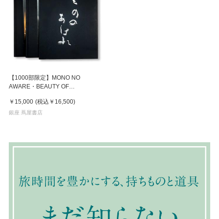
【1000部限定】MONO NO
AWARE・BEAUTY OF
IMPERMANENCE by Kenro
￥15,000
(税込
￥16,500
)
Izu（井津建郎） 写真集
銀座 蔦屋書店