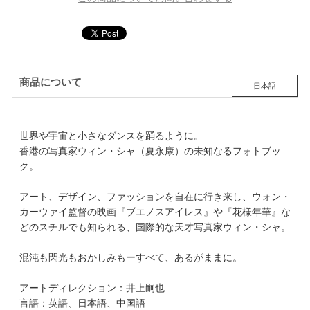
商品について
日本語
世界や宇宙と小さなダンスを踊るように。
香港の写真家ウィン・シャ（夏永康）の未知なるフォトブッ
ク。
アート、デザイン、ファッションを自在に行き来し、ウォン・
カーウァイ監督の映画『ブエノスアイレス』や『花様年華』な
どのスチルでも知られる、国際的な天才写真家ウィン・シャ。
混沌も閃光もおかしみもーすべて、あるがままに。
アートディレクション：井上嗣也
言語：英語、日本語、中国語