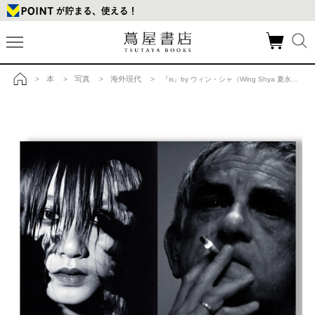
本
写真
海外現代
>
>
>
> 『is』by ウィン・シャ（Wing Shya 夏永康） 井上嗣也 写真集 の商品詳細
トップ