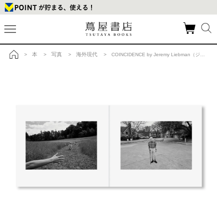
本
写真
海外現代
>
>
>
> COINCIDENCE by Jeremy Liebman（ジェレミー・リーブマン） 写真集の商品詳細
トップ