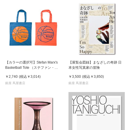
【カラーの選択可】Stefan Marx's
【展覧会図録】まなざしの奇跡 日
Basketball Tote （ステファン・マ
本女性写真家の冒険
ルクス）トートバッグ
￥2,740
(税込
￥3,014
)
￥3,500
(税込
￥3,850
)
銀座 蔦屋書店
銀座 蔦屋書店