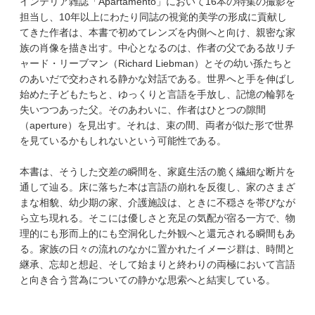
インテリア雑誌「Apartamento」において16本の特集の撮影を
担当し、10年以上にわたり同誌の視覚的美学の形成に貢献し
てきた作者は、本書で初めてレンズを内側へと向け、親密な家
族の肖像を描き出す。中心となるのは、作者の父である故リチ
ャード・リーブマン（Richard Liebman）とその幼い孫たちと
のあいだで交わされる静かな対話である。世界へと手を伸ばし
始めた子どもたちと、ゆっくりと言語を手放し、記憶の輪郭を
失いつつあった父。そのあわいに、作者はひとつの隙間
（aperture）を見出す。それは、束の間、両者が似た形で世界
を見ているかもしれないという可能性である。
本書は、そうした交差の瞬間を、家庭生活の脆く繊細な断片を
通して辿る。床に落ちた本は言語の崩れを反復し、家のさまざ
まな相貌、幼少期の家、介護施設は、ときに不穏さを帯びなが
ら立ち現れる。そこには優しさと充足の気配が宿る一方で、物
理的にも形而上的にも空洞化した外観へと還元される瞬間もあ
る。家族の日々の流れのなかに置かれたイメージ群は、時間と
継承、忘却と想起、そして始まりと終わりの両極において言語
と向き合う営為についての静かな思索へと結実している。