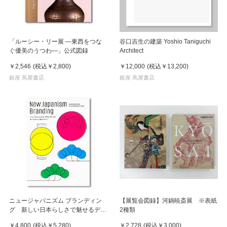
「ルーシー・リー展 ―東西をつな
谷口吉生の建築 Yoshio Taniguchi
ぐ優美のうつわ―」公式図録
Architect
￥2,546
(税込
￥2,800
)
￥12,000
(税込
￥13,200
)
銀座 蔦屋書店
銀座 蔦屋書店
ニュージャパニズム ブランディン
【展覧会図録】河鍋暁斎展 ※表紙
グ 新しい日本らしさで魅せるデザ
2種類
イン
￥4,800
(税込
￥5,280
)
￥2,728
(税込
￥3,000
)