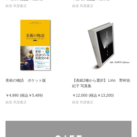
銀座 蔦屋書店
銀座 蔦屋書店
美術の物語 ポケット版
【表紙2種から選択】 Lirio 野村佐
紀子 写真集
￥4,990
(税込
￥5,489
)
￥12,000
(税込
￥13,200
)
銀座 蔦屋書店
銀座 蔦屋書店