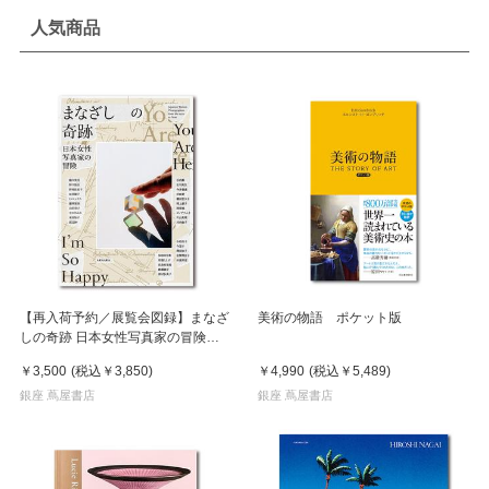
人気商品
【再入荷予約／展覧会図録】まなざ
美術の物語 ポケット版
しの奇跡 日本女性写真家の冒険
※8月中旬頃入荷予定
￥3,500
(税込
￥3,850
)
￥4,990
(税込
￥5,489
)
銀座 蔦屋書店
銀座 蔦屋書店