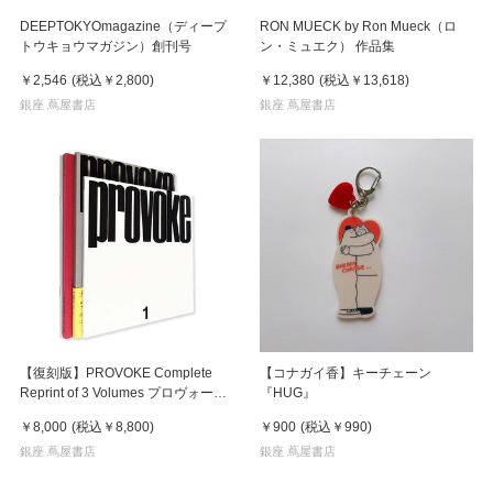
DEEPTOKYOmagazine（ディープ
RON MUECK by Ron Mueck（ロ
トウキョウマガジン）創刊号
ン・ミュエク） 作品集
￥2,546
(税込
￥2,800
)
￥12,380
(税込
￥13,618
)
銀座 蔦屋書店
銀座 蔦屋書店
【復刻版】PROVOKE Complete
【コナガイ香】キーチェーン
Reprint of 3 Volumes プロヴォーク
『HUG』
全3冊揃
￥8,000
(税込
￥8,800
)
￥900
(税込
￥990
)
銀座 蔦屋書店
銀座 蔦屋書店