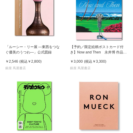
「ルーシー・リー展 ―東西をつな
【予約／限定絵柄ポストカード付
ぐ優美のうつわ―」公式図録
き】Now and Then 永井博 作品
集 ※8月下旬頃の発送予定
￥2,546
(税込
￥2,800
)
￥3,000
(税込
￥3,300
)
銀座 蔦屋書店
銀座 蔦屋書店