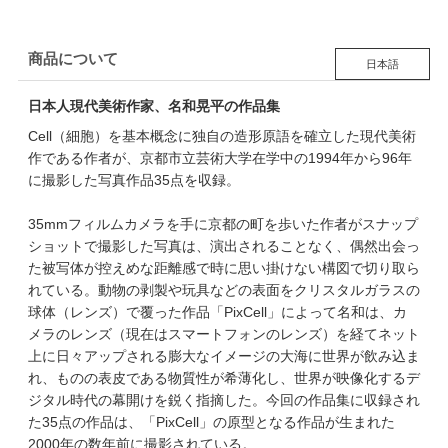
商品について
日本語
日本人現代美術作家、名和晃平の作品集
Cell（細胞）を基本概念に独自の造形原語を確立した現代美術
作である作者が、京都市立芸術大学在学中の1994年から96年
に撮影した写真作品35点を収録。
35mmフィルムカメラを手に京都の町を歩いた作者がスナップ
ショットで撮影した写真は、演出されることなく、偶然出会っ
た被写体が控えめな距離感で時に思い掛けない構図で切り取ら
れている。動物の剥製や玩具などの表面をクリスタルガラスの
球体（レンズ）で覆った作品「PixCell」によって名和は、カ
メラのレンズ（現在はスマートフォンのレンズ）を経てネット
上に日々アップされる膨大なイメージの大海に世界が飲み込ま
れ、ものの表皮である物質性が希薄化し、世界が映像化するデ
ジタル時代の幕開けを鋭く指摘した。今回の作品集に収録され
た35点の作品は、「PixCell」の原型となる作品が生まれた
2000年の数年前に撮影されている。