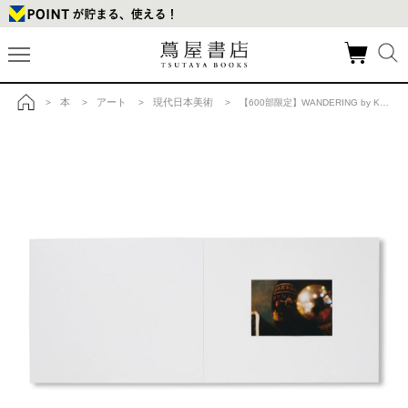
本
アート
現代日本美術
>
>
>
> 【600部限定】WANDERING by Kohei Nawa 名和晃平 作品集の商品詳細
トップ